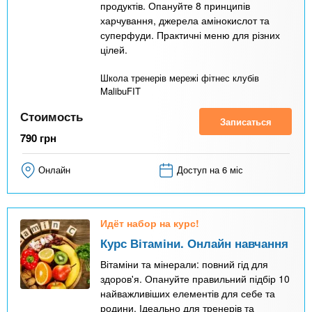
продуктів. Опануйте 8 принципів
харчування, джерела амінокислот та
суперфуди. Практичні меню для різних
цілей.
Школа тренерів мережі фітнес клубів
MalibuFIT
Стоимость
Записаться
790
грн
Онлайн
Доступ на 6 міс
Идёт набор на курс!
Курс Вітаміни. Онлайн навчання
Вітаміни та мінерали: повний гід для
здоров'я. Опануйте правильний підбір 10
найважливіших елементів для себе та
родини. Ідеально для тренерів та