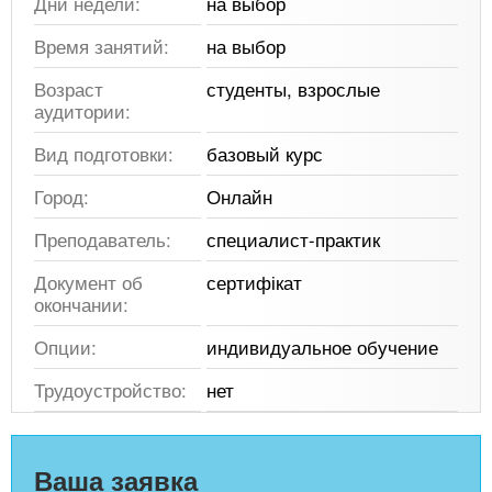
Дни недели:
на выбор
Время занятий:
на выбор
Возраст
студенты, взрослые
аудитории:
Вид подготовки:
базовый курс
Город:
Онлайн
Преподаватель:
специалист-практик
Документ об
сертифікат
окончании:
Опции:
индивидуальное обучение
Трудоустройство:
нет
Ваша заявка