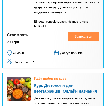
харчові геропротектори, вплив глютену та
цукру на шкіру. Довічний доступ та
підтримка методиста.
Школа тренерів мережі фітнес клубів
MalibuFIT
Стоимость
Записаться
790
грн
Онлайн
Доступ на 6 міс
Записалось:
1
Идёт набор на курс!
Курс Дієтологія для
вегетаріанців. Онлайн навчання
Дієтологія для вегетаріанців: складайте
збалансовані раціони без тваринних