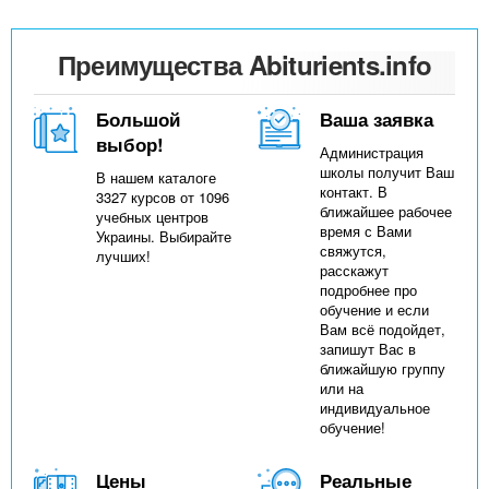
Преимущества Abiturients.info
Большой
Ваша заявка
выбор!
Администрация
школы получит Ваш
В нашем каталоге
контакт. В
3327 курсов от 1096
ближайшее рабочее
учебных центров
время с Вами
Украины. Выбирайте
свяжутся,
лучших!
расскажут
подробнее про
обучение и если
Вам всё подойдет,
запишут Вас в
ближайшую группу
или на
индивидуальное
обучение!
Цены
Реальные