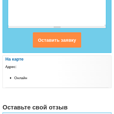
На карте
Адрес:
Онлайн
Leaflet
| Map data ©
Google
+
-
Оставьте свой отзыв