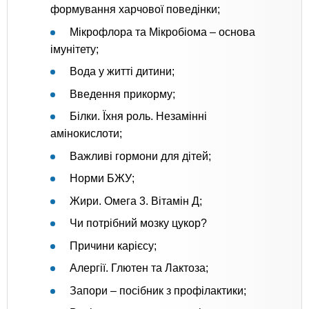
формування харчової поведінки;
Мікрофлора та Мікробіома – основа
імунітету;
Вода у житті дитини;
Введення прикорму;
Білки. Їхня роль. Незамінні
амінокислоти;
Важливі гормони для дітей;
Норми БЖУ;
Жири. Омега 3. Вітамін Д;
Чи потрібний мозку цукор?
Причини карієсу;
Алергії. Глютен та Лактоза;
Запори – посібник з профілактики;