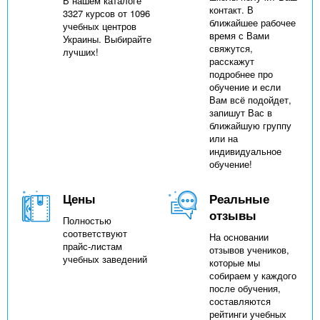
В нашем каталоге
контакт. В
3327 курсов от 1096
ближайшее рабочее
учебных центров
время с Вами
Украины. Выбирайте
свяжутся,
лучших!
расскажут
подробнее про
обучение и если
Вам всё подойдет,
запишут Вас в
ближайшую группу
или на
индивидуальное
обучение!
Цены
Реальные
отзывы
Полностью
соответствуют
На основании
прайс-листам
отзывов учеников,
учебных заведений
которые мы
собираем у каждого
после обучения,
составляются
рейтинги учебных