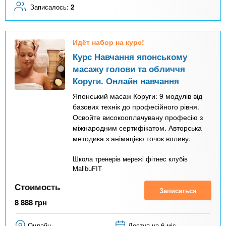
Записалось:
2
Идёт набор на курс!
Курс Навчання японському
масажу голови та обличчя
Коруги. Онлайн навчання
Японський масаж Коруги: 9 модулів від
базових технік до професійного рівня.
Освойте високооплачувану професію з
міжнародним сертифікатом. Авторська
методика з анімацією точок впливу.
Школа тренерів мережі фітнес клубів
MalibuFIT
Стоимость
Записаться
8 888
грн
Онлайн
Доступ на 6 міс