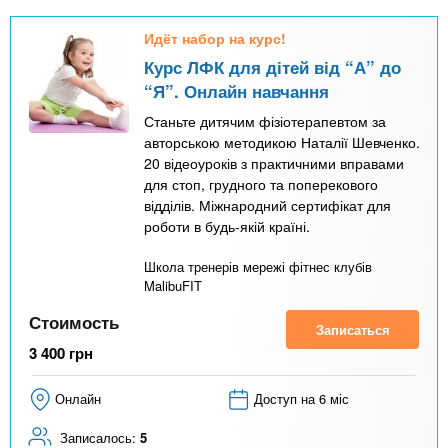
Идёт набор на курс!
Курс ЛФК для дітей від “А” до
“Я”. Онлайн навчання
Станьте дитячим фізіотерапевтом за
авторською методикою Наталії Шевченко.
20 відеоуроків з практичними вправами
для стоп, грудного та поперекового
відділів. Міжнародний сертифікат для
роботи в будь-якій країні.
Школа тренерів мережі фітнес клубів
MalibuFIT
Стоимость
Записаться
3 400
грн
Онлайн
Доступ на 6 міс
Записалось:
5