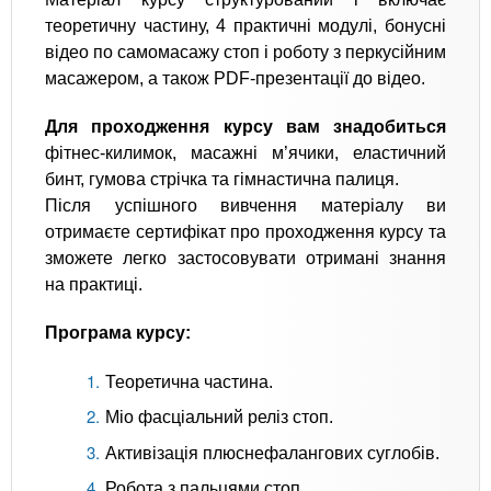
теоретичну частину, 4 практичні модулі, бонусні
відео по самомасажу стоп і роботу з перкусійним
масажером, а також PDF-презентації до відео.
Для проходження курсу вам знадобиться
фітнес-килимок, масажні м’ячики, еластичний
бинт, гумова стрічка та гімнастична палиця.
Після успішного вивчення матеріалу ви
отримаєте сертифікат про проходження курсу та
зможете легко застосовувати отримані знання
на практиці.
Програма курсу:
Теоретична частина.
Міо фасціальний реліз стоп.
Активізація плюснефалангових суглобів.
Робота з пальцями стоп.