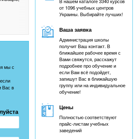
В нашем каталоге 3340 курсов
от 1096 учебных центров
Украины. Выбирайте лучших!
Ваша заявка
Администрация школы
получит Ваш контакт. В
ближайшее рабочее время с
Вами свяжутся, расскажут
подробнее про обучение и
я мы с
если Вам всё подойдет,
запишут Вас в ближайшую
 если
группу или на индивидуальное
 Вас в
обучение!
Цены
луйста
Полностью соответствуют
прайс-листам учебных
заведений