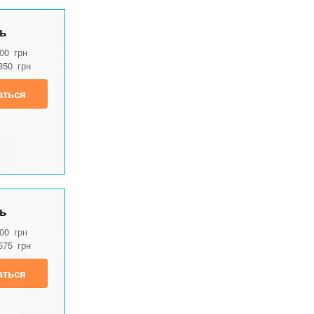
ь
200
грн
350
грн
аться
ь
600
грн
575
грн
аться