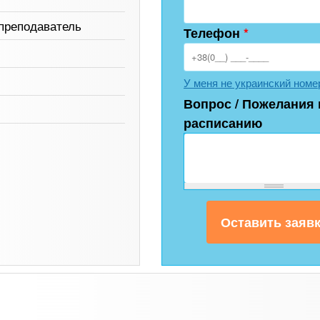
преподаватель
Телефон
*
У меня не украинский номе
Вопрос / Пожелания 
расписанию