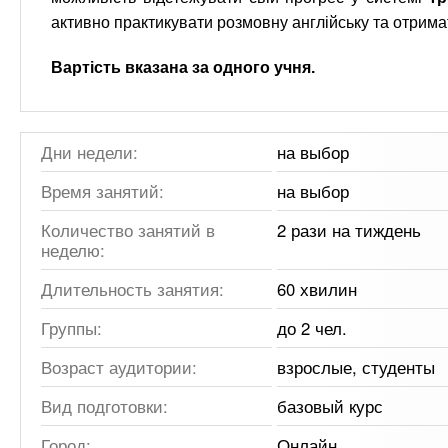
активно практикувати розмовну англійську та отримат
Вартість вказана за одного учня.
Дни недели:
на выбор
Время занятий:
на выбор
Количество занятий в
2 рази на тиждень
неделю:
Длительность занятия:
60 хвилин
Группы:
до 2 чел.
Возраст аудитории:
взрослые, студенты
Вид подготовки:
базовый курс
Город:
Онлайн