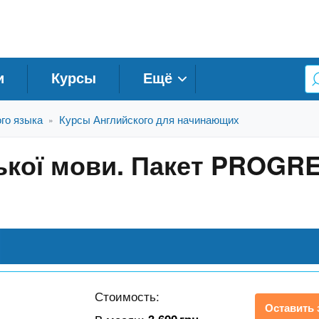
и
Курсы
Ещё
го языка
Курсы Английского для начинающих
»
ської мови. Пакет PROGR
Стоимость:
Оставить 