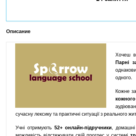
n
е
х
р
з
t
ж
а
а
н
в
s
Описание
и
е
ю
д
.
е
Хочеш вч
н
i
Парні з
и
однакови
одного.
й
n
Кожне з
f
кожног
аудіюван
o
сучасну лексику та практичні ситуації з реального жит
Учні отримують
52+ онлайн-підручники
, домашн
можливість відстежувати свій прогрес у системі
тр