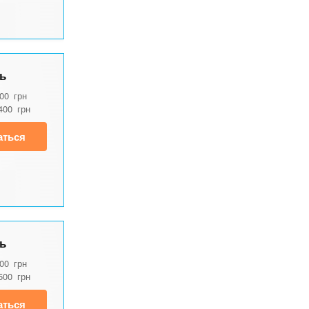
ь
200
грн
400
грн
аться
ь
000
грн
500
грн
аться