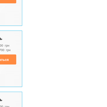
ь
600
грн
700
грн
аться
ь
800
грн