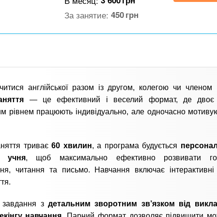
В месяц:
3 600
грн
За занятие:
450
грн
итися англійської разом із другом, колегою чи членом
аняття
— це ефективний і веселий формат, де двоє 
м рівнем працюють індивідуально, але одночасно мотиву
аняття триває
60 хвилин
, а програма будується
персонал
о учня
, щоб максимально ефективно розвивати гов
ня, читання та письмо. Навчання включає інтерактивні
тя.
і завдання з
детальним зворотним зв’язком від викл
екінгу навчання
. Парний формат дозволяє підвищити мо