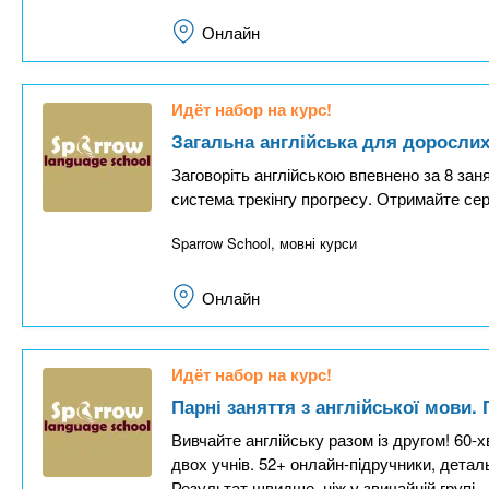
Онлайн
Идёт набор на курс!
Загальна англійська для дорослих.
Заговоріть англійською впевнено за 8 заня
система трекінгу прогресу. Отримайте се
Sparrow School, мовні курси
Онлайн
Идёт набор на курс!
Парні заняття з англійської мови.
Вивчайте англійську разом із другом! 60
двох учнів. 52+ онлайн-підручники, детал
Результат швидше, ніж у звичайній групі.