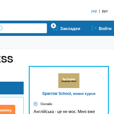
укр
|
рус
0
Закладки
Войти
ESS
Sparrow School, мовні курси
Онлайн
заявку
Англійська - це не моє. Мені вже