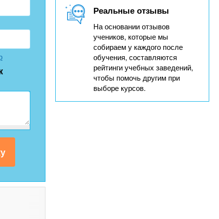
Реальные отзывы
На основании отзывов
учеников, которые мы
собираем у каждого после
р
обучения, составляются
рейтинги учебных заведений,
к
чтобы помочь другим при
выборе курсов.