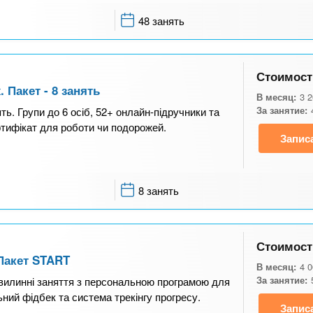
48 занять
Стоимост
 Пакет - 8 занять
В месяц:
3 
За занятие:
ть. Групи до 6 осіб, 52+ онлайн-підручники та
ртифікат для роботи чи подорожей.
Запис
8 занять
Стоимост
 Пакет START
В месяц:
4 
За занятие:
-хвилинні заняття з персональною програмою для
ьний фідбек та система трекінгу прогресу.
Запис