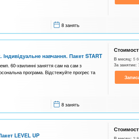
8 занять
Стоимост
. Індивідуальне навчання. Пакет START
В месяц:
5 
За занятие:
темп. 60-хвилинні заняття сам на сам з
рсональна програма. Відстежуйте прогрес та
Запис
8 занять
Стоимост
 Пакет LEVEL UP
В месяц:
2 