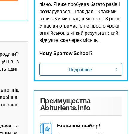
пізно. Я вже пробував багато разів і
розчарувався... і так далі. З такими
запитами ми працюємо вже 13 років!
У нас ви отримаєте не просто уроки
англійської, а чіткий результат, який
відчуєте вже через місяць.
Чому Sparrow School?
 родини?
учнів з
Подробнее
ють один
ьно під
оріння,
Преимущества
 вправи,
Abiturients.info
Большой выбор!
адача
та
тивацію,