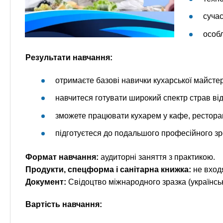
сучас
особл
Результати навчання:
отримаєте базові навички кухарської майстер
навчитеся готувати широкий спектр страв від
зможете працювати кухарем у кафе, ресторан
підготуєтеся до подальшого професійного зро
Формат навчання:
аудиторні заняття з практикою.
Продукти, спецформа і санітарна книжка:
не входя
Документ:
Свідоцтво міжнародного зразка (українсь
Вартість навчання: