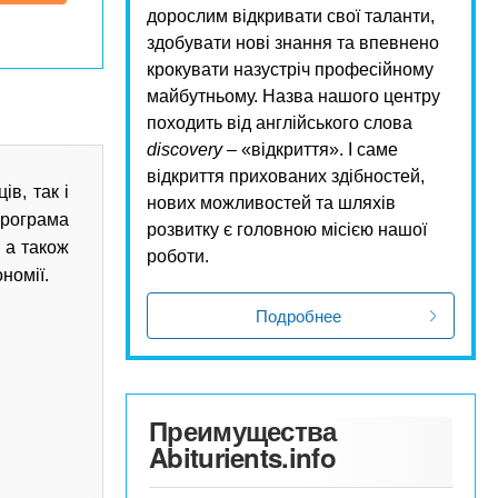
дорослим відкривати свої таланти,
здобувати нові знання та впевнено
крокувати назустріч професійному
майбутньому. Назва нашого центру
походить від англійського слова
discovery
– «відкриття». І саме
відкриття прихованих здібностей,
ів, так і
нових можливостей та шляхів
Програма
розвитку є головною місією нашої
 а також
роботи.
номії.
Подробнее
Преимущества
Abiturients.info