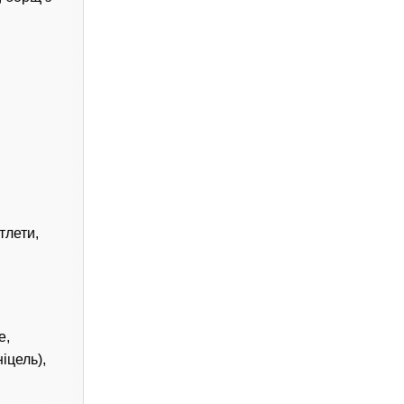
тлети,
е,
іцель),