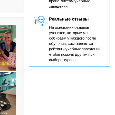
прайс-листам учебных
заведений
Реальные отзывы
На основании отзывов
учеников, которые мы
собираем у каждого после
обучения, составляются
рейтинги учебных заведений,
чтобы помочь другим при
выборе курсов.