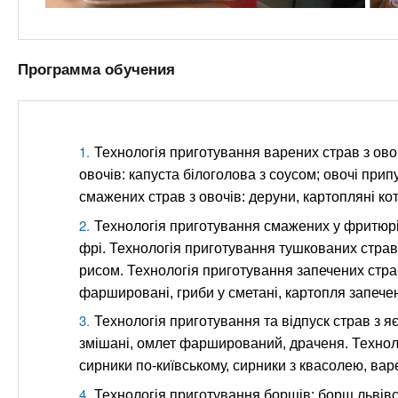
Программа обучения
Технологія приготування варених страв з ово
овочів: капуста білоголова з соусом; овочі при
смажених страв з овочів: деруни, картопляні котл
Технологія приготування смажених у фритюрі с
фрі. Технологія приготування тушкованих страв,
рисом. Технологія приготування запечених страв
фаршировані, гриби у сметані, картопля запечена
Технологія приготування та відпуск страв з яє
змішані, омлет фарширований, драченя. Технолог
сирники по-київському, сирники з квасолею, варе
Технологія приготування борщів: борщ львівсь