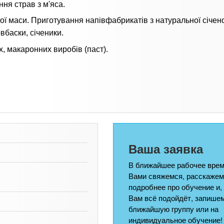
ня страв з м'яса.
ої маси. Приготування напівфабрикатів з натуральної січено
овбаски, січеники.
х, макаронних виробів (паст).
Ваша заявка
В ближайшее рабочее врем
Вами свяжемся, расскажем
подробнее про обучение и,
Вам всё подойдёт, запишем
ближайшую группу или на
индивидуальное обучение!