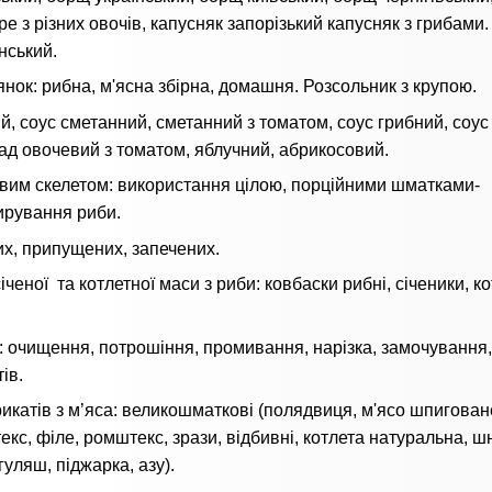
 з різних овочів, капусняк запорізький капусняк з грибами.
нський.
нок: рибна, м'ясна збірна, домашня. Розсольник з крупою.
й, соус сметанний, сметанний з томатом, соус грибний, соус
д овочевий з томатом, яблучний, абрикосовий.
овим скелетом: використання цілою, порційними шматками-
ирування риби.
их, припущених, запечених.
еної та котлетної маси з риби: ковбаски рибні, січеники, ко
: очищення, потрошіння, промивання, нарізка, замочування,
ів.
катів з м’яса: великошматкові (полядвиця, м'ясо шпигован
с, філе, ромштекс, зрази, відбивні, котлета натуральна, шн
уляш, піджарка, азу).