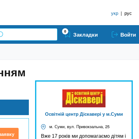
укр
|
рус
0
Закладки
Войти
анням
Освітній центр Діскавері у м.Суми
м. Суми, вул. Привокзальна, 25
заявку
Вже 17 років ми допомагаємо дітям і