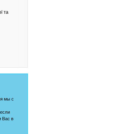
ї та
я мы с
 если
 Вас в