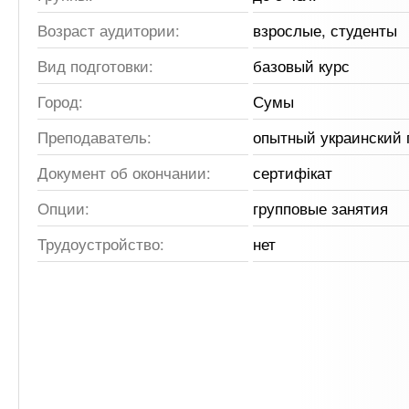
Возраст аудитории:
взрослые, студенты
Вид подготовки:
базовый курс
Город:
Сумы
Преподаватель:
опытный украинский 
Документ об окончании:
сертифікат
Опции:
групповые занятия
Трудоустройство:
нет