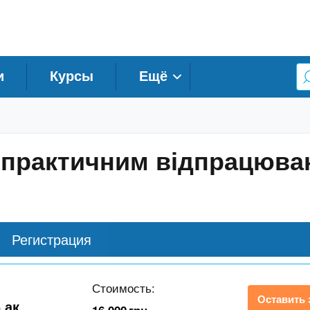
и
Курсы
Ещё
з практичним відпрацюв
Регистрация
Стоимость:
Оставить 
 ак.