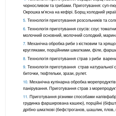
чорносливом та грибами. Приготування: суп-пюре
Окрошка м'ясна на кефірі. Борщ холодний украї
Технологія приготування розсольників та соля
Технологія приготування соусів: соус томатни
молочний основний, молочний солодкий, марина
Механічна обробка риби з кістковим та хрящ
кругляками, порційними шматками, філе, фарш
Технологія приготування страв з риби варен
Технологія приготування страв натуральної січ
биточки, тюфтельки, зрази, рулет.
Механічна кулінарна обробка морепродуктів
панірування. Приготування страв з морепродукт
Приготування різними способами напівфабри
грудинка фарширована кашею), порційні (біфштек
дрібно шматкові (бефстроганов, шашлик, плов, г