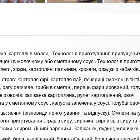
чів: картоплі в молоці. Технологія приготування припущених
пущені в молочному або сметанному соусі. Технологія приго
ети, зрази, картопляні пальчики, крокети, оладки з кабачків.
трав: картопля фрі, картопля пай, печериці смажені в тісті
 рагу овочеве, гриби в сметані, перець фарширований, голу
 з овочів: запіканка картопляна, рулет картопляний, овочі
 у сметанному соусі, капуста запечена у соусі, голубці овоч
ць: яєчня (різновиди приготування та відпуску). Омлети нат
ія приготування страв з сиру: сирники, сирників з сиру та к
ники з сиром. Ліниві вареники. Запіканки, пудинг, млинчики 
кий, борщ український, борщ київський, борщ чернігівський