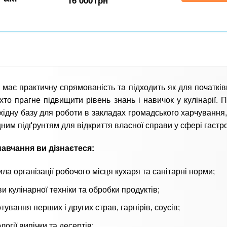
16 000
грн
 має практичну спрямованість та підходить як для початківц
 хто прагне підвищити рівень знань і навичок у кулінарії. 
хідну базу для роботи в закладах громадського харчування,
цним підґрунтям для відкриття власної справи у сфері гастро
навчання ви дізнаєтеся:
ла організації робочого місця кухаря та санітарні норми;
и кулінарної техніки та обробки продуктів;
тування перших і других страв, гарнірів, соусів;
логії випічки та десертів;