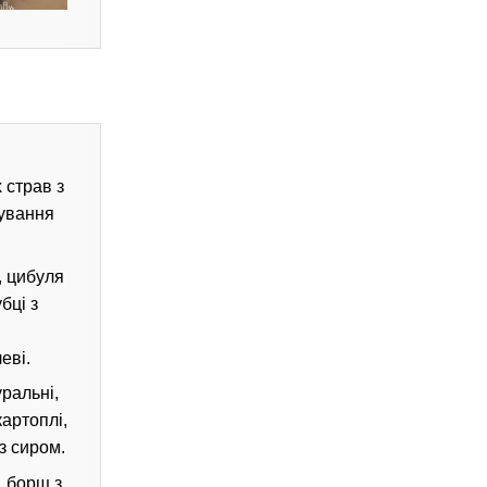
 страв з
тування
, цибуля
бці з
еві.
уральні,
артоплі,
з сиром.
, борщ з