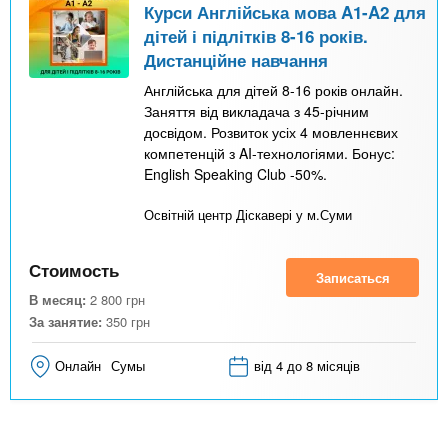
Курси Англійська мова A1-A2 для
дітей і підлітків 8-16 років.
Дистанційне навчання
Англійська для дітей 8-16 років онлайн.
Заняття від викладача з 45-річним
досвідом. Розвиток усіх 4 мовленнєвих
компетенцій з AI-технологіями. Бонус:
English Speaking Club -50%.
Освітній центр Діскавері у м.Суми
Стоимость
Записаться
В месяц:
2 800
грн
За занятие:
350
грн
Онлайн
Сумы
від 4 до 8 місяців