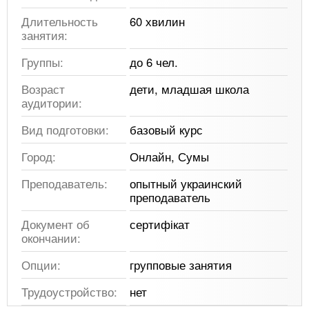
Длительность
60 хвилин
занятия:
Группы:
до 6 чел.
Возраст
дети, младшая школа
аудитории:
Вид подготовки:
базовый курс
Город:
Онлайн, Сумы
Преподаватель:
опытный украинский
преподаватель
Документ об
сертифікат
окончании:
Опции:
групповые занятия
Трудоустройство:
нет