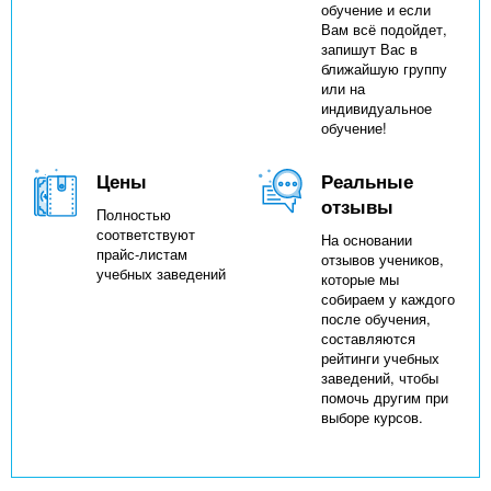
обучение и если
Вам всё подойдет,
запишут Вас в
ближайшую группу
или на
индивидуальное
обучение!
Цены
Реальные
отзывы
Полностью
соответствуют
На основании
прайс-листам
отзывов учеников,
учебных заведений
которые мы
собираем у каждого
после обучения,
составляются
рейтинги учебных
заведений, чтобы
помочь другим при
выборе курсов.