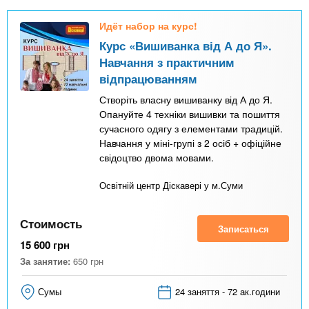
Идёт набор на курс!
Курс «Вишиванка від А до Я».
Навчання з практичним
відпрацюванням
Створіть власну вишиванку від А до Я.
Опануйте 4 техніки вишивки та пошиття
сучасного одягу з елементами традицій.
Навчання у міні-групі з 2 осіб + офіційне
свідоцтво двома мовами.
Освітній центр Діскавері у м.Суми
Стоимость
Записаться
15 600
грн
За занятие:
650
грн
Сумы
24 заняття - 72 ак.години