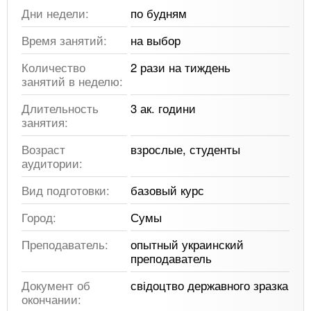
Дни недели:
по будням
Время занятий:
на выбор
Количество
2 рази на тиждень
занятий в неделю:
Длительность
3 ак. години
занятия:
Возраст
взрослые, студенты
аудитории:
Вид подготовки:
базовый курс
Город:
Сумы
Преподаватель:
опытный украинский
преподаватель
Документ об
свідоцтво державного зразка
окончании: