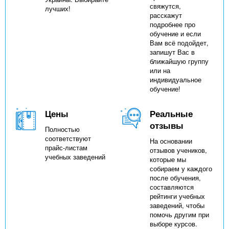
свяжутся,
лучших!
расскажут
подробнее про
обучение и если
Вам всё подойдет,
запишут Вас в
ближайшую группу
или на
индивидуальное
обучение!
Цены
Реальные
отзывы
Полностью
соответствуют
На основании
прайс-листам
отзывов учеников,
учебных заведений
которые мы
собираем у каждого
после обучения,
составляются
рейтинги учебных
заведений, чтобы
помочь другим при
выборе курсов.