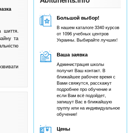
разка
Большой выбор!
В нашем каталоге 3340 курсов
а шиття.
от 1096 учебных центров
зайну та
Украины. Выбирайте лучших!
альністю
Ваша заявка
Администрация школы
озвивати
получит Ваш контакт. В
ближайшее рабочее время с
Вами свяжутся, расскажут
подробнее про обучение и
если Вам всё подойдет,
запишут Вас в ближайшую
группу или на индивидуальное
обучение!
Цены