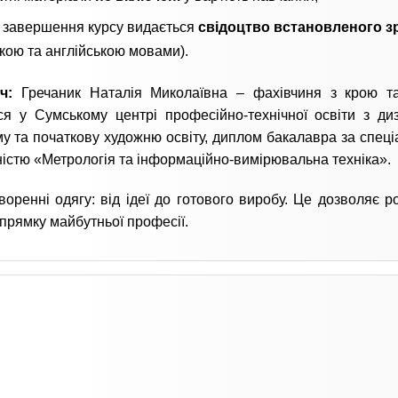
я завершення курсу видається
свідоцтво встановленого з
ькою та англійською мовами).
ач:
Гречаник Наталія Миколаївна – фахівчиня з крою т
я у Сумському центрі професійно-технічної освіти з ди
му та початкову художню освіту, диплом бакалавра за спеці
ьністю «Метрологія та інформаційно-вимірювальна техніка».
воренні одягу: від ідеї до готового виробу. Це дозволяє р
апрямку майбутньої професії.