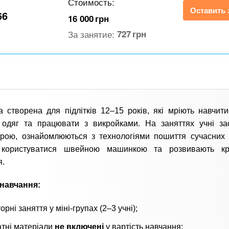
Стоимость:
Оставить 
66
16 000
грн
За занятие:
727
грн
 створена для підлітків 12–15 років, які мріють навчит
 одяг та працювати з викройками. На заняттях учні з
рою, ознайомлюються з технологіями пошиття сучасних 
 користуватися швейною машинкою та розвивають кр
я.
навчання:
орні заняття у міні-групах (2–3 учні);
атні матеріали
не включені
у вартість навчання;