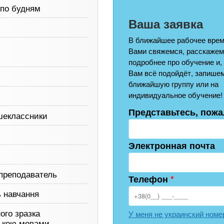
 по будням
Ваша заявка
В ближайшее рабочее врем
Вами свяжемся, расскажем
подробнее про обучение и,
Вам всё подойдёт, запишем
ближайшую группу или на
индивидуальное обучение!
Представьтесь, пожа
шеклассники
Электронная почта
преподаватель
Телефон
*
ь навчання
ого зразка
У меня не украинский номе
ською мовами.