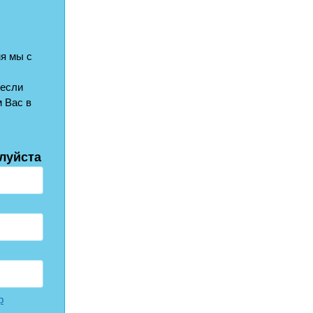
я мы с
 если
 Вас в
луйста
р