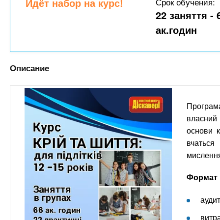
n
Идёт набор на курс!
Срок обучения:
е
х
р
22 заняття - 
з
t
ж
ак.годин
а
а
н
в
s
и
е
ю
Описание
д
.
е
н
i
Програма
и
власний
й
n
основи к
вчаться
f
мисленн
Формат 
o
аудит
витр