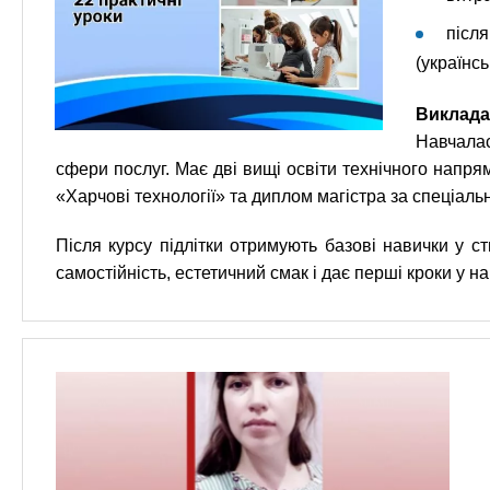
післ
(українс
Виклад
Навчалас
сфери послуг. Має дві вищі освіти технічного напря
«Харчові технології» та диплом магістра за спеціал
Після курсу підлітки отримують базові навички у ст
самостійність, естетичний смак і дає перші кроки у н