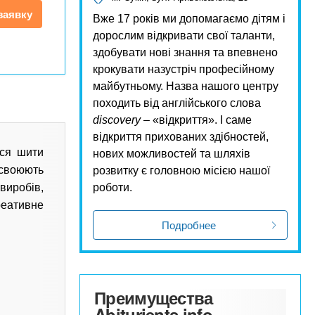
заявку
Вже 17 років ми допомагаємо дітям і
дорослим відкривати свої таланти,
здобувати нові знання та впевнено
крокувати назустріч професійному
майбутньому. Назва нашого центру
походить від англійського слова
discovery
– «відкриття». І саме
відкриття прихованих здібностей,
ися шити
нових можливостей та шляхів
асвоюють
розвитку є головною місією нашої
виробів,
роботи.
еативне
Подробнее
Преимущества
Abiturients.info