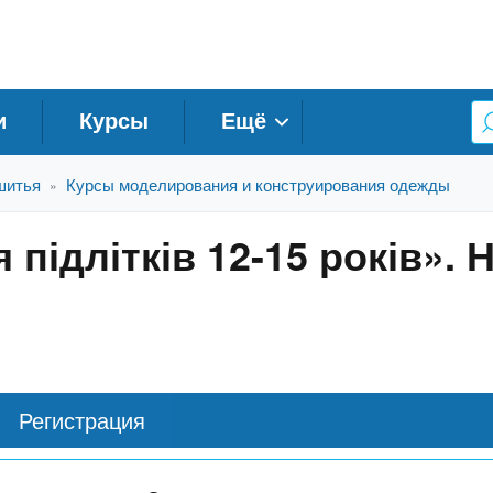
и
Курсы
Ещё
шитья
Курсы моделирования и конструирования одежды
»
 підлітків 12-15 років».
Регистрация