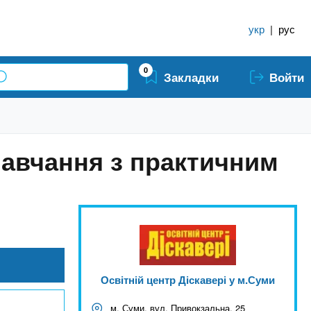
укр
|
рус
0
Закладки
Войти
 Навчання з практичним
Освітній центр Діскавері у м.Суми
м. Суми, вул. Привокзальна, 25