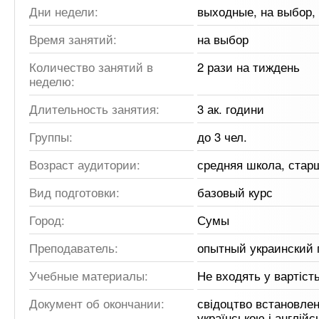
Дни недели:
выходные, на выбор,
Время занятий:
на выбор
Количество занятий в
2 рази на тиждень
неделю:
Длительность занятия:
3 ак. години
Группы:
до 3 чел.
Возраст аудитории:
средняя школа, стар
Вид подготовки:
базовый курс
Город:
Сумы
Преподаватель:
опытный украинский 
Учебные материалы:
Не входять у вартіст
Документ об окончании:
свідоцтво встановлен
українською і англій