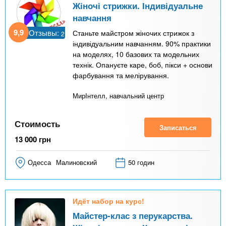
Жіночі стрижки. Індивідуальне
навчання
9,9
Отзывы:
Станьте майстром жіночих стрижок з
2
індивідуальним навчанням. 90% практики
на моделях, 10 базових та модельних
технік. Опануєте каре, боб, пікси + основи
фарбування та мелірування.
МирІнтелл, навчальний центр
Стоимость
Записаться
13 000
грн
Одесса
Малиновский
50 годин
Идёт набор на курс!
Майстер-клас з перукарства.