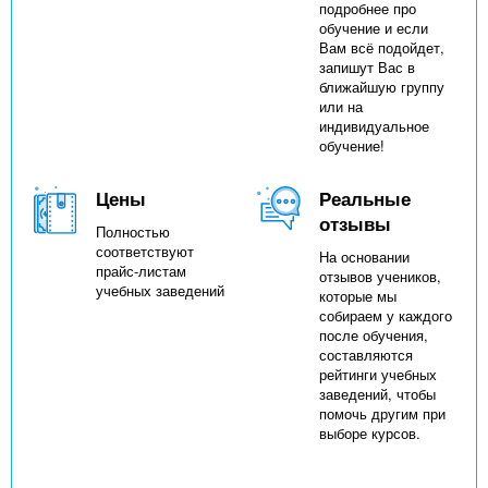
подробнее про
обучение и если
Вам всё подойдет,
запишут Вас в
ближайшую группу
или на
индивидуальное
обучение!
Цены
Реальные
отзывы
Полностью
соответствуют
На основании
прайс-листам
отзывов учеников,
учебных заведений
которые мы
собираем у каждого
после обучения,
составляются
рейтинги учебных
заведений, чтобы
помочь другим при
выборе курсов.