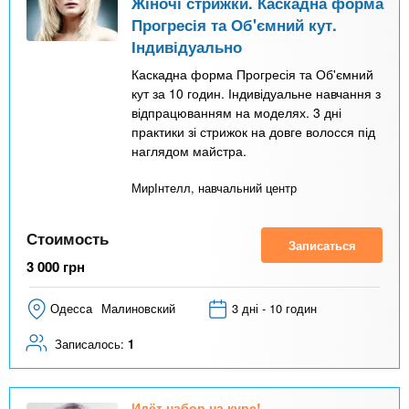
Жіночі стрижки. Каскадна форма
Прогресія та Об'ємний кут.
Індивідуально
Каскадна форма Прогресія та Об'ємний
кут за 10 годин. Індивідуальне навчання з
відпрацюванням на моделях. 3 дні
практики зі стрижок на довге волосся під
наглядом майстра.
МирІнтелл, навчальний центр
Стоимость
Записаться
3 000
грн
Одесса
Малиновский
3 дні - 10 годин
Записалось:
1
Идёт набор на курс!