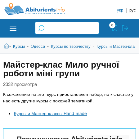
A
П
С
е
укр
|
рус
п
b
р
р
е
0
й
а
i
т
в
и
В
Абитуриенту
Главная
Курсы
Одесса
Курсы по творчеству
Курсы и Мастер-клас
»
»
»
»
о
к
t
ы
о
ч
з
Майстер-клас Мило ручної
с
Вузы
д
н
u
н
роботи міні групи
е
и
о
с
в
к
Колледжи
r
ь
2332 просмотра
н
У
К сожалению на этот курс приостановлен набор, но к счастью у
о
ч
i
нас есть другие курсы с похожей тематикой.
м
Курсы
у
е
Курсы и Мастер-классы Hand-made
с
б
e
о
Частные школы
н
д
е
ы
Преимущества Abiturients.info