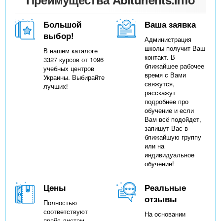
n
MBA
р
х
ж
з
t
а
Большой
Ваша заявка
Онлайн курсы
н
а
выбор!
Администрация
и
в
s
школы получит Ваш
В нашем каталоге
ю
контакт. В
3327 курсов от 1096
е
За рубежом
ближайшее рабочее
учебных центров
.
д
время с Вами
Украины. Выбирайте
свяжутся,
лучших!
е
расскажут
подробнее про
i
н
обучение и если
и
Вам всё подойдет,
запишут Вас в
n
й
ближайшую группу
или на
индивидуальное
f
обучение!
o
Цены
Реальные
отзывы
Полностью
соответствуют
На основании
прайс-листам