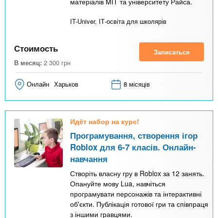
матеріалів MIT та університету Райса.
IT-Univer, ІТ-освіта для школярів
Стоимость
Записаться
В месяц:
2 300
грн
Онлайн
Харьков
8 місяців
Идёт набор на курс!
Програмування, створення ігор
Roblox для 6-7 класів. Онлайн-
навчання
Створіть власну гру в Roblox за 12 занять.
Опануйте мову Lua, навчіться
програмувати персонажів та інтерактивні
об'єкти. Публікація готової гри та співпраця
з іншими гравцями.