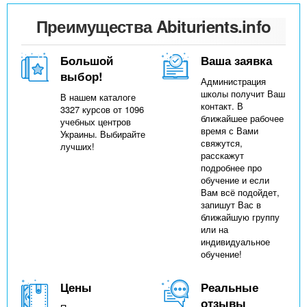
Преимущества Abiturients.info
Большой
Ваша заявка
выбор!
Администрация
школы получит Ваш
В нашем каталоге
контакт. В
3327 курсов от 1096
ближайшее рабочее
учебных центров
время с Вами
Украины. Выбирайте
свяжутся,
лучших!
расскажут
подробнее про
обучение и если
Вам всё подойдет,
запишут Вас в
ближайшую группу
или на
индивидуальное
обучение!
Цены
Реальные
отзывы