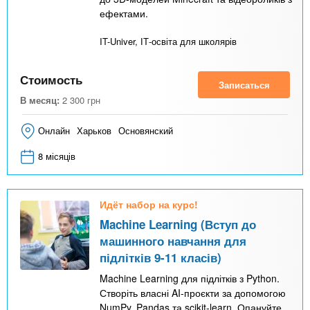
ефектами.
IT-Univer, ІТ-освіта для школярів
Стоимость
Записаться
В месяц:
2 300
грн
Онлайн
Харьков
Основянский
8 місяців
Идёт набор на курс!
Machine Learning (Вступ до
машинного навчання для
підлітків 9-11 класів)
Machine Learning для підлітків з Python.
Створіть власні AI-проєкти за допомогою
NumPy, Pandas та scikit-learn. Опануйте