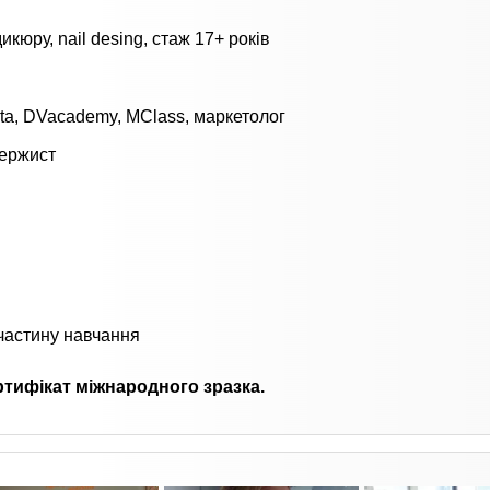
икюру, nail desing, стаж 17+ років
a, DVacademy, MClass, маркетолог
нержист
частину навчання
ртифікат міжнародного зразка.