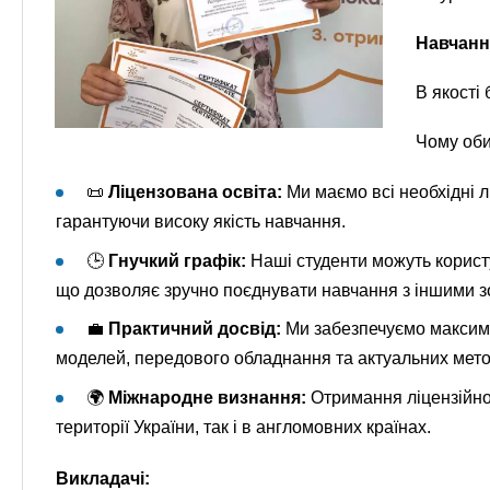
Навчан
В якості
Чому оби
📜
Ліцензована освіта:
Ми маємо всі необхідні лі
гарантуючи високу якість навчання.
🕒
Гнучкий графік:
Наші студенти можуть корист
що дозволяє зручно поєднувати навчання з іншими з
💼
Практичний досвід:
Ми забезпечуємо максима
моделей, передового обладнання та актуальних мето
🌍
Міжнародне визнання:
Отримання ліцензійног
території України, так і в англомовних країнах.
Викладачі: