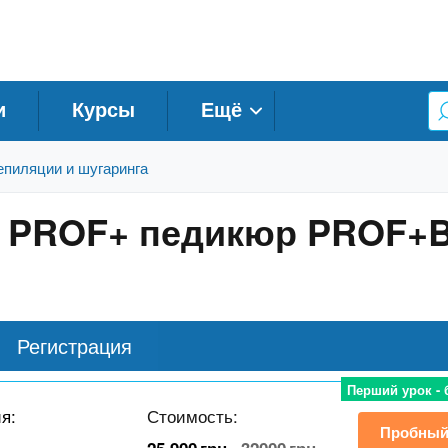
и
Курсы
Ещё
епиляции и шугаринга
р PROF+ педикюр PROF+
Регистрация
Перший урок -
ия:
Стоимость:
Пробный