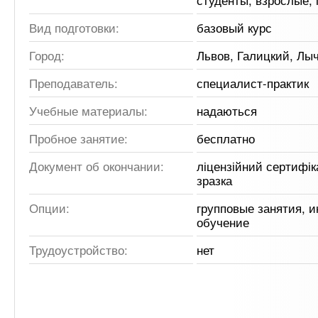
студенты, взрослые,
Вид подготовки:
базовый курс
Город:
Львов, Галицкий, Лы
Преподаватель:
специалист-практик
Учебные материалы:
надаються
Пробное занятие:
бесплатно
Документ об окончании:
ліцензійний сертифік
зразка
Опции:
групповые занятия, 
обучение
Трудоустройство:
нет