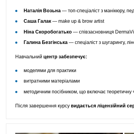
Наталія Возьна
— топ-спеціаліст з манікюру, пед
Саша Галак
— make up & brow artist
Ніна Скоробогатько
— співзасновниця DermaVit
Галина Безгінська
— спеціаліст з шугарингу, лі
Навчальний
центр забезпечує:
моделями для практики
витратними матеріалами
методичним посібником, що включає теоретичну 
Після завершення курсу
видається ліцензійний се