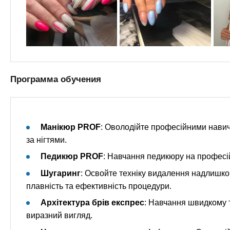
Программа обучения
Манікюр PROF
: Оволодійте професійними нави
за нігтями.
Педикюр PROF
: Навчання педикюру на професій
Шугаринг
: Освойте техніку видалення надлишко
плавність та ефективність процедури.
Архітектура брів експрес
: Навчання швидкому 
виразний вигляд.