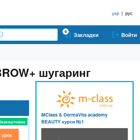
укр
|
рус
0
Закладки
Войти
BROW+ шугаринг
MClass & DermaVita academy
BEAUTY курси №1
 безкоштовно
 урок