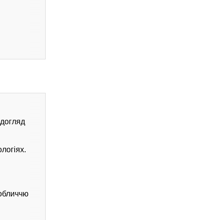
 догляд
логіях.
 обличчю