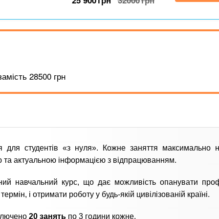
25 900
грн
32000
грн
замість 28500 грн
я для студентів «з нуля». Кожне заняття максимально 
 та актуальною інформацією з відпрацюванням.
ний навчальний курс, що дає можливість опанувати про
термін, і отримати роботу у будь-якій цивілізованій країні.
ключено
20 занять
по 3 години кожне.