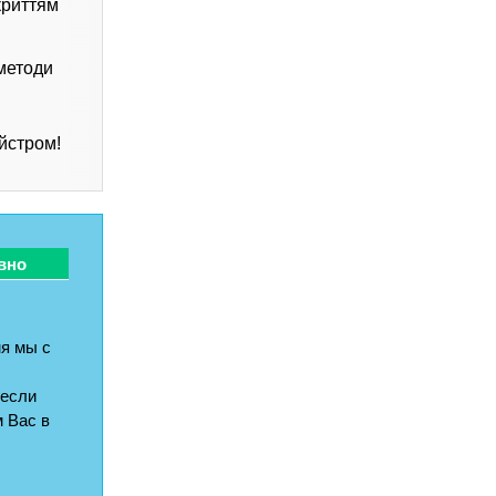
криттям
 методи
йстром!
вно
я мы с
 если
 Вас в