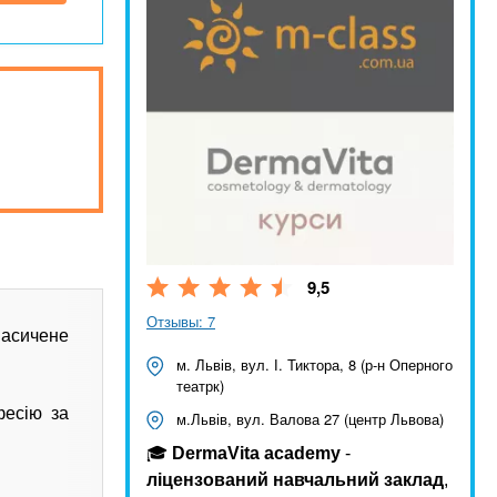
9,5
Отзывы: 7
насичене
м. Львів, вул. І. Тиктора, 8 (р-н Оперного
театрк)
фесію за
м.Львів, вул. Валова 27 (центр Львова)
🎓
DermaVita academy
-
ліцензований навчальний заклад
,