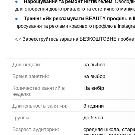
Нарощування та ремонт нігтів гелем
: Оволоді
для створення довготривалого та естетичного манікю
Тренінг «Як рекламувати BEAUTY профіль в
просування та реклами красивого профілю в Instagram
👉 Зареєструйтесь зараз на БЕЗКОШТОВНЕ пробне за
Дни недели:
на выбор
Время занятий:
на выбор
Количество занятий в
На вибір
неделю:
Длительность занятия:
3 години
Группы:
до 5 чел.
Возраст аудитории:
средняя школа, стар