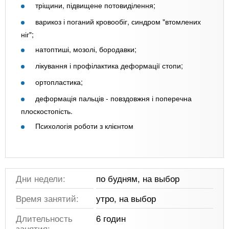
тріщини, підвищене потовиділення;
варикоз і поганий кровообіг, синдром "втомлених
ніг";
натоптиші, мозолі, бородавки;
лікування і профілактика деформації стопи;
ортопластика;
деформація пальців - повздовжня і поперечна
плоскостопість.
Психологія роботи з клієнтом
Дни недели:
по будням, на выбор
Время занятий:
утро, на выбор
Длительность
6 годин
занятия: