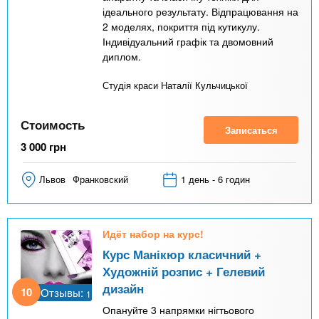
ідеального результату. Відпрацювання на
2 моделях, покриття під кутикулу.
Індивідуальний графік та двомовний
диплом.
Студія краси Наталії Кульчицької
Стоимость
Записаться
3 000
грн
Львов
Франковский
1 день - 6 годин
Идёт набор на курс!
Курс Манікюр класичний +
Художній розпис + Гелевий
дизайн
10
Отзывы:
1
Опануйте 3 напрямки нігтьового