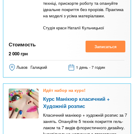
техніці, прискорте роботу та опануйте
ідеальне покриття без прорізів. Практика
на моделі з усіма матеріалами.
Студія краси Наталії Кульчицької
Стоимость
Записаться
2 000
грн
Львов
Галицкий
1 день - 7 годин
Идёт набор на курс!
Курс Манікюр класичний +
Художній розпис
Класичний манікюр + художній розпис за 7
занять. Опануйте 5 технік покриття гель-
лаком та 7 видів флористичного дизайну.
Індивідуальне навчання з двомовним