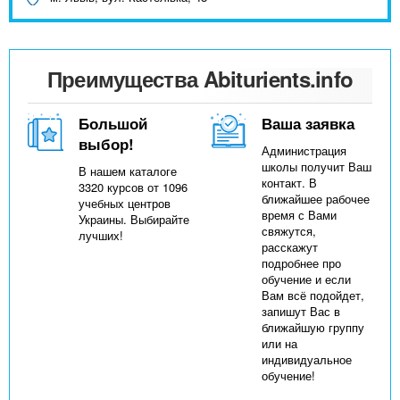
Преимущества Abiturients.info
Большой
Ваша заявка
выбор!
Администрация
школы получит Ваш
В нашем каталоге
контакт. В
3320 курсов от 1096
ближайшее рабочее
учебных центров
время с Вами
Украины. Выбирайте
свяжутся,
лучших!
расскажут
подробнее про
обучение и если
Вам всё подойдет,
запишут Вас в
ближайшую группу
или на
индивидуальное
обучение!