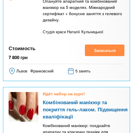
Опануйте апаратний та комбінований
манікюр на 5 моделях. Міжнародний
сертифікат + бонусне заняття з гелевого
дизайну.
Студія краси Наталії Кульчицької
Стоимость
Записаться
7 800
грн
Львов
Франковский
5 занять
Идёт набор на курс!
Комбінований манікюр та
покриття гель-лаком. Підвищення
кваліфікації
Комбінований манікюр: поєднайте
апаратну та класичну техніки для