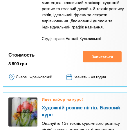
мистецтва: класичний манікюр, художній
розпис та гелевий дизайн. 8 технік розпису
квітів, ідеальний френч та секрети
вирівнювання. Двомовний диплом та
індивідуальний графік навчання.
Студія краси Наталії Кульчицької
Стоимость
Записаться
8 900
грн
Львов
Франковский
6занять - 48 годин
Идёт набор на курс!
Художній розпис нігтів. Базовий
курс
Опануйте 15+ технік художнього розпису
нігтів: вензелі, мереживо, флористика,