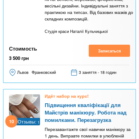
весільні дизайни. Індивідуальні заняття з
практикою на типсах. Від базових мазків до
складних композицій.
Студія краси Наталії Кульчицької
Стоимость
Записаться
3 500
грн
Львов
Франковский
3 заняття - 18 годин
Идёт набор на курс!
Підвищення кваліфікації для
Майстрів манікюру. Робота над
помилками. Перезагрузка
10
Отзывы:
1
Перезавантажте свої навички манікюру за
1 день. Виправте помилки в улюбленій