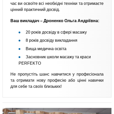
час ви освоїте всі необхідні техніки та отримаєте
цінний практичний досвід.
Ваш викладач – Дроненко Ольга Андріївна:
20 років досвіду в сфері масажу
8 років досвіду викладання
Вища медична освіта
Засновник школи масажу та краси
PERFEKTO
Не пропустіть шанс навчитися у професіонала
та отримати нову професію або цінні навички
для себе та своїх близьких!