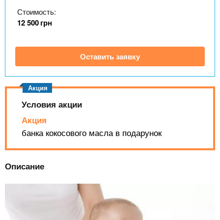
n
MBA
р
х
Стоимость:
ж
з
t
а
12 500
грн
Онлайн курсы
н
а
и
в
s
ю
Оставить заявку
е
За рубежом
.
д
е
i
н
Условия акции
и
Акция
n
й
банка кокосового масла в подарунок
f
Описание
o