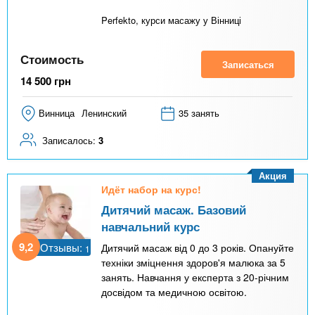
Perfekto, курси масажу у Вінниці
Стоимость
Записаться
14 500
грн
Винница
Ленинский
35 занять
Записалось:
3
Акция
Идёт набор на курс!
Дитячий масаж. Базовий
навчальний курс
9,2
Отзывы:
Дитячий масаж від 0 до 3 років. Опануйте
1
техніки зміцнення здоров'я малюка за 5
занять. Навчання у експерта з 20-річним
досвідом та медичною освітою.