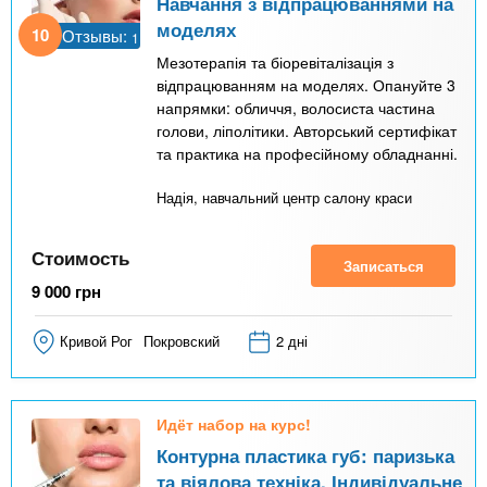
Навчання з відпрацюваннями на
моделях
10
Отзывы:
1
Мезотерапія та біоревіталізація з
відпрацюванням на моделях. Опануйте 3
напрямки: обличчя, волосиста частина
голови, ліполітики. Авторський сертифікат
та практика на професійному обладнанні.
Надія, навчальний центр салону краси
Стоимость
Записаться
9 000
грн
Кривой Рог
Покровский
2 дні
Идёт набор на курс!
Контурна пластика губ: паризька
та віялова техніка. Індивідуальне