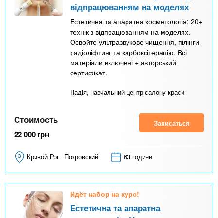
відпрацюванням на моделях
Естетична та апаратна косметологія: 20+
технік з відпрацюванням на моделях.
Освойте ультразвукове чищення, пілінги,
радіоліфтинг та карбоксітерапію. Всі
матеріали включені + авторський
сертифікат.
Надія, навчальний центр салону краси
Стоимость
Записаться
22 000
грн
Кривой Рог
Покровский
63 години
Идёт набор на курс!
Естетична та апаратна