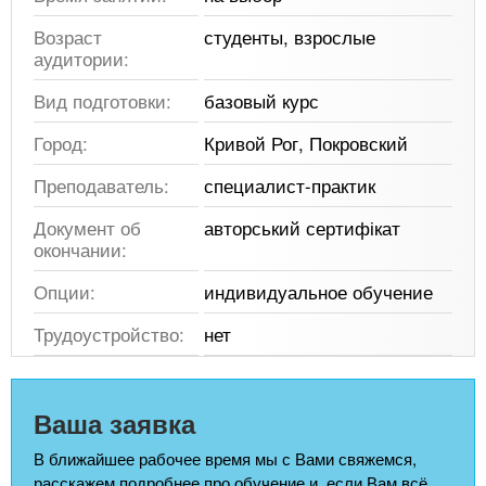
Возраст
студенты, взрослые
аудитории:
Вид подготовки:
базовый курс
Город:
Кривой Рог, Покровский
Преподаватель:
специалист-практик
Документ об
авторський сертифікат
окончании:
Опции:
индивидуальное обучение
Трудоустройство:
нет
Ваша заявка
В ближайшее рабочее время мы с Вами свяжемся,
расскажем подробнее про обучение и, если Вам всё