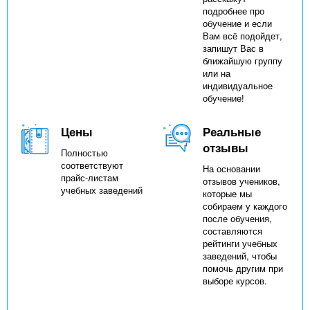
подробнее про
обучение и если
Вам всё подойдет,
запишут Вас в
ближайшую группу
или на
индивидуальное
обучение!
Цены
Реальные
отзывы
Полностью
соответствуют
На основании
прайс-листам
отзывов учеников,
учебных заведений
которые мы
собираем у каждого
после обучения,
составляются
рейтинги учебных
заведений, чтобы
помочь другим при
выборе курсов.