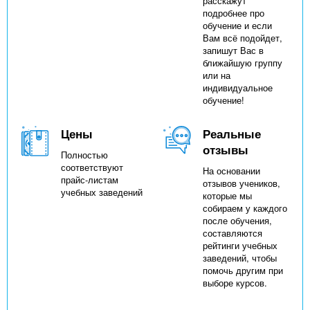
расскажут
подробнее про
обучение и если
Вам всё подойдет,
запишут Вас в
ближайшую группу
или на
индивидуальное
обучение!
Цены
Реальные
отзывы
Полностью
соответствуют
На основании
прайс-листам
отзывов учеников,
учебных заведений
которые мы
собираем у каждого
после обучения,
составляются
рейтинги учебных
заведений, чтобы
помочь другим при
выборе курсов.