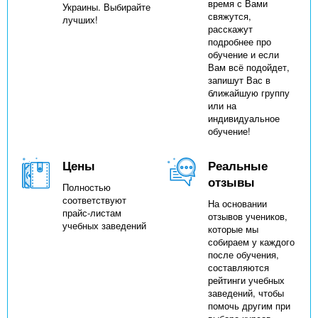
время с Вами
Украины. Выбирайте
свяжутся,
лучших!
расскажут
подробнее про
обучение и если
Вам всё подойдет,
запишут Вас в
ближайшую группу
или на
индивидуальное
обучение!
Цены
Реальные
отзывы
Полностью
соответствуют
На основании
прайс-листам
отзывов учеников,
учебных заведений
которые мы
собираем у каждого
после обучения,
составляются
рейтинги учебных
заведений, чтобы
помочь другим при