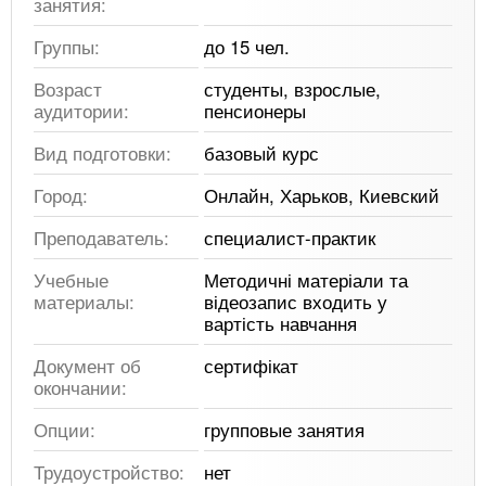
занятия:
Группы:
до 15 чел.
Возраст
студенты, взрослые,
аудитории:
пенсионеры
Вид подготовки:
базовый курс
Город:
Онлайн, Харьков, Киевский
Преподаватель:
специалист-практик
Учебные
Методичні матеріали та
материалы:
відеозапис входить у
вартість навчання
Документ об
сертифікат
окончании:
Опции:
групповые занятия
Трудоустройство:
нет