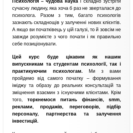
Психологія – чудова наука
і складно зустріти
сучасну людину, яка хоча б раз не зверталася до
психолога. Разом з тим, багато психологів
зазнають складнощів у залученні нових клієнтів.
А якщо ви початківець у цій галузі, то й зовсім не
завжди розумієте з чого почати і як правильно
себе позиціонувати.
Цей курс буде цікавим як нашим
випускникам та студентам психології, так і
практикуючим психологам.
Ми з вами
пройдемо від самого початку – формування
іміджу та образу до реальних консультацій та
зміцнення взаємин з існуючими клієнтами. Крім
того,
торкнемося питань фінансів, smm,
реклами, продажів, переговорів, підбір
персоналу, партнерства та залучення
інвестицій.