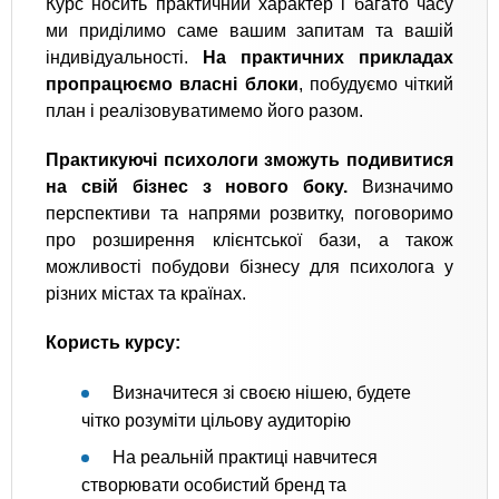
Курс носить практичний характер і багато часу
ми приділимо саме вашим запитам та вашій
індивідуальності.
На практичних прикладах
пропрацюємо власні блоки
, побудуємо чіткий
план і реалізовуватимемо його разом.
Практикуючі психологи зможуть подивитися
на свій бізнес з нового боку.
Визначимо
перспективи та напрями розвитку, поговоримо
про розширення клієнтської бази, а також
можливості побудови бізнесу для психолога у
різних містах та країнах.
Користь курсу:
Визначитеся зі своєю нішею, будете
чітко розуміти цільову аудиторію
На реальній практиці навчитеся
створювати особистий бренд та