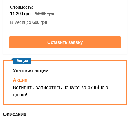
n
MBA
р
х
Стоимость:
ж
з
t
а
11 200
грн
14000
грн
Онлайн курсы
н
а
В месяц:
5 600
грн
и
в
s
ю
е
За рубежом
Оставить заявку
.
д
е
i
н
и
Условия акции
n
й
Акция
Встигніть записатись на курс за акційною
f
ціною!
o
Описание