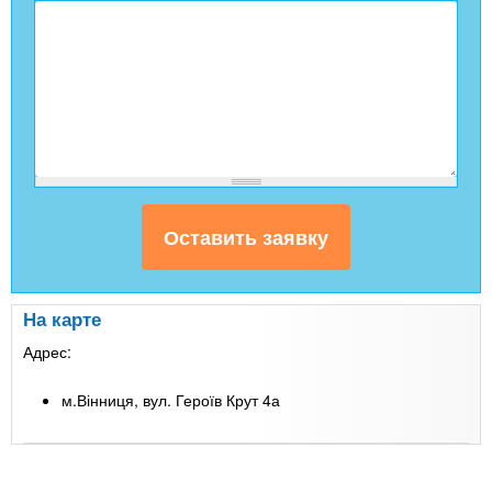
На карте
Адрес:
м.Вінниця, вул. Героїв Крут 4а
Leaflet
| Map data ©
Google
+