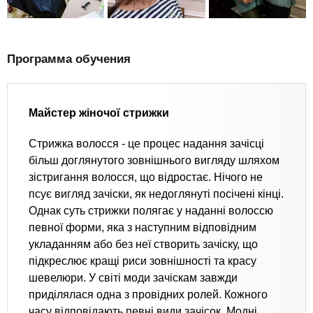
Программа обучения
Майстер жіночої стрижки
Стрижка волосся - це процес надання зачісці
більш доглянутого зовнішнього вигляду шляхом
зістригання волосся, що відростає. Нічого не
псує вигляд зачіски, як недоглянуті посічені кінці.
Однак суть стрижки полягає у наданні волоссю
певної форми, яка з наступним відповідним
укладанням або без неї створить зачіску, що
підкреслює кращі риси зовнішності та красу
шевелюри. У світі моди зачіскам завжди
приділялася одна з провідних ролей. Кожного
часу відповідають певні види зачісок. Модні