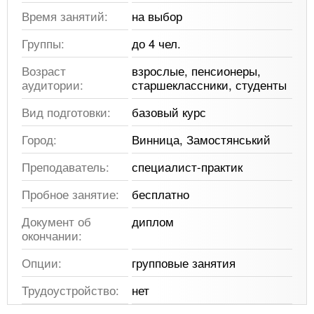
Время занятий:
на выбор
Группы:
до 4 чел.
Возраст
взрослые, пенсионеры,
аудитории:
старшеклассники, студенты
Вид подготовки:
базовый курс
Город:
Винница, Замостянський
Преподаватель:
специалист-практик
Пробное занятие:
бесплатно
Документ об
диплом
окончании:
Опции:
групповые занятия
Трудоустройство:
нет