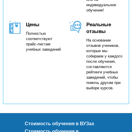
индивидуальное
обучение!
Цены
Реальные
отзывы
Полностью
соответствуют
На основании
прайс-листам
отзывов учеников,
учебных заведений
которые мы
собираем у каждого
после обучения,
составляются
рейтинги учебных
заведений, чтобы
помочь другим при
выборе курсов.
Стоимость обучения в ВУЗах
Стоимость обучения в