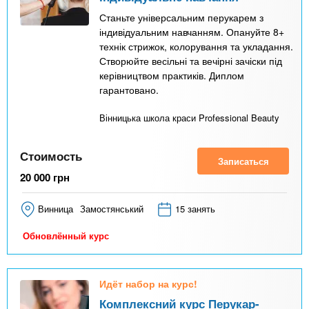
Станьте універсальним перукарем з
індивідуальним навчанням. Опануйте 8+
технік стрижок, колорування та укладання.
Створюйте весільні та вечірні зачіски під
керівництвом практиків. Диплом
гарантовано.
Вінницька школа краси Professional Beauty
Стоимость
Записаться
20 000
грн
Винница
Замостянський
15 занять
Обновлённый курс
Идёт набор на курс!
Комплексний курс Перукар-