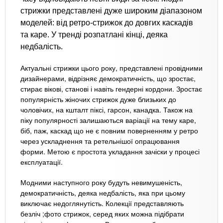
стрижки представлені дуже широким діапазоном
моделей: від ретро-стрижок до довгих каскадів
та каре. У тренді розпатлані кінці, деяка
недбалість.
Актуальні стрижки цього року, представлені провідними
дизайнерами, відрізняє демократичність, що зростає,
стирає вікові, станові і навіть гендерні кордони. Зростає
популярність жіночих стрижок дуже близьких до
чоловічих, на кшталт піксі, гарсон, канадка. Також на
піку популярності залишаються варіації на тему каре,
біб, паж, каскад що не є повним поверненням у ретро
через ускладнення та ретельнішої опрацювання
форми. Метою є простота укладання зачіски у процесі
експлуатації.
Модними наступного року будуть невимушеність,
демократичність, деяка недбалість, яка при цьому
виключає недоглянутість. Колекції представляють
безліч ;фото стрижок, серед яких можна підібрати