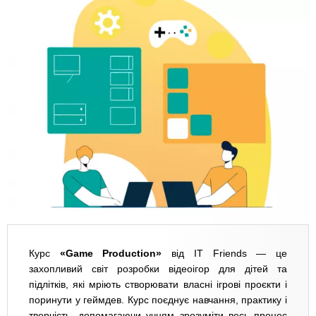
Курс
«Game Production»
від IT Friends — це
захопливий світ розробки відеоігор для дітей та
підлітків, які мріють створювати власні ігрові проєкти і
поринути у геймдев. Курс поєднує навчання, практику і
творчість, допомагаючи учням зрозуміти весь процес