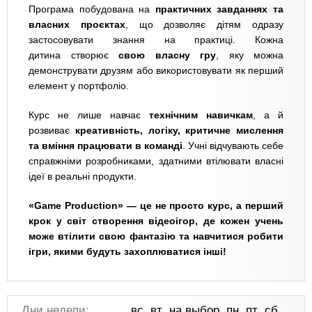
Програма побудована на
практичних завданнях та
власних проєктах
, що дозволяє дітям одразу
застосовувати знання на практиці. Кожна
дитина створює
свою власну гру
, яку можна
демонструвати друзям або використовувати як перший
елемент у портфоліо.
Курс не лише навчає
технічним навичкам
, а й
розвиває
креативність, логіку, критичне мислення
та вміння працювати в команді
. Учні відчувають себе
справжніми розробниками, здатними втілювати власні
ідеї в реальні продукти.
«Game Production» — це не просто курс, а перший
крок у світ створення відеоігор, де кожен учень
може втілити свою фантазію та навчитися робити
ігри, якими будуть захоплюватися інші!
Дни недели:
вс, вт, на выбор, пн, пт, сб,