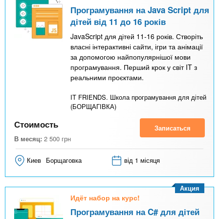
Програмування на Java Script для
дітей від 11 до 16 років
JavaScript для дітей 11-16 років. Створіть
власні інтерактивні сайти, ігри та анімації
за допомогою найпопулярнішої мови
програмування. Перший крок у світ IT з
реальними проєктами.
IT FRIENDS. Школа програмування для дітей
(БОРЩАГІВКА)
Стоимость
Записаться
В месяц:
2 500
грн
Киев
Борщаговка
від 1 місяця
Акция
Идёт набор на курс!
Програмування на C# для дітей