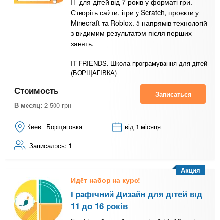
IT для дітей від 7 років у форматі гри.
Створіть сайти, ігри у Scratch, проєкти у
Minecraft та Roblox. 5 напрямів технологій
з видимим результатом після перших
занять.
IT FRIENDS. Школа програмування для дітей
(БОРЩАГІВКА)
Стоимость
Записаться
В месяц:
2 500
грн
Киев
Борщаговка
від 1 місяця
Записалось:
1
Акция
Идёт набор на курс!
Графічний Дизайн для дітей від
11 до 16 років