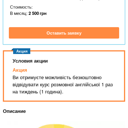
n
MBA
р
х
Стоимость:
ж
з
t
а
В месяц:
2 500
грн
Онлайн курсы
н
а
и
в
s
ю
Оставить заявку
е
За рубежом
.
д
е
i
н
Условия акции
и
Акция
n
й
Ви отримуєте можливість безкоштовно
відвідувати курс розмовної англійської 1 раз
f
на тиждень (1 година).
o
Описание