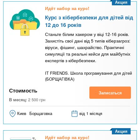
Акция
Идёт набор на курс!
Курс з кібербезпеки для дітей від
12 до 16 років
Станьте білим хакером у віці 12-16 років.
Захистіть свої дані від 5 типів кіберзагроз:
віруси, фішинг, шахрайство. Практичні
симуляції та реальні кейси для майбутніх
експертів з кібербезпеки.
IT FRIENDS. Школа програмування для дітей
(БОРЩАГІВКА)
Стоимость
Записаться
В месяц:
2 500
грн
Киев
Борщаговка
від 1 місяця
Акция
Идёт набор на курс!