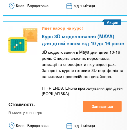
Киев
Борщаговка
від 1 місяця
Акция
Идёт набор на курс!
Курс 3D моделювання (MAYA)
для дітей віком від 10 до 16 років
3D моделювання в Maya для дітей 10-16
років. Створіть власних персонажів,
анімації та спецефекти як у відеоіграх.
Завершіть курс із готовим 3D-портфоліо та
навичками професійного дизайнера.
IT FRIENDS. Школа програмування для дітей
(БОРЩАГІВКА)
Стоимость
Записаться
В месяц:
2 500
грн
Киев
Борщаговка
від 1 місяця