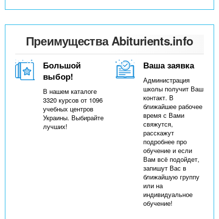
Преимущества Abiturients.info
Большой
Ваша заявка
выбор!
Администрация
школы получит Ваш
В нашем каталоге
контакт. В
3320 курсов от 1096
ближайшее рабочее
учебных центров
время с Вами
Украины. Выбирайте
свяжутся,
лучших!
расскажут
подробнее про
обучение и если
Вам всё подойдет,
запишут Вас в
ближайшую группу
или на
индивидуальное
обучение!