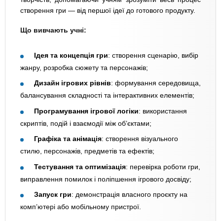
створення гри — від першої ідеї до готового продукту.
Що вивчають учні:
Ідея та концепція гри
: створення сценарію, вибір
жанру, розробка сюжету та персонажів;
Дизайн ігрових рівнів
: формування середовища,
балансування складності та інтерактивних елементів;
Програмування ігрової логіки
: використання
скриптів, подій і взаємодії між об’єктами;
Графіка та анімація
: створення візуального
стилю, персонажів, предметів та ефектів;
Тестування та оптимізація
: перевірка роботи гри,
виправлення помилок і поліпшення ігрового досвіду;
Запуск гри
: демонстрація власного проєкту на
комп’ютері або мобільному пристрої.