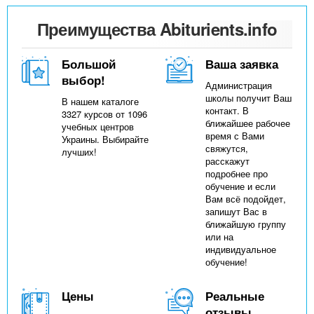
Преимущества Abiturients.info
Большой
Ваша заявка
выбор!
Администрация
школы получит Ваш
В нашем каталоге
контакт. В
3327 курсов от 1096
ближайшее рабочее
учебных центров
время с Вами
Украины. Выбирайте
свяжутся,
лучших!
расскажут
подробнее про
обучение и если
Вам всё подойдет,
запишут Вас в
ближайшую группу
или на
индивидуальное
обучение!
Цены
Реальные
отзывы