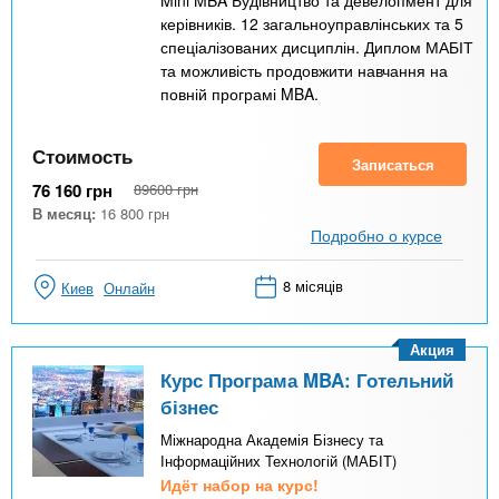
керівників. 12 загальноуправлінських та 5
спеціалізованих дисциплін. Диплом МАБІТ
та можливість продовжити навчання на
повній програмі MBA.
Стоимость
Записаться
76 160
грн
89600
грн
В месяц:
16 800
грн
Подробно о курсе
8 місяців
Киев
Онлайн
Акция
Курс Програма MBA: Готельний
бізнес
Міжнародна Академія Бізнесу та
Інформаційних Технологій (МАБІТ)
Идёт набор на курс!