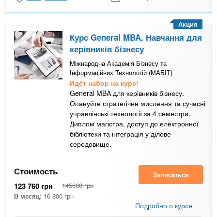
Акция
Курс General MBA. Навчання для
керівників бізнесу
Міжнародна Академія Бізнесу та
Інформаційних Технологій (МАБІТ)
Идёт набор на курс!
General MBA для керівників бізнесу.
Опануйте стратегічне мислення та сучасні
управлінські технології за 4 семестри.
Диплом магістра, доступ до електронної
бібліотеки та інтеграція у ділове
середовище.
Стоимость
Записаться
123 760
грн
145600
грн
В месяц:
16 800
грн
Подробно о курсе