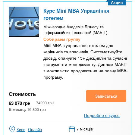
Акция
Курс Mini MBA Управління
готелем
Міжнародна Академія Бізнесу та
Інформаційних Технологій (МАБІТ)
Собираем группу
Mini MBA з управління готелем для
керівників та власників. Систематизуйте
досвід, опануйте 15+ дисциплін та сучасні
інструменти менеджменту. Диплом МАБІТ
з можливістю продовження на повну MBA-
програму.
Стоимость
Записаться
63 070
грн
74200
грн
В месяц:
16 800
грн
Подробно о курсе
7 місяців
Киев
Онлайн