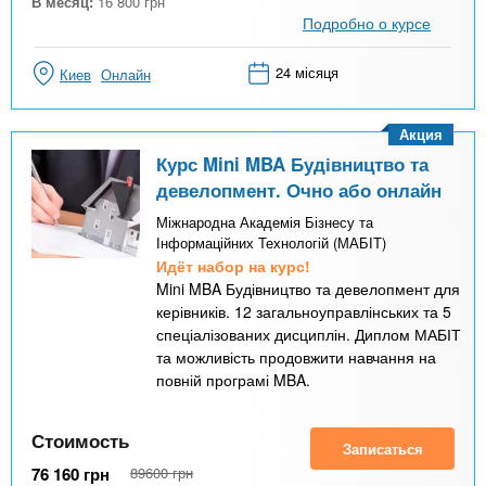
В месяц:
16 800
грн
Подробно о курсе
24 місяця
Киев
Онлайн
Акция
Курс Mini MBA Будівництво та
девелопмент. Очно або онлайн
Міжнародна Академія Бізнесу та
Інформаційних Технологій (МАБІТ)
Идёт набор на курс!
Mini MBA Будівництво та девелопмент для
керівників. 12 загальноуправлінських та 5
спеціалізованих дисциплін. Диплом МАБІТ
та можливість продовжити навчання на
повній програмі MBA.
Стоимость
Записаться
76 160
грн
89600
грн