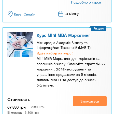
Подробно о курсе
24 місяця
Киев
Онлайн
Акция
Курс Mini MBA Маркетинг
Міжнародна Академія Бізнесу та
Інформаційних Технологій (МАБІТ)
Идёт набор на курс!
Mini MBA Маркетинг для керівників та
власників бізнесу. Опануйте стратегічний
маркетинг, digital-інструменти та
управління продажами за 5 місяців.
Диплом МАБІТ та доступ до бізнес-
бібліотеки.
Стоимость
Записаться
67 830
грн
79800
грн
В месяц:
16 800
грн