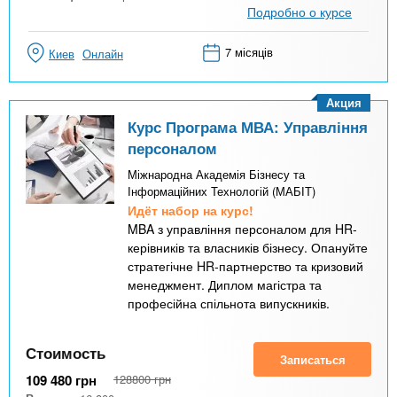
Подробно о курсе
7 місяців
Киев
Онлайн
Акция
Курс Програма МВА: Управління
персоналом
Міжнародна Академія Бізнесу та
Інформаційних Технологій (МАБІТ)
Идёт набор на курс!
MBA з управління персоналом для HR-
керівників та власників бізнесу. Опануйте
стратегічне HR-партнерство та кризовий
менеджмент. Диплом магістра та
професійна спільнота випускників.
Стоимость
Записаться
109 480
грн
128800
грн