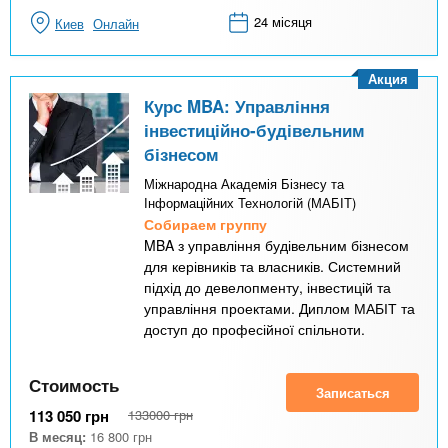
24 місяця
Киев
Онлайн
Акция
Курс MBA: Управління
інвестиційно-будівельним
бізнесом
Міжнародна Академія Бізнесу та
Інформаційних Технологій (МАБІТ)
Собираем группу
MBA з управління будівельним бізнесом
для керівників та власників. Системний
підхід до девелопменту, інвестицій та
управління проектами. Диплом МАБІТ та
доступ до професійної спільноти.
Стоимость
Записаться
113 050
грн
133000
грн
В месяц:
16 800
грн