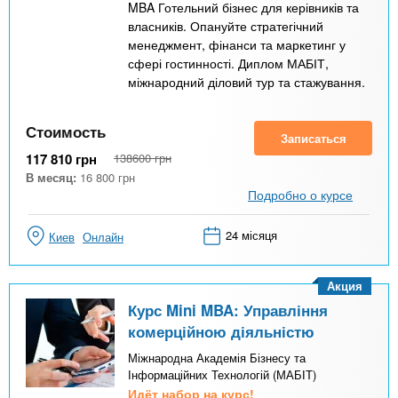
MBA Готельний бізнес для керівників та
власників. Опануйте стратегічний
менеджмент, фінанси та маркетинг у
сфері гостинності. Диплом МАБІТ,
міжнародний діловий тур та стажування.
Стоимость
Записаться
117 810
грн
138600
грн
В месяц:
16 800
грн
Подробно о курсе
24 місяця
Киев
Онлайн
Акция
Курс Mini MBA: Управління
комерційною діяльністю
Міжнародна Академія Бізнесу та
Інформаційних Технологій (МАБІТ)
Идёт набор на курс!