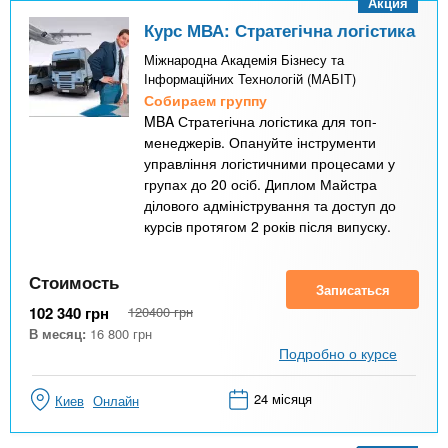
Акция
Курс МВА: Стратегічна логістика
Міжнародна Академія Бізнесу та
Інформаційних Технологій (МАБІТ)
Собираем группу
MBA Стратегічна логістика для топ-
менеджерів. Опануйте інструменти
управління логістичними процесами у
групах до 20 осіб. Диплом Майстра
ділового адміністрування та доступ до
курсів протягом 2 років після випуску.
Стоимость
Записаться
102 340
грн
120400
грн
В месяц:
16 800
грн
Подробно о курсе
24 місяця
Киев
Онлайн