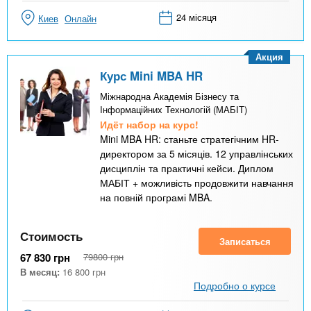
24 місяця
Киев
Онлайн
Акция
Курс Mini MBA HR
Міжнародна Академія Бізнесу та
Інформаційних Технологій (МАБІТ)
Идёт набор на курс!
Mini MBA HR: станьте стратегічним HR-
директором за 5 місяців. 12 управлінських
дисциплін та практичні кейси. Диплом
МАБІТ + можливість продовжити навчання
на повній програмі MBA.
Стоимость
Записаться
67 830
грн
79800
грн
В месяц:
16 800
грн
Подробно о курсе