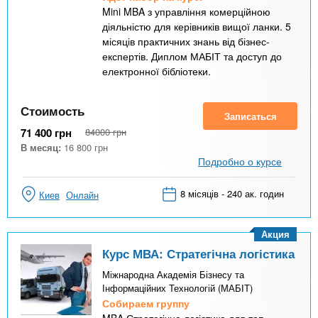
Mini MBA з управління комерційною
діяльністю для керівників вищої ланки. 5
місяців практичних знань від бізнес-
експертів. Диплом МАБІТ та доступ до
електронної бібліотеки.
Стоимость
Записаться
71 400
грн
84000
грн
В месяц:
16 800
грн
Подробно о курсе
8 місяців - 240 ак. годин
Киев
Онлайн
Акция
Курс МВА: Стратегічна логістика
Міжнародна Академія Бізнесу та
Інформаційних Технологій (МАБІТ)
Собираем группу
MBA Стратегічна логістика для топ-