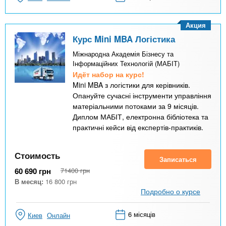
Акция
Курс Mini MBA Логістика
Міжнародна Академія Бізнесу та
Інформаційних Технологій (МАБІТ)
Идёт набор на курс!
Mini MBA з логістики для керівників.
Опануйте сучасні інструменти управління
матеріальними потоками за 9 місяців.
Диплом МАБІТ, електронна бібліотека та
практичні кейси від експертів-практиків.
Стоимость
Записаться
60 690
грн
71400
грн
В месяц:
16 800
грн
Подробно о курсе
6 місяців
Киев
Онлайн