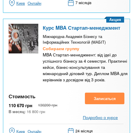
7 місяців
Киев
Онлайн
Акция
Курс MBA Стартап-менеджмент
Міжнародна Академія Бізнесу та
Інформаційних Технологій (МАБІТ)
Собираем группу
MBA Стартап-менеджмент: від ідеї до
успішного бізнесу за 4 семестри. Практичні
кейси, бізнес-консультування та
міжнародний діловий тур. Диплом MBA для
керівників з досвідом від 3 років.
Стоимость
Записаться
110 670
грн
130200
грн
В месяц:
16 800
грн
Подробно о курсе
24 місяця
Киев
Онлайн