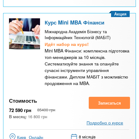
Акция
Курс Mini MBA Фінанси
Міжнародна Академія Бізнесу та
Інформаційних Технологій (МАБІТ)
Идёт набор на курс!
Mini MBA Фінанси: комплексна підготовка
топ-менеджерів за 10 місяців.
Систематизуйте знання та опануйте
сучасні інструменти управління
фінансами. Диплом МАБІТ з можливістю
продовження на MBA.
Стоимость
Записаться
72 590
грн
85400
грн
В месяц:
16 800
грн
Подробно о курсе
8 місяців
Киев
Онлайн