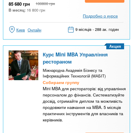
85 680
грн
100800
грн
В месяц:
16 800
грн
Подробно о курсе
9 місяців - 288 ак. годин
Киев
Онлайн
Акция
Курс Mini MBA Управління
рестораном
Міжнародна Академія Бізнесу та
Інформаційних Технологій (МАБІТ)
Собираем группу
Mini MBA для рестораторів: від управління
персоналом до фінансів. Систематизуйте
досвід, отримайте диплом та можливість
продовжити навчання на MBA. 5 місяців
практичних інструментів для власників та
керівників.