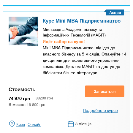
Акция
Курс Mini MBA Підприємництво
Міжнародна Академія Бізнесу та
Інформаційних Технологій (МАБІТ)
Идёт набор на курс!
Mini MBA Підприємництво: від ідеї до
власного бізнесу за 5 місяців. Опануйте 14
дисциплін для ефективного управління
компанією. Диплом МАБІТ та доступ до
бібліотеки бізнес-літератури.
Стоимость
Записаться
74 970
грн
88200
грн
В месяц:
16 800
грн
Подробно о курсе
8 місяців
Киев
Онлайн