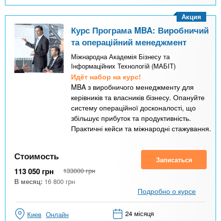
Акция
Курс Програма MBA: Виробничий
та операційний менеджмент
Міжнародна Академія Бізнесу та
Інформаційних Технологій (МАБІТ)
Идёт набор на курс!
MBA з виробничого менеджменту для
керівників та власників бізнесу. Опануйте
систему операційної досконалості, що
збільшує прибуток та продуктивність.
Практичні кейси та міжнародні стажування.
Стоимость
Записаться
113 050
грн
133000
грн
В месяц:
16 800
грн
Подробно о курсе
24 місяця
Киев
Онлайн