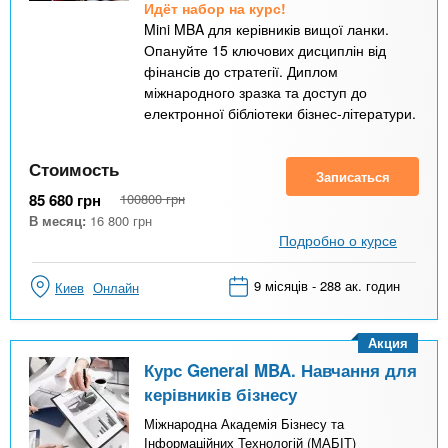
Идёт набор на курс!
Mini MBA для керівників вищої ланки.
Опануйте 15 ключових дисциплін від
фінансів до стратегії. Диплом
міжнародного зразка та доступ до
електронної бібліотеки бізнес-літератури.
Стоимость
Записаться
85 680
грн
100800
грн
В месяц:
16 800
грн
Подробно о курсе
9 місяців - 288 ак. годин
Киев
Онлайн
Акция
Курс General MBA. Навчання для
керівників бізнесу
Міжнародна Академія Бізнесу та
Інформаційних Технологій (МАБІТ)