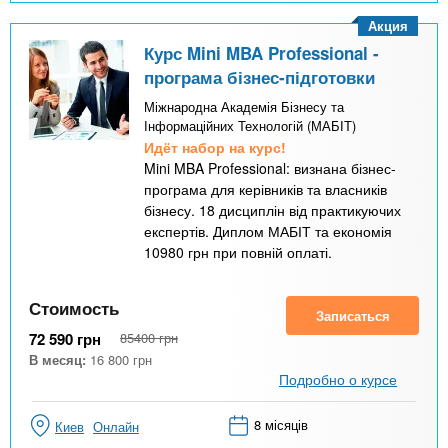
Акция
Курс Mini MBA Professional -
програма бізнес-підготовки
Міжнародна Академія Бізнесу та
Інформаційних Технологій (МАБІТ)
Идёт набор на курс!
Mini MBA Professional: визнана бізнес-
програма для керівників та власників
бізнесу. 18 дисциплін від практикуючих
експертів. Диплом МАБІТ та економія
10980 грн при повній оплаті.
Стоимость
Записаться
72 590
грн
85400
грн
В месяц:
16 800
грн
Подробно о курсе
8 місяців
Киев
Онлайн