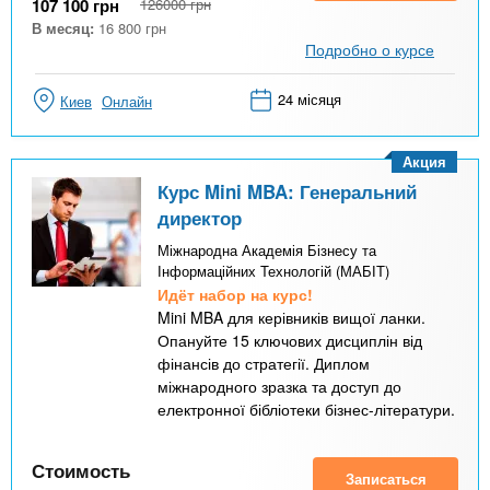
107 100
грн
126000
грн
В месяц:
16 800
грн
Подробно о курсе
24 місяця
Киев
Онлайн
Акция
Курс Mini MBA: Генеральний
директор
Міжнародна Академія Бізнесу та
Інформаційних Технологій (МАБІТ)
Идёт набор на курс!
Mini MBA для керівників вищої ланки.
Опануйте 15 ключових дисциплін від
фінансів до стратегії. Диплом
міжнародного зразка та доступ до
електронної бібліотеки бізнес-літератури.
Стоимость
Записаться