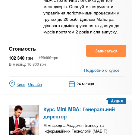
менеджерів. Опануйте інструменти
управління логістичними процесами у
групах до 20 осіб. Диплом Майстра
ділового адміністрування та доступ до
курсів протягом 2 років після випуску.
Стоимость
Записаться
102 340
грн
120400
грн
В месяц:
16 800
грн
Подробно о курсе
24 місяця
Киев
Онлайн
Акция
Курс Mini MBA: Генеральний
директор
Міжнародна Академія Бізнесу та
Інформаційних Технологій (МАБІТ)