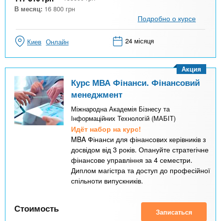
В месяц:
16 800
грн
Подробно о курсе
24 місяця
Киев
Онлайн
Акция
Курс МВА Фінанси. Фінансовий
менеджмент
Міжнародна Академія Бізнесу та
Інформаційних Технологій (МАБІТ)
Идёт набор на курс!
MBA Фінанси для фінансових керівників з
досвідом від 3 років. Опануйте стратегічне
фінансове управління за 4 семестри.
Диплом магістра та доступ до професійної
спільноти випускників.
Стоимость
Записаться