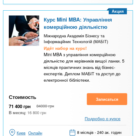
Акция
Курс Mini MBA: Управління
комерційною діяльністю
Міжнародна Академія Бізнесу та
Інформаційних Технологій (МАБІТ)
Идёт набор на курс!
Mini MBA з управління комерційною
діяльністю для керівників вищої ланки. 5
місяців практичних знань від бізнес-
експертів. Диплом МАБІТ та доступ до
електронної бібліотеки.
Стоимость
Записаться
71 400
грн
84000
грн
В месяц:
16 800
грн
Подробно о курсе
8 місяців - 240 ак. годин
Киев
Онлайн