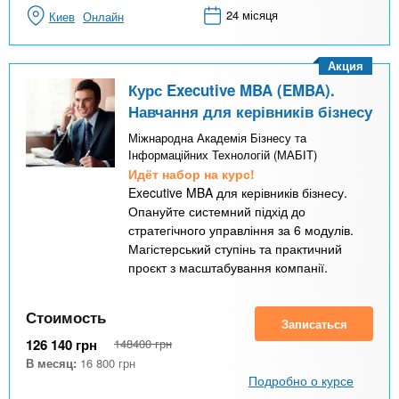
24 місяця
Киев
Онлайн
Акция
Курс Executive MBA (EMBA).
Навчання для керівників бізнесу
Міжнародна Академія Бізнесу та
Інформаційних Технологій (МАБІТ)
Идёт набор на курс!
Executive MBA для керівників бізнесу.
Опануйте системний підхід до
стратегічного управління за 6 модулів.
Магістерський ступінь та практичний
проєкт з масштабування компанії.
Стоимость
Записаться
126 140
грн
148400
грн
В месяц:
16 800
грн
Подробно о курсе