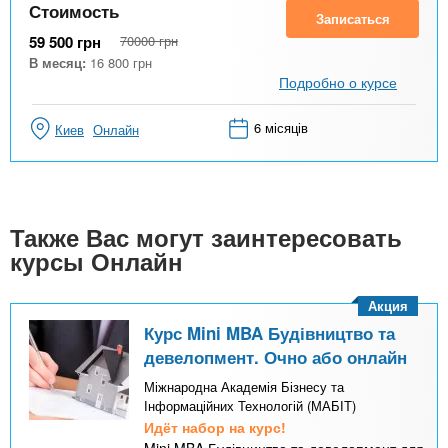
Стоимость
Записаться
59 500
грн
70000
грн
В месяц:
16 800
грн
Подробно о курсе
6 місяців
Киев
Онлайн
Также Вас могут заинтересовать
курсы Онлайн
Акция
Курс Mini MBA Будівництво та
девелопмент. Очно або онлайн
Міжнародна Академія Бізнесу та
Інформаційних Технологій (МАБІТ)
Идёт набор на курс!
Mini MBA Будівництво та девелопмент для