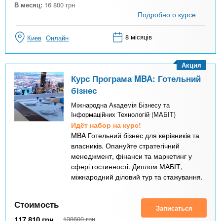
В месяц:
16 800
грн
Подробно о курсе
8 місяців
Киев
Онлайн
Акция
Курс Програма MBA: Готельний
бізнес
Міжнародна Академія Бізнесу та
Інформаційних Технологій (МАБІТ)
Идёт набор на курс!
MBA Готельний бізнес для керівників та
власників. Опануйте стратегічний
менеджмент, фінанси та маркетинг у
сфері гостинності. Диплом МАБІТ,
міжнародний діловий тур та стажування.
Стоимость
Записаться
117 810
грн
138600
грн