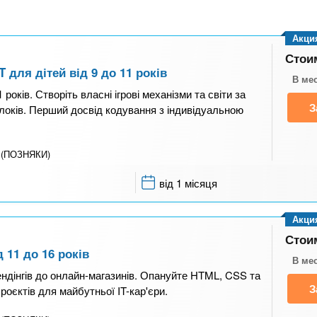
Акци
Стои
для дітей від 9 до 11 років
В ме
років. Створіть власні ігрові механізми та світи за
З
локів. Перший досвід кодування з індивідуальною
й (ПОЗНЯКИ)
від 1 місяця
Акци
Стои
 11 до 16 років
В ме
лендінгів до онлайн-магазинів. Опануйте HTML, CSS та
З
проєктів для майбутньої IT-кар'єри.