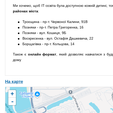
Ми хочемо, щоб ІТ-освіта була доступною кожній дитині, т
районах міста
:
Троєщина - пр-т. Червоної Калини, 91В
Позняки - пр-т. Петра Григоренка, 16
Позняки - вул. Кошиця, 9Б
Воскресенка - вул. Остафія Дашкевича, 22
Борщагівка - пр-т. Кольцова, 14
Також є
онлайн формат
, який дозволяє навчатися з буд
дому
На карте
+
-