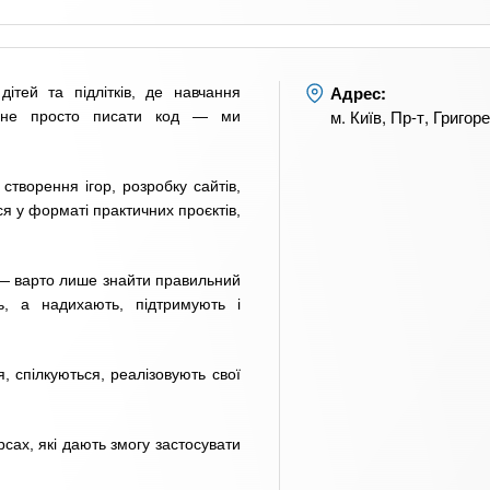
Адрес:
тей та підлітків, де навчання
м. Київ, Пр-т, Григор
о не просто писати код — ми
творення ігор, розробку сайтів,
ся у форматі практичних проєктів,
 — варто лише знайти правильний
ь, а надихають, підтримують і
, спілкуються, реалізовують свої
рсах, які дають змогу застосувати