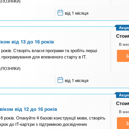
й (ПОЗНЯКИ)
від 1 місяця
Акци
Стои
ком від 13 до 16 років
В ме
років. Створіть власні програми та зробіть перші
З
ва програмування для впевненого старту в IT.
й (ПОЗНЯКИ)
від 1 місяця
Акци
Стои
іком від 12 до 16 років
В ме
6 років. Опануйте 4 базові конструкції мови, створіть
З
крок до IT-кар'єри з підтримкою досвідчених