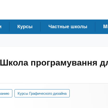
и
Курсы
Частные школы
M
 Школа програмування д
ванию
Курсы Графического дизайна