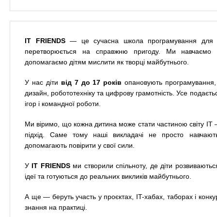
n
е
х
р
з
t
ж
а
а
IT FRIENDS
— це сучасна школа програмування для ді
н
в
s
перетворюється на справжню пригоду. Ми навчаєм
и
е
допомагаємо дітям мислити як творці майбутнього.
ю
д
.
У нас діти
від 7 до 17 років
опановують програмування, с
е
дизайн, робототехніку та цифрову грамотність. Усе подаєть
н
i
ігор і командної роботи.
и
й
Ми віримо, що кожна дитина може стати частиною світу IT
n
підхід. Саме тому наші викладачі не просто навчают
допомагають повірити у свої сили.
f
У
IT FRIENDS
ми створили спільноту, де діти розвиваються
ідеї та готуються до реальних викликів майбутнього.
o
А ще — беруть участь у проєктах, IT-хабах, таборах і конку
знання на практиці.