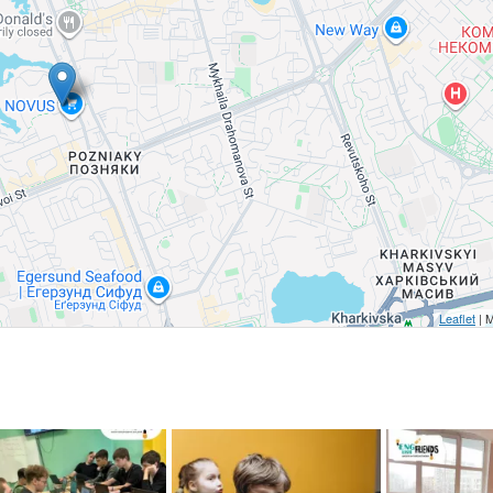
Leaflet
| 