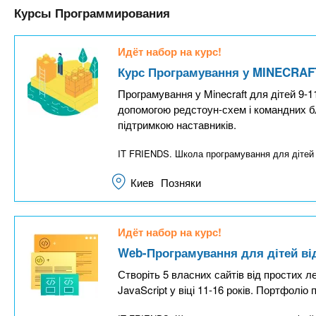
Курсы Программирования
т
и
Идёт набор на курс!
в
Курс Програмування у MINECRAFT 
н
Програмування у Minecraft для дітей 9-11 
а
допомогою редстоун-схем і командних б
я
підтримкою наставників.
в
IT FRIENDS. Школа програмування для діте
к
л
Киев
Позняки
а
д
Идёт набор на курс!
к
Web-Програмування для дітей від
а
Створіть 5 власних сайтів від простих 
)
JavaScript у віці 11-16 років. Портфоліо 