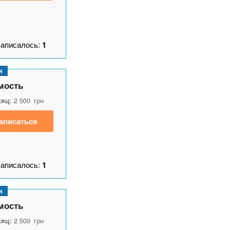
Записалось:
1
я
мость
сяц:
2 500
грн
аписаться
Записалось:
1
я
мость
сяц:
2 500
грн