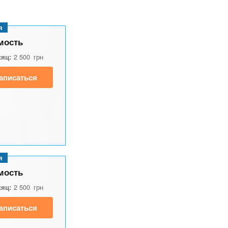
я
мость
сяц:
2 500
грн
аписаться
я
мость
сяц:
2 500
грн
аписаться