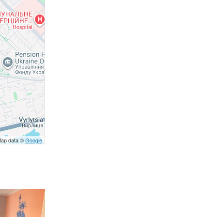
Map data ©
Google