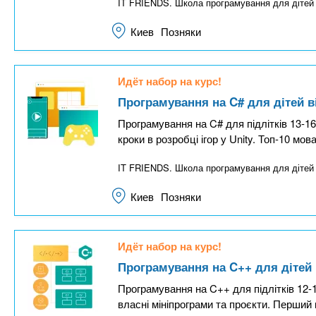
IT FRIENDS. Школа програмування для діте
Киев
Позняки
Идёт набор на курс!
Програмування на C# для дітей ві
Програмування на C# для підлітків 13-16 
кроки в розробці ігор у Unity. Топ-10 мо
IT FRIENDS. Школа програмування для діте
Киев
Позняки
Идёт набор на курс!
Програмування на C++ для дітей в
Програмування на C++ для підлітків 12-1
власні мініпрограми та проєкти. Перший 