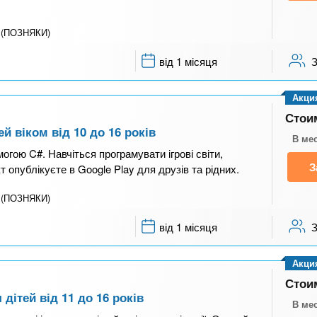
й (ПОЗНЯКИ)
від 1 місяця
Акци
Стои
й віком від 10 до 16 років
В ме
огою C#. Навчіться програмувати ігрові світи,
З
т опублікуєте в Google Play для друзів та рідних.
й (ПОЗНЯКИ)
від 1 місяця
Акци
Стои
дітей від 11 до 16 років
В ме