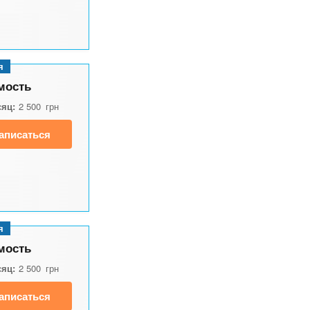
я
мость
сяц:
2 500
грн
аписаться
я
мость
сяц:
2 500
грн
аписаться