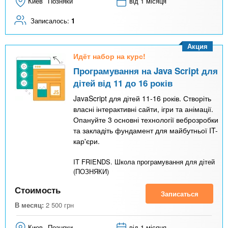
Киев
Позняки
від 1 місяця
Записалось:
1
Акция
Идёт набор на курс!
Програмування на Java Script для
дітей від 11 до 16 років
JavaScript для дітей 11-16 років. Створіть
власні інтерактивні сайти, ігри та анімації.
Опануйте 3 основні технології веброзробки
та закладіть фундамент для майбутньої IT-
кар'єри.
IT FRIENDS. Школа програмування для дітей
(ПОЗНЯКИ)
Стоимость
Записаться
В месяц:
2 500
грн
Киев
Позняки
від 1 місяця