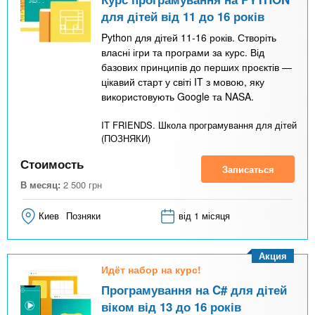
для дітей від 11 до 16 років
Python для дітей 11-16 років. Створіть
власні ігри та програми за курс. Від
базових принципів до перших проєктів —
цікавий старт у світі IT з мовою, яку
використовують Google та NASA.
IT FRIENDS. Школа програмування для дітей
(ПОЗНЯКИ)
Стоимость
Записаться
В месяц:
2 500
грн
Киев
Позняки
від 1 місяця
Акция
Идёт набор на курс!
Програмування на C# для дітей
віком від 13 до 16 років