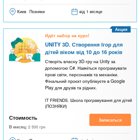
Киев
Позняки
від 1 місяця
Акция
Идёт набор на курс!
UNITY 3D. Створення Ігор для
дітей віком від 10 до 16 років
Створіть власну 3D-гру на Unity за
допомогою C#. Навчіться програмувати
ігрові світи, персонажів та механіки.
Фінальний проєкт опублікуєте в Google
Play для друзів та рідних.
IT FRIENDS. Школа програмування для дітей
(ПОЗНЯКИ)
Стоимость
Записаться
В месяц:
2 500
грн