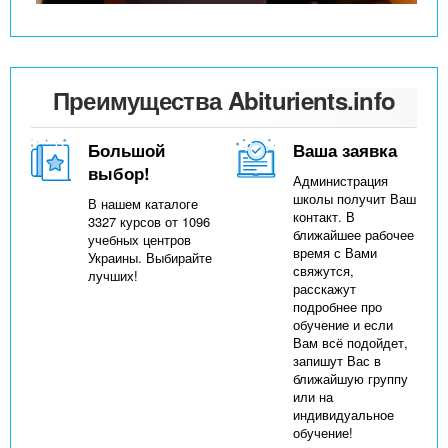
Преимущества Abiturients.info
Большой
Ваша заявка
выбор!
Администрация
школы получит Ваш
В нашем каталоге
контакт. В
3327 курсов от 1096
ближайшее рабочее
учебных центров
время с Вами
Украины. Выбирайте
свяжутся,
лучших!
расскажут
подробнее про
обучение и если
Вам всё подойдет,
запишут Вас в
ближайшую группу
или на
индивидуальное
обучение!