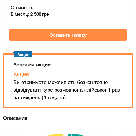
n
MBA
р
х
Стоимость:
ж
з
t
а
В месяц:
2 500
грн
Онлайн курсы
н
а
и
в
s
ю
Оставить заявку
е
За рубежом
.
д
е
i
н
Условия акции
и
Акция
n
й
Ви отримуєте можливість безкоштовно
відвідувати курс розмовної англійської 1 раз
f
на тиждень (1 година).
o
Описание