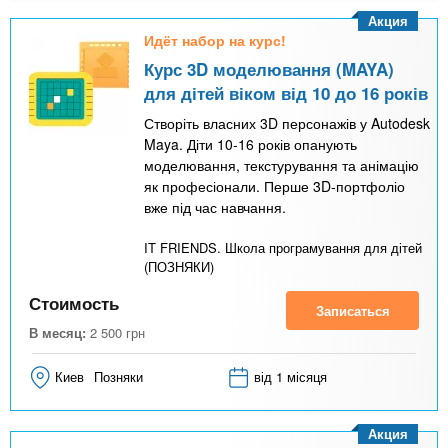
Акция
Идёт набор на курс!
Курс 3D моделювання (MAYA)
для дітей віком від 10 до 16 років
Створіть власних 3D персонажів у Autodesk
Maya. Діти 10-16 років опанують
моделювання, текстурування та анімацію
як професіонали. Перше 3D-портфоліо
вже під час навчання.
IT FRIENDS. Школа програмування для дітей
(ПОЗНЯКИ)
Стоимость
Записаться
В месяц:
2 500
грн
Киев
Позняки
від 1 місяця
Акция