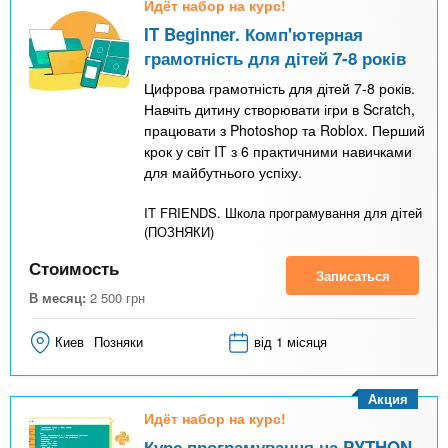
Идёт набор на курс!
IT Beginner. Комп'ютерная
грамотність для дітей 7-8 років
Цифрова грамотність для дітей 7-8 років.
Навчіть дитину створювати ігри в Scratch,
працювати з Photoshop та Roblox. Перший
крок у світ IT з 6 практичними навичками
для майбутнього успіху.
IT FRIENDS. Школа програмування для дітей
(ПОЗНЯКИ)
Стоимость
Записаться
В месяц:
2 500
грн
Киев
Позняки
від 1 місяця
Акция
Идёт набор на курс!
Курс програмування на PYTHON