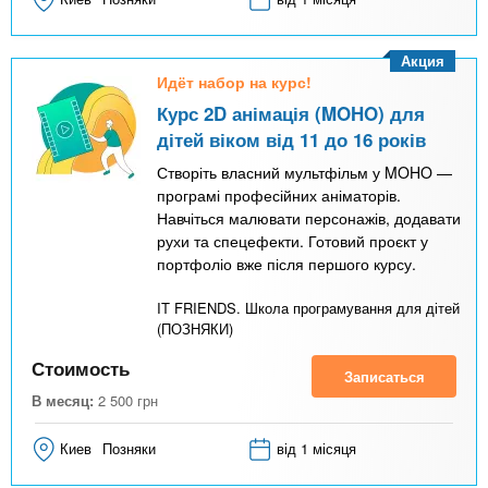
Акция
Идёт набор на курс!
Курс 2D анімація (MOHO) для
дітей віком від 11 до 16 років
Створіть власний мультфільм у MOHO —
програмі професійних аніматорів.
Навчіться малювати персонажів, додавати
рухи та спецефекти. Готовий проєкт у
портфоліо вже після першого курсу.
IT FRIENDS. Школа програмування для дітей
(ПОЗНЯКИ)
Стоимость
Записаться
В месяц:
2 500
грн
Киев
Позняки
від 1 місяця