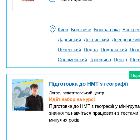
Киев
Бортничи
Борщаговка
Воскрес
Дарницкий
Деснянский
Днепровский
Печерский
Подол
Подольский
Позн
Соломенский
Троещина
Центр
Шевч
Пер
Пер
Підготовка до НМТ з географії
Логос, репетиторський центр
Идёт набор на курс!
Підготовка до НМТ з географії у міні-груп
знання та навчіться працювати з тестами 
минулих років.