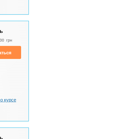
ь
900
грн
аться
о курсе
ь