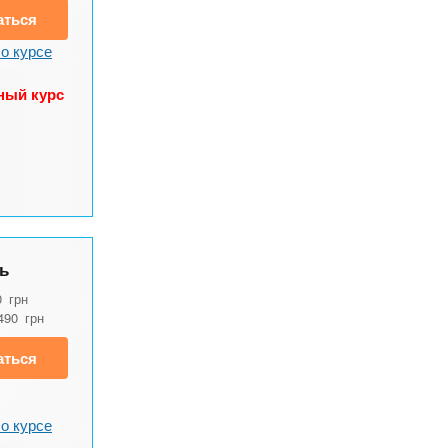
аться
о курсе
ный курс
ь
0
грн
490
грн
аться
о курсе