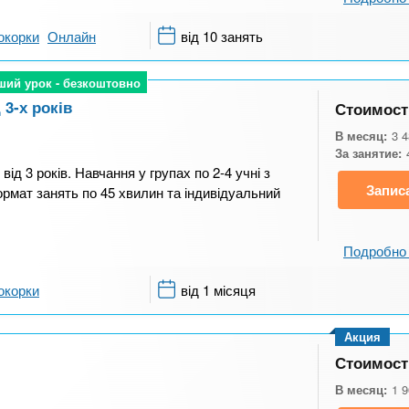
окорки
Онлайн
від 10 занять
ший урок - безкоштовно
ший урок - безкоштовно
 3-х років
Стоимост
В месяц:
3 
За занятие:
ід 3 років. Навчання у групах по 2-4 учні з
Запис
ормат занять по 45 хвилин та індивідуальний
Подробно 
окорки
від 1 місяця
Акция
Стоимост
В месяц:
1 