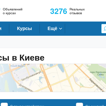
7
3276
Объявлений
Реальных
о курсах
отзывов
и
Курсы
Ещё
сы в Киеве