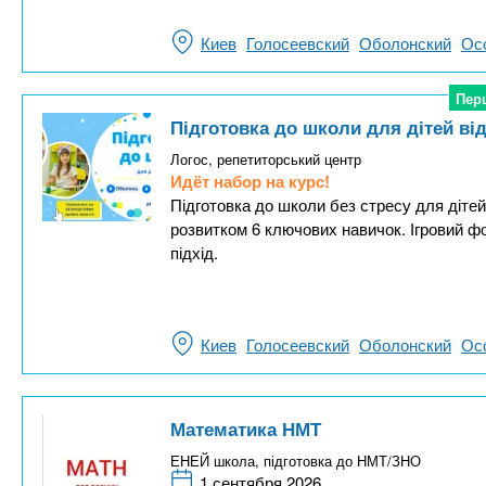
Киев
Голосеевский
Оболонский
Ос
Пер
Пер
Підготовка до школи для дітей від
Логос, репетиторський центр
Идёт набор на курс!
Підготовка до школи без стресу для дітей в
розвитком 6 ключових навичок. Ігровий ф
підхід.
Киев
Голосеевский
Оболонский
Ос
Математика НМТ
ЕНЕЙ школа, підготовка до НМТ/ЗНО
1 сентября 2026