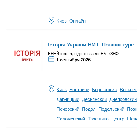
Киев
Онлайн
Історія України НМТ. Повний курс
ЕНЕЙ школа, підготовка до НМТ/ЗНО
1 сентября 2026
Киев
Бортничи
Борщаговка
Воскрес
Дарницкий
Деснянский
Днепровский
Печерский
Подол
Подольский
Позн
Соломенский
Троещина
Центр
Шевч