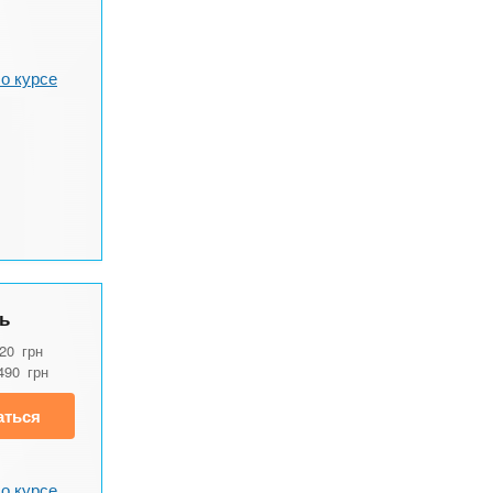
о курсе
ь
920
грн
490
грн
аться
о курсе