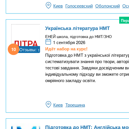
Киев
Голосеевский
Оболонский
Ос
Пер
Пер
Українська література НМТ
ЕНЕЙ школа, підготовка до НМТ/ЗНО
1 сентября 2026
Идёт набор на курс!
10
Отзывы:
1
Підготовка до НМТ з української літерату
систематизувати знання про твори, авторі
тестові завдання. Завдяки досвідченим ви
індивідуальному підходу ви зможете отри
омріяного закладу освіти.
Киев
Троещина
Підготовка до НМТ: Англійська мо