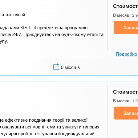
Стоимост
 та технологій
В месяц:
2 
ладачами КІБіТ. 4 предмети за програмою
Запис
исів 24/7. Приєднуйтесь на будь-якому етапі та
упу.
Подробно 
5 місяців
Стоимост
В месяц:
1 
Запис
це ефективне поєднання теорії та великої
 опанувати всі мовні теми та уникнути типових
регулярні пробні тестування й індивідуальний