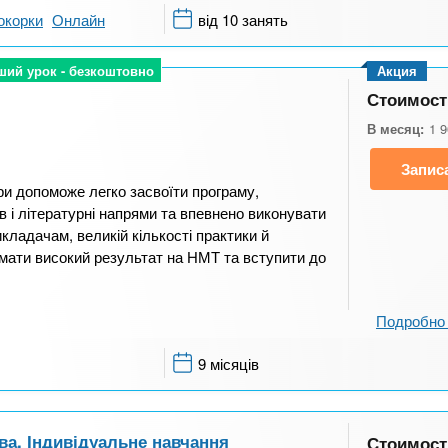
окорки
Онлайн
від 10 занять
ший урок - безкоштовно
ший урок - безкоштовно
Акция
Стоимост
В месяц:
1 
Запис
ри допоможе легко засвоїти програму,
в і літературні напрями та впевнено виконувати
кладачам, великій кількості практики й
мати високий результат на НМТ та вступити до
Подробно 
9 місяців
ва. Індивідуальне навчання
Стоимост