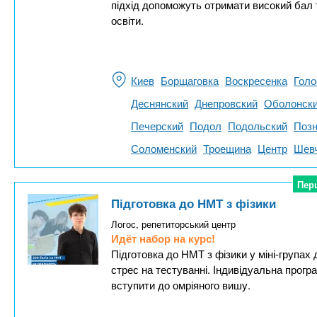
підхід допоможуть отримати високий бал 
освіти.
Киев
Борщаговка
Воскресенка
Голо
Деснянский
Днепровский
Оболонск
Печерский
Подол
Подольский
Позн
Соломенский
Троещина
Центр
Шевч
Пер
Пер
Підготовка до НМТ з фізики
Логос, репетиторський центр
Идёт набор на курс!
Підготовка до НМТ з фізики у міні-групах
стрес на тестуванні. Індивідуальна прог
вступити до омріяного вишу.