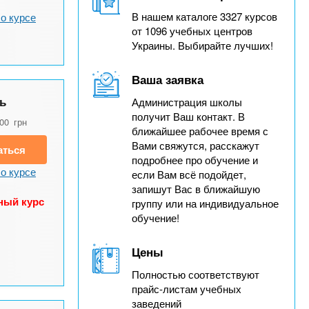
В нашем каталоге 3327 курсов
о курсе
от 1096 учебных центров
Украины. Выбирайте лучших!
Ваша заявка
ь
Администрация школы
получит Ваш контакт. В
900
грн
ближайшее рабочее время с
Вами свяжутся, расскажут
аться
подробнее про обучение и
о курсе
если Вам всё подойдет,
запишут Вас в ближайшую
ный курс
группу или на индивидуальное
обучение!
Цены
Полностью соответствуют
прайс-листам учебных
заведений