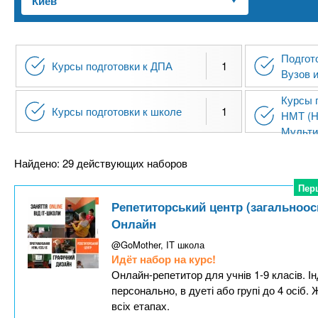
n
е
х
р
з
t
ж
а
а
Подгот
н
в
Курсы подготовки к ДПА
1
s
Вузов 
и
е
ю
Курсы 
д
.
Курсы подготовки к школе
1
НМТ (Н
е
Мульти
н
i
Найдено: 29 действующих наборов
и
й
n
Пер
Пер
Репетиторський центр (загальноос
Онлайн
f
@GoMother, IT школа
Идёт набор на курс!
o
Онлайн-репетитор для учнів 1-9 класів. І
персонально, в дуеті або групі до 4 осіб.
всіх етапах.