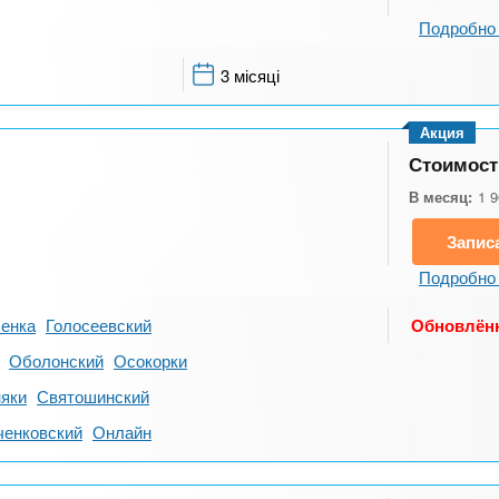
Подробно 
3 місяці
Акция
Стоимост
В месяц:
1 
Запис
Подробно 
енка
Голосеевский
Обновлён
Оболонский
Осокорки
яки
Святошинский
енковский
Онлайн