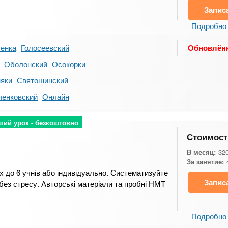
Запис
Подробно 
енка
Голосеевский
Обновлён
Оболонский
Осокорки
яки
Святошинский
енковский
Онлайн
ший урок - безкоштовно
ший урок - безкоштовно
Стоимост
В месяц:
32
За занятие:
ах до 6 учнів або індивідуально. Систематизуйте
Запис
без стресу. Авторські матеріали та пробні НМТ
Подробно 