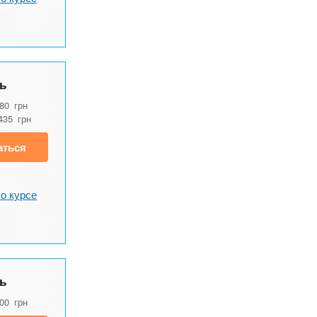
ь
480
грн
435
грн
аться
о курсе
ь
900
грн