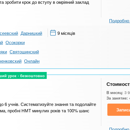
та зробити крок до вступу в омріяний заклад
Подробно 
сеевский
Дарницкий
9 місяців
ий
Осокорки
яки
Святошинский
енковский
Онлайн
ший урок - безкоштовно
ший урок - безкоштовно
Стоимост
В месяц:
3 
За занятие:
 до 6 учнів. Систематизуйте знання та подолайте
Запис
рама, пробні НМТ минулих років та 100% шанс
Подробно 