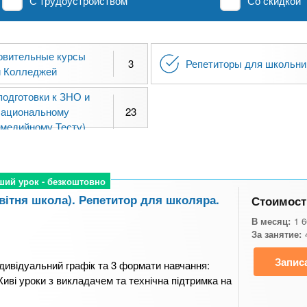
С трудоустройством
Со скидкой
овительные курсы
3
Репетиторы для школьни
и Колледжей
подготовки к ЗНО и
ациональному
23
медийному Тесту)
ший урок - безкоштовно
ший урок - безкоштовно
вітня школа). Репетитор для школяра.
Стоимост
В месяц:
1 
За занятие:
Запис
ндивідуальний графік та 3 формати навчання:
 Живі уроки з викладачем та технічна підтримка на