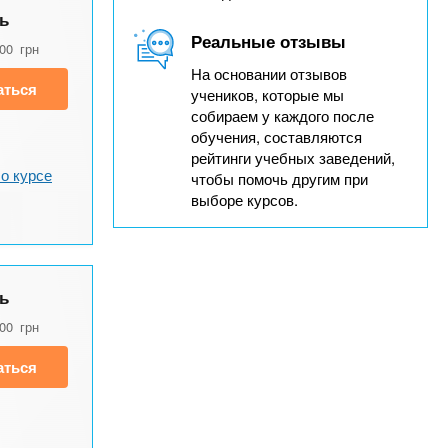
ь
Реальные отзывы
900
грн
На основании отзывов
аться
учеников, которые мы
собираем у каждого после
обучения, составляются
рейтинги учебных заведений,
о курсе
чтобы помочь другим при
выборе курсов.
ь
900
грн
аться