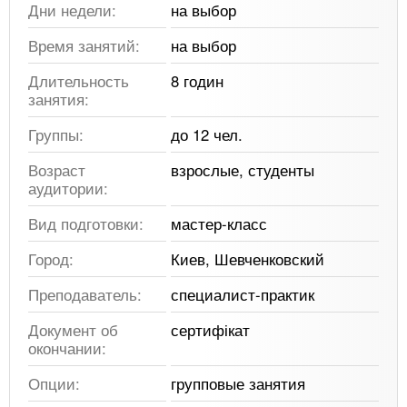
Дни недели:
на выбор
Время занятий:
на выбор
Длительность
8 годин
занятия:
Группы:
до 12 чел.
Возраст
взрослые, студенты
аудитории:
Вид подготовки:
мастер-класс
Город:
Киев, Шевченковский
Преподаватель:
специалист-практик
Документ об
сертифікат
окончании:
Опции:
групповые занятия