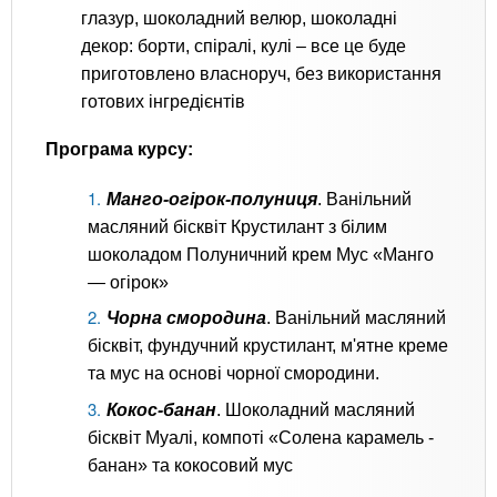
глазур, шоколадний велюр, шоколадні
декор: борти, спіралі, кулі – все це буде
приготовлено власноруч, без використання
готових інгредієнтів
Програма курсу:
Манго-огірок-полуниця
. Ванільний
масляний бісквіт Крустилант з білим
шоколадом Полуничний крем Мус «Манго
— огірок»
Чорна смородина
. Ванільний масляний
бісквіт, фундучний крустилант, м'ятне креме
та мус на основі чорної смородини.
Кокос-банан
. Шоколадний масляний
бісквіт Муалі, компоті «Солена карамель -
банан» та кокосовий мус