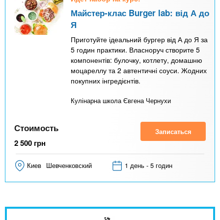
Майстер-клас Burger lab: від А до
Я
Приготуйте ідеальний бургер від А до Я за
5 годин практики. Власноруч створите 5
компонентів: булочку, котлету, домашню
моцареллу та 2 автентичні соуси. Жодних
покупних інгредієнтів.
Кулінарна школа Євгена Чернухи
Стоимость
Записаться
2 500
грн
Киев
Шевченковский
1 день - 5 годин