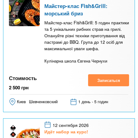
Майстер-клас Fish&Grill:
морський бриз
Майстер-клас Fish&Grill: 5 годин практики
та 5 унікальних рибних страв на грилі.
Опануйте різні техніки приготування від
пастрамі до BBQ. Група до 12 осіб для
максимальної уваги шефа.
Кулінарна школа Євгена Чернухи
Стоимость
Записаться
2 500
грн
Киев
Шевченковский
1 день - 5 годин
12 сентября 2026
Идёт набор на курс!