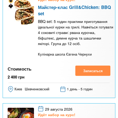
Майстер-клас Grill&Chicken: BBQ
set
BBQ set: 5 годин практики приготування
ідеальної курки на грилі. Навчіться готувати
4 соковиті страви: рвана курочка,
біфштекс, димне курча та шашлички
якіторі. Група до 12 осіб.
Кулінарна школа Євгена Чернухи
Стоимость
Записаться
2 400
грн
Киев
Шевченковский
1 день - 5 годин
29 августа 2026
Идёт набор на курс!