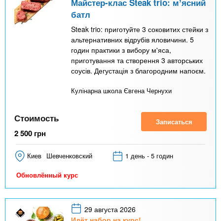
Майстер-клас Steak trio: мʼясний
батл
Steak trio: приготуйте 3 соковитих стейки з
альтернативних відрубів яловичини. 5
годин практики з вибору м'яса,
приготування та створення 3 авторських
соусів. Дегустація з благородним напоєм.
Кулінарна школа Євгена Чернухи
Стоимость
Записаться
2 500
грн
Киев
Шевченковский
1 день - 5 годин
Обновлённый курс
29 августа 2026
Идёт набор на курс!