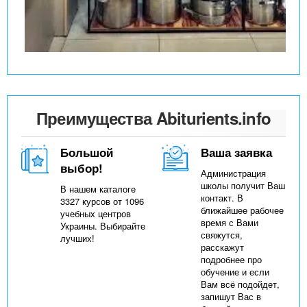
Преимущества Abiturients.info
Большой
Ваша заявка
выбор!
Администрация
школы получит Ваш
В нашем каталоге
контакт. В
3327 курсов от 1096
ближайшее рабочее
учебных центров
время с Вами
Украины. Выбирайте
свяжутся,
лучших!
расскажут
подробнее про
обучение и если
Вам всё подойдет,
запишут Вас в