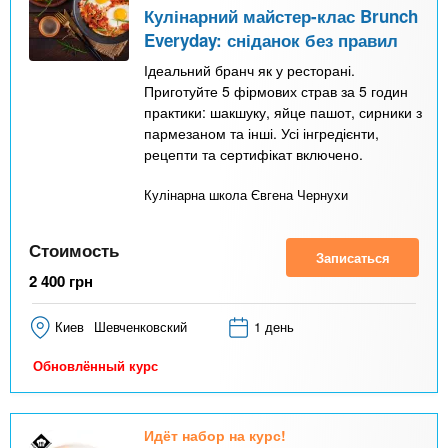
Кулінарний майстер-клас Brunch
Everyday: сніданок без правил
Ідеальний бранч як у ресторані.
Приготуйте 5 фірмових страв за 5 годин
практики: шакшуку, яйце пашот, сирники з
пармезаном та інші. Усі інгредієнти,
рецепти та сертифікат включено.
Кулінарна школа Євгена Чернухи
Стоимость
Записаться
2 400
грн
Киев
Шевченковский
1 день
Обновлённый курс
Идёт набор на курс!