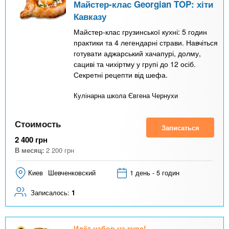
Майстер-клас Georgian TOP: хіти
Кавказу
Майстер-клас грузинської кухні: 5 годин
практики та 4 легендарні страви. Навчіться
готувати аджарський хачапурі, долму,
сациві та чихіртму у групі до 12 осіб.
Секретні рецепти від шефа.
Кулінарна школа Євгена Чернухи
Стоимость
Записаться
2 400
грн
В месяц:
2 200
грн
Киев
Шевченковский
1 день - 5 годин
Записалось:
1
Идёт набор на курс!