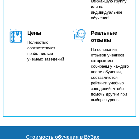
ближайшую группу
или на
индивидуальное
обучение!
Цены
Реальные
отзывы
Полностью
соответствуют
На основании
прайс-листам
отзывов учеников,
учебных заведений
которые мы
собираем у каждого
после обучения,
составляются
рейтинги учебных
заведений, чтобы
помочь другим при
выборе курсов.
Стоимость обучения в ВУЗах