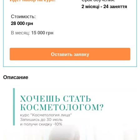
n
MBA
р
х
2 місяці - 24 заняття
ж
з
t
а
Стоимость:
Онлайн курсы
н
а
28 000
грн
и
в
s
В месяц:
15 000
грн
ю
е
За рубежом
.
д
Оставить заявку
е
i
н
и
Описание
n
й
f
o