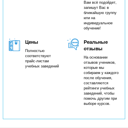
Вам всё подойдет,
запишут Вас в
ближайшую группу
или на
индивидуальное
обучение!
Цены
Реальные
отзывы
Полностью
соответствуют
На основании
прайс-листам
отзывов учеников,
учебных заведений
которые мы
собираем у каждого
после обучения,
составляются
рейтинги учебных
заведений, чтобы
помочь другим при
выборе курсов.