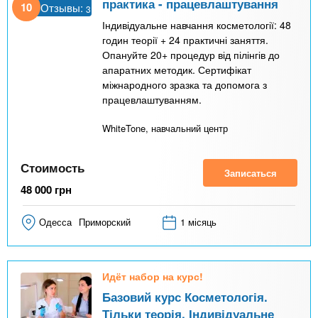
практика - працевлаштування
10
Отзывы:
3
Індивідуальне навчання косметології: 48
годин теорії + 24 практичні заняття.
Опануйте 20+ процедур від пілінгів до
апаратних методик. Сертифікат
міжнародного зразка та допомога з
працевлаштуванням.
WhiteTone, навчальний центр
Стоимость
Записаться
48 000
грн
Одесса
Приморский
1 місяць
Идёт набор на курс!
Базовий курс Косметологія.
Тільки теорія. Індивідуальне