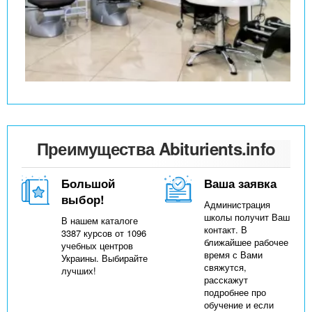
Преимущества Abiturients.info
Большой
Ваша заявка
выбор!
Администрация
школы получит Ваш
В нашем каталоге
контакт. В
3387 курсов от 1096
ближайшее рабочее
учебных центров
время с Вами
Украины. Выбирайте
свяжутся,
лучших!
расскажут
подробнее про
обучение и если