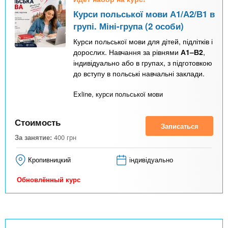
Курси польської мови А1/А2/В1 в
групі. Міні-група (2 особи)
Курси польської мови для дітей, підлітків і
дорослих. Навчання за рівнями
А1–В2
,
індивідуально або в групах, з підготовкою
до вступу в польські навчальні заклади.
Exline, курси польської мови
Стоимость
Записаться
За занятие:
400
грн
Кропивницкий
індивідуально
Обновлённый курс