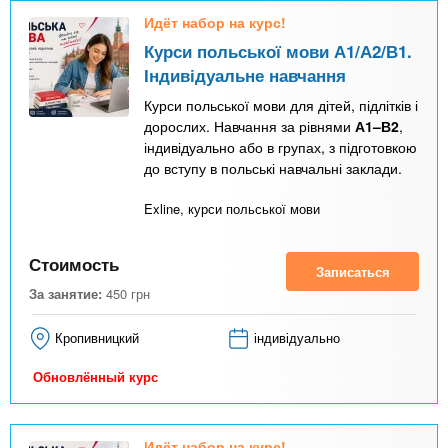
n
MBA
р
х
Идёт набор на курс!
ж
з
t
а
Курси польської мови А1/А2/В1.
Онлайн курсы
н
а
Індивідуальне навчання
и
в
s
Курси польської мови для дітей, підлітків і
ю
е
За рубежом
дорослих. Навчання за рівнями
А1–В2
,
індивідуально або в групах, з підготовкою
.
д
до вступу в польські навчальні заклади.
е
i
н
Exline, курси польської мови
и
n
Стоимость
й
Записаться
За занятие:
450
грн
f
Кропивницкий
індивідуально
o
Обновлённый курс
Идёт набор на курс!