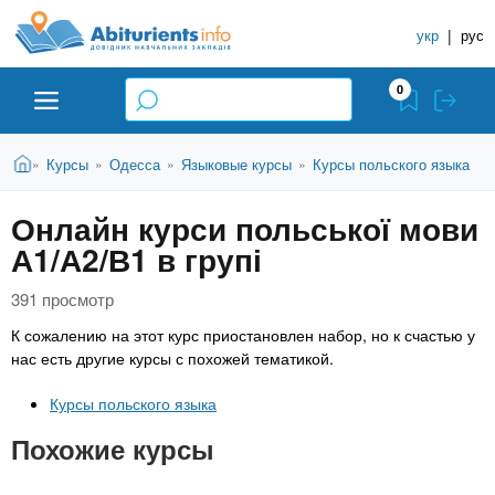
A
П
С
е
укр
|
рус
п
b
р
р
е
0
й
а
i
т
в
и
В
Абитуриенту
Главная
Курсы
Одесса
Языковые курсы
Курсы польского языка
»
»
»
»
о
к
t
ы
о
ч
з
Онлайн курси польської мови
с
Вузы
д
н
u
н
А1/А2/В1 в групі
е
и
о
с
в
к
Колледжи
r
ь
391 просмотр
н
У
К сожалению на этот курс приостановлен набор, но к счастью у
о
ч
i
нас есть другие курсы с похожей тематикой.
м
Курсы
у
е
Курсы польского языка
с
б
e
о
Частные школы
Похожие курсы
н
д
е
ы