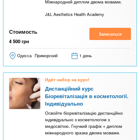
Міжнародний диплом двома мовами.
J&L Aesthetics Health Academy
Стоимость
Записаться
4 500
грн
Одесса
Приморский
1 день
Идёт набор на курс!
Дистанційний курс
Біоревіталізація в косметології.
Індивідуально
Освойте біоревіталізацію дистанційно
індивідуально з косметологом з
медосвітою. Гнучкий графік + диплом
міжнародного зразка двома мовами.