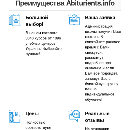
Преимущества Abiturients.info
Большой
Ваша заявка
выбор!
Администрация
школы получит Ваш
В нашем каталоге
контакт. В
3340 курсов от 1096
ближайшее рабочее
учебных центров
время с Вами
Украины. Выбирайте
свяжутся,
лучших!
расскажут
подробнее про
обучение и если
Вам всё подойдет,
запишут Вас в
ближайшую группу
или на
индивидуальное
обучение!
Цены
Реальные
отзывы
Полностью
соответствуют
На основании