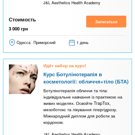
J&L Aesthetics Health Academy
Стоимость
Записаться
3 000
грн
Одесса
Приморский
1 день
Идёт набор на курс!
Курс Ботулінотерапія в
косметології: обличчя+тіло (БТА)
Ботулінотерапія обличчя та тіла:
індивідуальне навчання із практикою на
живих моделях. Освойте TrapTox,
мезоботокс та лікування гіпергідрозу.
Міжнародний диплом для роботи за
кордоном.
J&L Aesthetics Health Academy