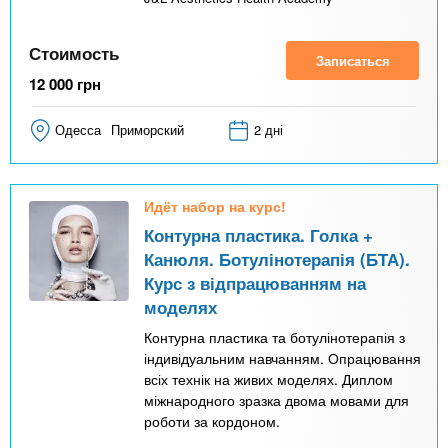
Стоимость
Записаться
12 000
грн
Одесса
Приморский
2 дні
Идёт набор на курс!
Контурна пластика. Голка +
Канюля. Ботулінотерапія (БТА).
Курс з відпрацюванням на
моделях
Контурна пластика та ботулінотерапія з
індивідуальним навчанням. Опрацювання
всіх технік на живих моделях. Диплом
міжнародного зразка двома мовами для
роботи за кордоном.