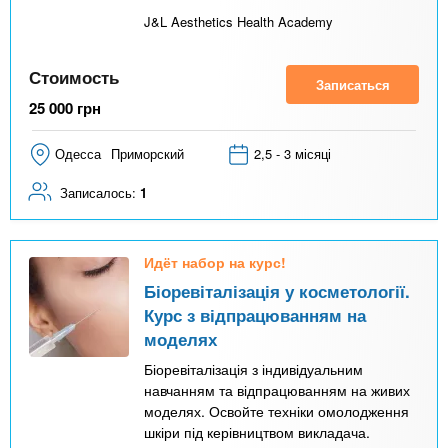
J&L Aesthetics Health Academy
Стоимость
Записаться
25 000
грн
Одесса
Приморский
2,5 - 3 місяці
Записалось:
1
Идёт набор на курс!
Біоревіталізація у косметології.
Курс з відпрацюванням на
моделях
Біоревіталізація з індивідуальним
навчанням та відпрацюванням на живих
моделях. Освойте техніки омолодження
шкіри під керівництвом викладача.