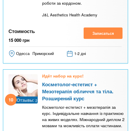
роботи за кордоном.
J&L Aesthetics Health Academy
Стоимость
Записаться
15 000
грн
Одесса
Приморский
1-2 дні
Идёт набор на курс!
Косметолог-естетист +
Мезотерапія обличчя та тіла.
Розширений курс
10
Отзывы:
2
Косметолог-естетист + мезотерапія за
курс. Індивідуальне навчання із практикою
на живих моделях. Міжнародний диплом 2
мовами та можливість оплати частинами.