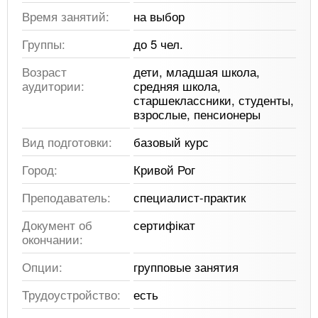
Время занятий:
на выбор
Группы:
до 5 чел.
Возраст
дети, младшая школа,
аудитории:
средняя школа,
старшеклассники, студенты,
взрослые, пенсионеры
Вид подготовки:
базовый курс
Город:
Кривой Рог
Преподаватель:
специалист-практик
Документ об
сертифікат
окончании:
Опции:
групповые занятия
Трудоустройство:
есть