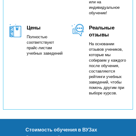
или на
индивидуальное
обучение!
Цены
Реальные
отзывы
Полностью
соответствуют
На основании
прайс-листам
отзывов учеников,
учебных заведений
которые мы
собираем у каждого
после обучения,
составляются
рейтинги учебных
заведений, чтобы
помочь другим при
выборе курсов.
Стоимость обучения в ВУЗах