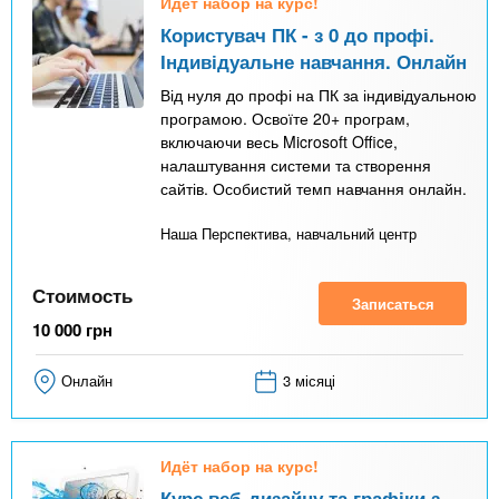
Идёт набор на курс!
Користувач ПК - з 0 до профі.
Індивідуальне навчання. Онлайн
Від нуля до профі на ПК за індивідуальною
програмою. Освоїте 20+ програм,
включаючи весь Microsoft Office,
налаштування системи та створення
сайтів. Особистий темп навчання онлайн.
Наша Перспектива, навчальний центр
Стоимость
Записаться
10 000
грн
Онлайн
3 місяці
Идёт набор на курс!
Курс веб-дизайну та графіки з