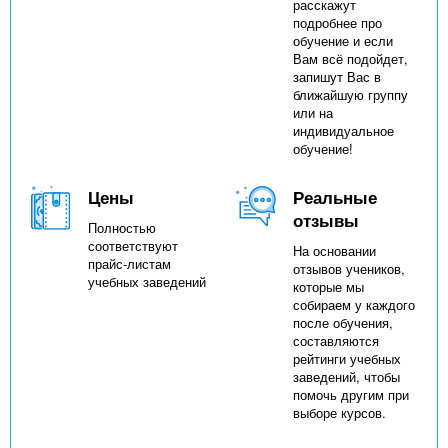
расскажут
подробнее про
обучение и если
Вам всё подойдет,
запишут Вас в
ближайшую группу
или на
индивидуальное
обучение!
Цены
Реальные
отзывы
Полностью
соответствуют
На основании
прайс-листам
отзывов учеников,
учебных заведений
которые мы
собираем у каждого
после обучения,
составляются
рейтинги учебных
заведений, чтобы
помочь другим при
выборе курсов.