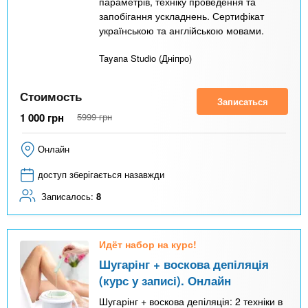
параметрів, техніку проведення та
запобігання ускладнень. Сертифікат
українською та англійською мовами.
Tayana Studio (Дніпро)
Стоимость
Записаться
1 000
грн
5999
грн
Онлайн
доступ зберігається назавжди
Записалось:
8
Идёт набор на курс!
Шугарінг + воскова депіляція
(курс у записі). Онлайн
Шугарінг + воскова депіляція: 2 техніки в