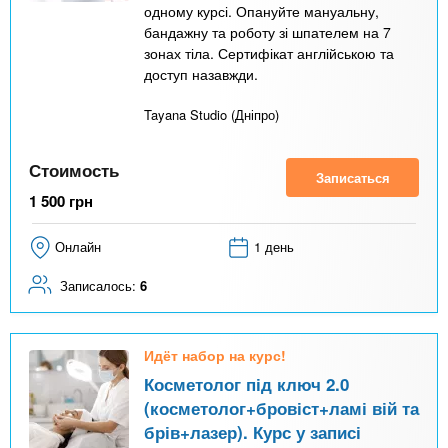
одному курсі. Опануйте мануальну,
бандажну та роботу зі шпателем на 7
зонах тіла. Сертифікат англійською та
доступ назавжди.
Tayana Studio (Дніпро)
Стоимость
Записаться
1 500
грн
Онлайн
1 день
Записалось:
6
Идёт набор на курс!
Косметолог під ключ 2.0
(косметолог+бровіст+ламі вій та
брів+лазер). Курс у записі