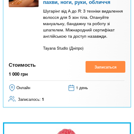
пахви, ноги, руки, обличчя
Шугарінг від А до Я: 3 техніки видалення
волосся для 5 зон тіла. Опануйте
мануальну, бандажну та роботу зі
шпателем. Міжнародний сертифікат
англійською та доступ назавжди.
Tayana Studio (Дніпро)
Стоимость
Записаться
1 000
грн
Онлайн
1 день
Записалось:
1