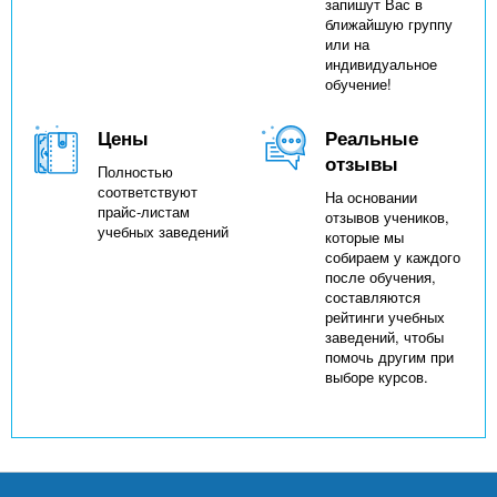
запишут Вас в
ближайшую группу
или на
индивидуальное
обучение!
Цены
Реальные
отзывы
Полностью
соответствуют
На основании
прайс-листам
отзывов учеников,
учебных заведений
которые мы
собираем у каждого
после обучения,
составляются
рейтинги учебных
заведений, чтобы
помочь другим при
выборе курсов.