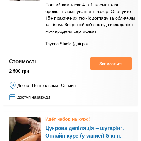
Повний комплекс 4-в-1: косметолог +
бровіст + ламінування + лазер. Опануйте
15+ практичних технік догляду за обличчям
та тілом. Зворотній зв'язок від викладачів +
міжнародний сертифікат.
Tayana Studio (Дніпро)
Стоимость
Записаться
2 500
грн
Днепр
Центральный
Онлайн
доступ назавжди
Идёт набор на курс!
Цукрова депіляція – шугарінг.
Онлайн курс (у записі) бікіні,