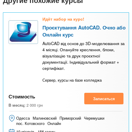
n
MBA
р
х
ж
з
t
а
Онлайн курсы
Идёт набор на курс!
н
а
и
Проєктування AutoCAD. Очно або
в
s
ю
Онлайн курс
е
За рубежом
AutoCAD від основ до 3D-моделювання за
.
д
4 місяці. Опануйте креслення, блоки,
е
візуалізацію та друк проєктної
i
н
документації. Індивідуальний формат +
сертифікат.
и
n
й
Сервер, курсы на базе колледжа
f
Стоимость
Записаться
В месяц:
2 000
грн
o
Одесса
Малиновский
Приморский
Черемушки
пос. Котовского
Онлайн
10 місяців - 156 годин