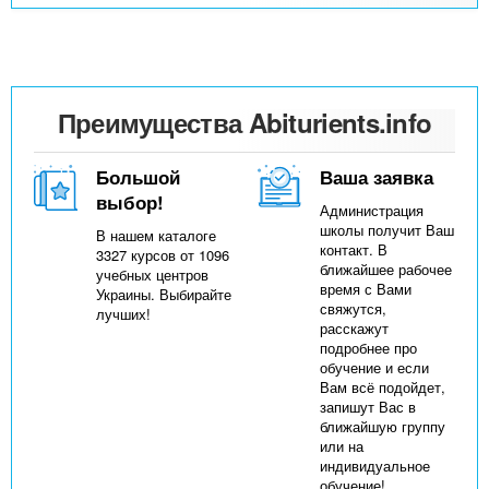
Преимущества Abiturients.info
Большой
Ваша заявка
выбор!
Администрация
школы получит Ваш
В нашем каталоге
контакт. В
3327 курсов от 1096
ближайшее рабочее
учебных центров
время с Вами
Украины. Выбирайте
свяжутся,
лучших!
расскажут
подробнее про
обучение и если
Вам всё подойдет,
запишут Вас в
ближайшую группу
или на
индивидуальное
обучение!