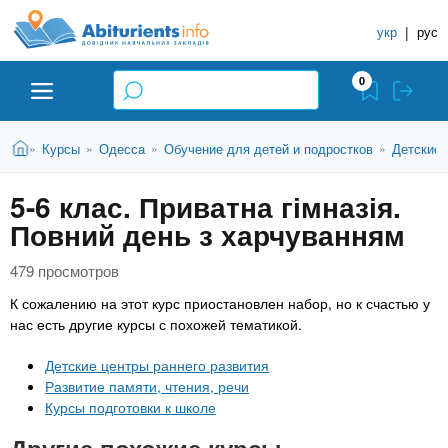
A
П
С
е
укр
|
рус
п
b
р
р
е
0
й
а
i
т
в
и
В
Абитуриенту
Главная
Курсы
Одесса
Обучение для детей и подростков
Детские 
»
»
»
»
о
к
t
ы
о
ч
з
5-6 клас. Приватна гімназія.
с
Вузы
д
н
u
н
Повний день з харчуванням
е
и
о
с
в
к
Колледжи
r
ь
479 просмотров
н
У
К сожалению на этот курс приостановлен набор, но к счастью у
о
ч
i
нас есть другие курсы с похожей тематикой.
м
Курсы
у
е
Детские центры раннего развития
с
б
e
Развитие памяти, чтения, речи
о
Частные школы
н
Курсы подготовки к школе
д
е
ы
Другие похожие курсы