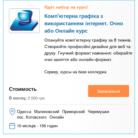
Идёт набор на курс!
Комп'ютерна графіка з
використанням інтернет. Очно
або Онлайн курс
Опануйте комп'ютерну графіку за 8 тижнів.
Створюйте професійні дизайни для веб та
друку. Гнучкий формат навчання: обирайте
очні заняття або онлайн-формат.
Сервер, курсы на базе колледжа
Стоимость
Записаться
В месяц:
2 000
грн
Одесса
Малиновский
Приморский
Черемушки
пос. Котовского
Онлайн
10 місяців - 156 годин