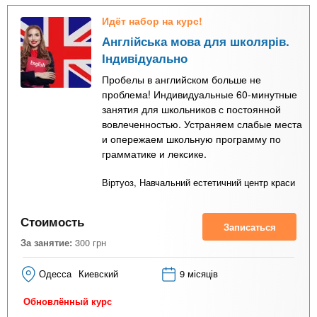
Идёт набор на курс!
Англійська мова для школярів.
Індивідуально
Пробелы в английском больше не
проблема! Индивидуальные 60-минутные
занятия для школьников с постоянной
вовлеченностью. Устраняем слабые места
и опережаем школьную программу по
грамматике и лексике.
Віртуоз, Навчальний естетичний центр краси
Стоимость
Записаться
За занятие:
300
грн
Одесса
Киевский
9 місяців
Обновлённый курс