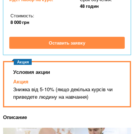
n
MBA
р
х
48 годин
ж
з
t
а
Стоимость:
Онлайн курсы
н
а
8 000
грн
и
в
s
ю
е
За рубежом
Оставить заявку
.
д
е
i
н
и
Условия акции
n
й
Акция
Знижка від 5-10% (якщо декілька курсів чи
f
приведете людину на навчання)
o
Описание