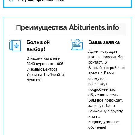
Преимущества Abiturients.info
Большой
Ваша заявка
выбор!
Администрация
школы получит Ваш
В нашем каталоге
контакт. В
3340 курсов от 1096
ближайшее рабочее
учебных центров
время с Вами
Украины. Выбирайте
свяжутся,
лучших!
расскажут
подробнее про
обучение и если
Вам всё подойдет,
запишут Вас в
ближайшую группу
или на
индивидуальное
обучение!