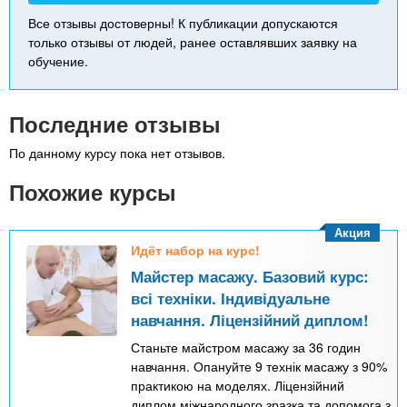
Все отзывы достоверны! К публикации допускаются
только отзывы от людей, ранее оставлявших заявку на
обучение.
Последние отзывы
По данному курсу пока нет отзывов.
Похожие курсы
Акция
Идёт набор на курс!
Майстер масажу. Базовий курс:
всі техніки. Індивідуальне
навчання. Ліцензійний диплом!
Станьте майстром масажу за 36 годин
навчання. Опануйте 9 технік масажу з 90%
практикою на моделях. Ліцензійний
диплом міжнародного зразка та допомога з