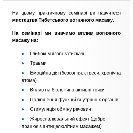
На цьому практичному семінарі ви навчитеся
мистецтва Тибетського вогняного масажу
.
На семінарі ми вивчимо вплив вогняного
масажу на:
Глибокі м'язові затискачі
Травми
Емоційна дія (безсоння, стреси, хронічна
втома)
Вплив на біологічно активні точки
Поліпшення функцій внутрішніх органів
Стимуляція обміну речовин
Жироспалювальний ефект (добре
працює з антицелюлітним масажем)