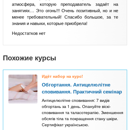
атмосфера, которую преподаватель задаёт на
занятиях… Это огонь!!! Очень позитивный, но и не
менее требовательный! Спасибо большое, за те
знания и навыки, которые приобрела!
Недостатков нет
Похожие курсы
Идёт набор на курс!
Обгортання. Антицелюлітне
сповивання. Практичний семінар
Антицелюлітне сповивання: 7 видів
обгортань за 1 день. Опануйте віскі-
сповивання та таласотерапію. Зменшення
обсягів тіла та покращення стану шкіри.
Сертифікат українською.