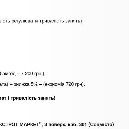
вість регулювати тривалість занять)
 ак/год – 7 200 грн.),
ата) – знижка 5% – (економія 720 грн).
т і тривалість занять!
ОКСТРОТ МАРКЕТ", 3 поверх, каб. 301 (Соцмісто)