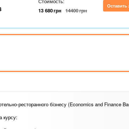
Стоимость:
Оставить 
8
13 680
грн
14400
грн
тельно-ресторанного бізнесу (Economics and Finance Ba
а курсу: