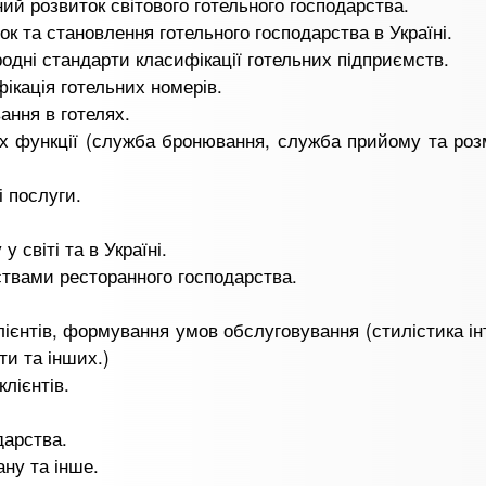
й розвиток світового готельного господарства.
к та становлення готельного господарства в Україні.
дні стандарти класифікації готельних підприємств.
ікація готельних номерів.
ання в готелях.
їх функції (служба бронювання, служба прийому та ро
 послуги.
 світі та в Україні.
ствами ресторанного господарства.
ієнтів, формування умов обслуговування (стилістика інт
ти та інших.)
лієнтів.
дарства.
ну та інше.