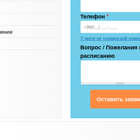
Телефон
*
чение
У меня не украинский номе
Вопрос / Пожелания 
расписанию