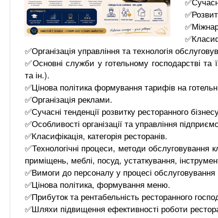
✅Сучасни
✅Розвито
✅Міжнаро
✅Класиф
✅Організація управління та технологія обслуговув
✅Основні служби у готельному господарстві та 
та ін.).
✅Цінова політика формування тарифів на готельні
✅Організація реклами.
✅Сучасні тенденції розвитку ресторанного бізнесу у
✅Особливості організації та управління підприєм
✅Класифікація, категорія ресторанів.
✅Технологічні процеси, методи обслуговування кл
приміщень, меблі, посуд, устаткування, інструмен
✅Вимоги до персоналу у процесі обслуговування к
✅Цінова політика, формування меню.
✅Прибуток та рентабельність ресторанного госпо
✅Шляхи підвищення ефективності роботи рестора