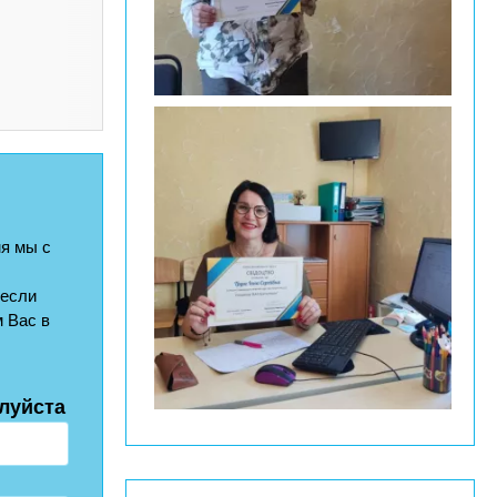
я мы с
 если
 Вас в
луйста