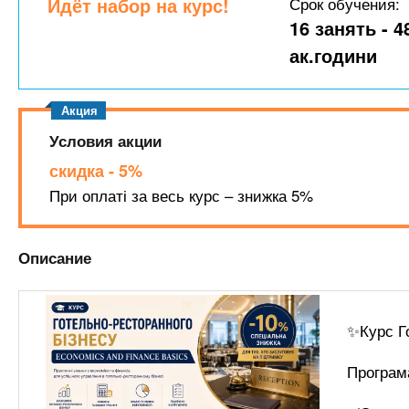
n
Идёт набор на курс!
Срок обучения:
е
х
р
16 занять - 4
з
t
ж
ак.години
а
а
н
в
s
и
е
ю
д
.
Условия акции
е
скидка - 5%
н
i
При оплаті за весь курс – знижка 5%
и
й
n
Описание
f
✨Курс Го
o
Програм