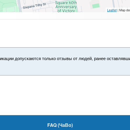
Leaflet
| Map da
икации допускаются только отзывы от людей, ранее оставлявш
FAQ (ЧаВо)