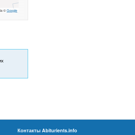
ta ©
Google
их
Контакты Abiturients.info