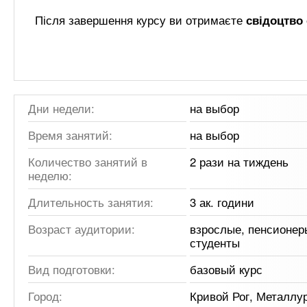
Після завершення курсу ви отримаєте
свідоцтво
Дни недели:
на выбор
Время занятий:
на выбор
Количество занятий в
2 рази на тиждень
неделю:
Длительность занятия:
3 ак. години
Возраст аудитории:
взрослые, пенсионер
студенты
Вид подготовки:
базовый курс
Город:
Кривой Рог, Металлу