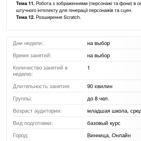
Тема 11.
Робота з зображеннями (персонажі та фони) в он
штучного інтелекту для генерації персонажів та сцен.
Тема 12.
Розширення Scratch.
Дни недели:
на выбор
Время занятий:
на выбор
Количество занятий в
1
неделю:
Длительность занятия:
90 хвилин
Группы:
до 8 чел.
Возраст аудитории:
младшая школа, сре
Вид подготовки:
базовый курс
Город:
Винница, Онлайн