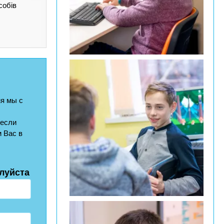
собів
я мы с
 если
 Вас в
луйста