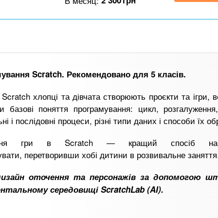
В месяц:
2 300
грн
ування Scratch. Рекомендовано для 5 класів.
 Scratch хлопці та дівчата створюють проєкти та ігри, 
и базові поняття програмування: цикл, розгалуження,
ні і послідовні процеси, різні типи даних і способи їх об
ення гри в Scratch — кращий спосіб нав
увати, перетворивши хобі дитини в розвивальне заняття
дизайн оточення та персонажів за допомогою ш
тальному середовищі ScratchLab (AI).