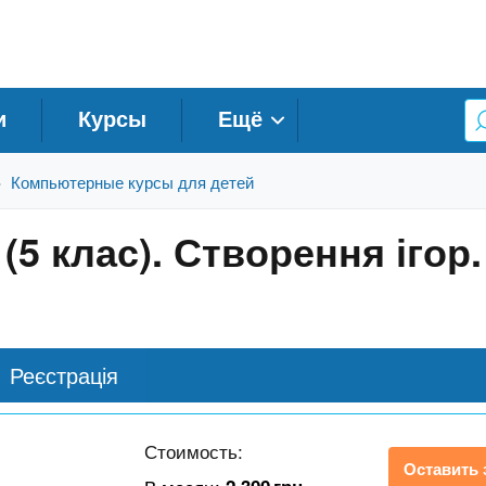
и
Курсы
Ещё
Компьютерные курсы для детей
»
(5 клас). Створення іго
Реєстрація
Стоимость:
Оставить 