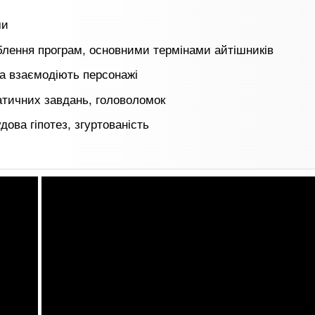
ми
лення програм, основними термінами айтішників
та взаємодіють персонажі
атичних завдань, головоломок
дова гіпотез, згуртованість