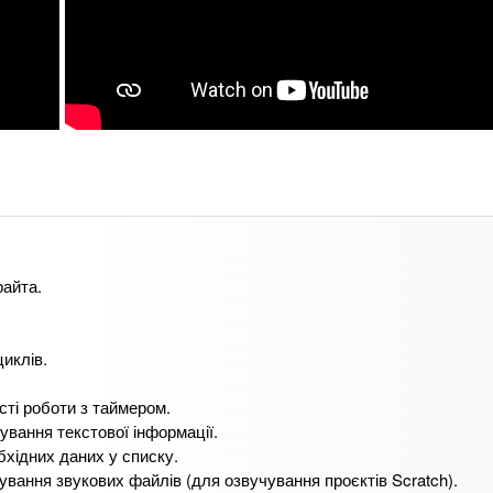
райта.
иклів.
сті роботи з таймером.
вання текстової інформації.
бхідних даних у списку.
вання звукових файлів (для озвучування проєктів Scratch).