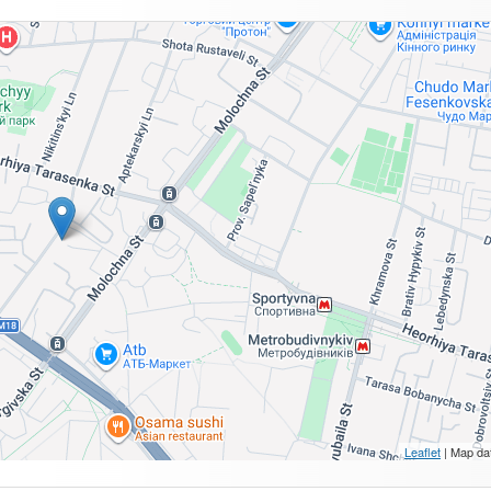
Leaflet
| Map da