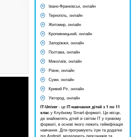
Івано-Франківськ, онлайн
Тернопіль, онлайн
Житомир, онлайн
Кропивницький, онлайн
Запоріжжя, онлайн
Полтава, онлайн
Миколаїв, онлайн
Рівне, онлайн
Суми, онлайн
Кривий Ріг, онлайн
Ужгород, онлайн
IТ-Univer
- це
ІТ-навчання дітей з
1 по 11
клас
у Клубному Smart-форматі. Це місце,
де знайомлять дітей зі світом ІТ у ігровому
форматі, в основі якого лежить гейміфікація
навчання. Діти програмують ігри та додатки
під Android, моделюють персонажів та