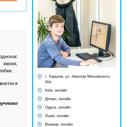
водночас
 змінні,
робки.
г. Харьков, ул. Николая Михновского,
20а
читися
.
Київ, онлайн
Дніпро, онлайн
тучного
Одеса, онлайн
Львів, онлайн
Вінниця, онлайн