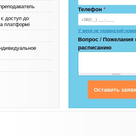
преподаватель
Телефон
*
 є доступ до
на платформі
У меня не украинский номе
Вопрос / Пожелания 
расписанию
индивидуальное