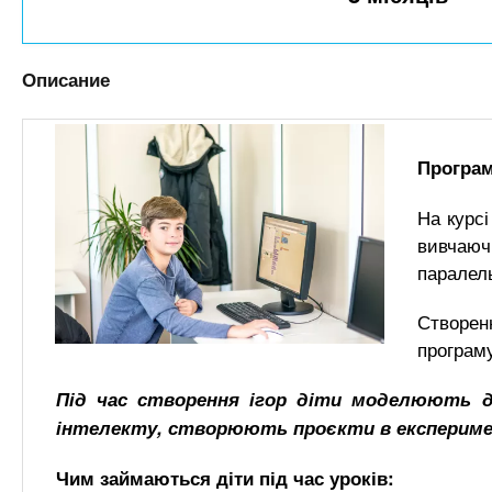
n
е
х
р
з
t
ж
а
а
Описание
н
в
s
и
е
ю
д
Програм
.
е
На курсі
н
i
вивчаюч
и
паралель
й
n
Створ
програм
f
Під час створення ігор діти моделюють 
o
інтелекту, створюють проєкти в експеримен
Чим займаються діти під час уроків: