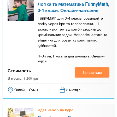
Логіка та Математика FunnyMath,
3-4 класи. Онлайн-навчання
FunnyMath для 3-4 класів: розвивайте
логіку через ігри та головоломки. 11
захопливих тем від комбінаторики до
кримінальних задач. Нейрогімнастика та
ейдетика для розвитку когнітивних
здібностей.
IT-Univer, ІТ-освіта для школярів. Онлайн-
курси
Стоимость
Записаться
В месяц:
1 200
грн
Онлайн
Сумы
8 місяців
Идёт набор на курс!