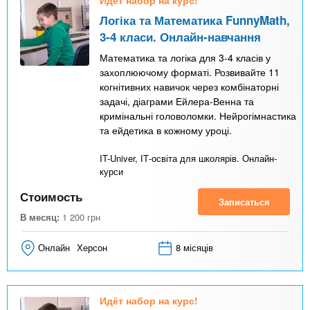
Идёт набор на курс!
Логіка та Математика FunnyMath,
3-4 класи. Онлайн-навчання
Математика та логіка для 3-4 класів у
захоплюючому форматі. Розвивайте 11
когнітивних навичок через комбінаторні
задачі, діаграми Ейлера-Венна та
кримінальні головоломки. Нейрогімнастика
та ейдетика в кожному уроці.
IT-Univer, ІТ-освіта для школярів. Онлайн-
курси
Стоимость
Записаться
В месяц:
1 200
грн
Онлайн
Херсон
8 місяців
Идёт набор на курс!