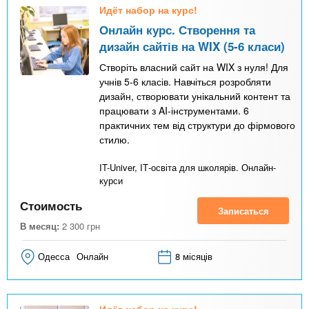
Идёт набор на курс!
Онлайн курс. Створення та
дизайн сайтів на WIX (5-6 класи)
Створіть власний сайт на WIX з нуля! Для
учнів 5-6 класів. Навчіться розробляти
дизайн, створювати унікальний контент та
працювати з AI-інструментами. 6
практичних тем від структури до фірмового
стилю.
IT-Univer, ІТ-освіта для школярів. Онлайн-
курси
Стоимость
Записаться
В месяц:
2 300
грн
Одесса
Онлайн
8 місяців