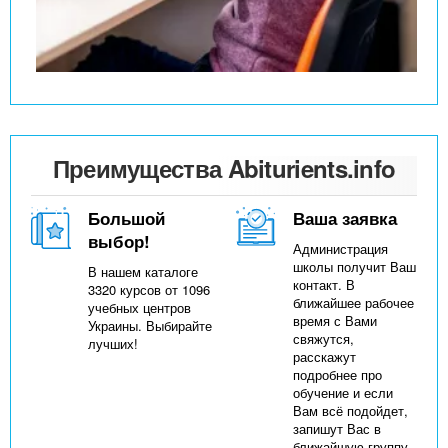
Преимущества Abiturients.info
Большой
Ваша заявка
выбор!
Администрация
школы получит Ваш
В нашем каталоге
контакт. В
3320 курсов от 1096
ближайшее рабочее
учебных центров
время с Вами
Украины. Выбирайте
свяжутся,
лучших!
расскажут
подробнее про
обучение и если
Вам всё подойдет,
запишут Вас в
ближайшую группу