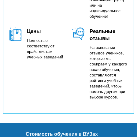
или на
индивидуальное
обучение!
Цены
Реальные
отзывы
Полностью
соответствуют
На основании
прайс-листам
отзывов учеников,
учебных заведений
которые мы
собираем у каждого
после обучения,
составляются
рейтинги учебных
заведений, чтобы
помочь другим при
выборе курсов.
Стоимость обучения в ВУЗах