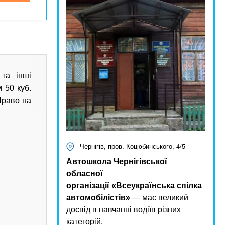
та інші
 50 куб.
Право на
Чернігів, пров. Коцюбинського, 4/5
Автошкола Чернігівської
обласної
організації «Всеукраїнська спілка
автомобілістів»
— має великий
досвід в навчанні водіїв різних
категорій.