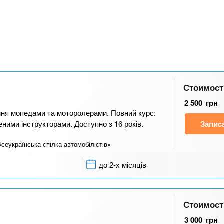
Стоимост
2 500
грн
ння мопедами та моторолерами. Повний курс:
еними інструкторами. Доступно з 16 років.
Запис
Всеукраїнська спілка автомобілістів»
до 2-х місяців
Стоимост
3 000
грн