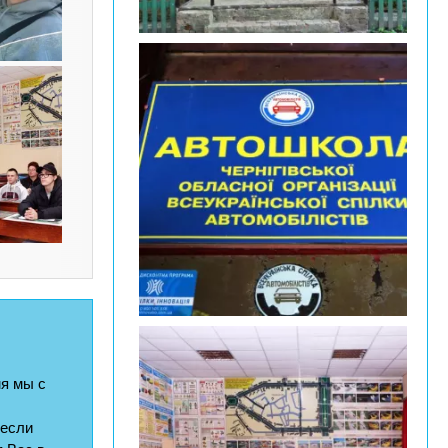
я мы с
 если