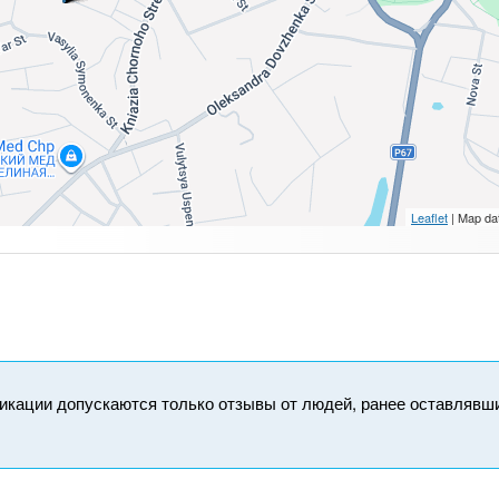
Leaflet
| Map da
икации допускаются только отзывы от людей, ранее оставлявш