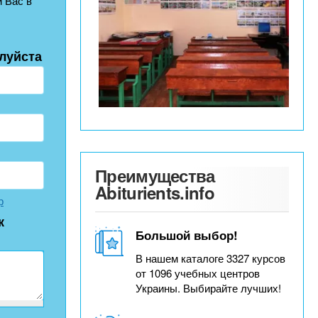
 Вас в
луйста
Преимущества
Abiturients.info
р
к
Большой выбор!
В нашем каталоге 3327 курсов
от 1096 учебных центров
Украины. Выбирайте лучших!