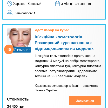
Харьков
Киевский
3 місяці - 24 заняття
Записалось:
1
Идёт набор на курс!
Ін'єкційна косметологія.
Розширений курс навчання з
відпрацюванням на моделях
10
Отзывы:
1
Інєкційна косметологія з практикою на
моделях. 4 модулі на вибір: мезотерапія,
контурна пластика губ, контурна пластика
обличчя, ботулінотерапія. Відпрацюйте
техніки на 2-3 реальних моделях.
Харківська обласна організація товариства
Знання України
Стоимость
Записаться
34 400
грн