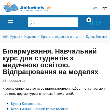
A
П
С
е
укр
|
рус
п
b
р
р
е
0
й
а
i
т
в
и
В
Абитуриенту
Главная
Курсы
Харьков
Красота, здоровье и стиль
Курсы Космето
»
»
»
»
о
к
t
ы
о
ч
з
Біоармування. Навчальний
с
Вузы
д
н
u
н
курс для студентів з
е
и
о
с
медичною освітою.
в
к
Колледжи
r
ь
Відпрацювання на моделях
н
У
о
ч
i
м
23 просмотра
Курсы
у
е
К сожалению на этот курс приостановлен набор, но к счастью у
с
б
e
нас есть другие курсы с похожей тематикой.
о
Частные школы
н
д
Курсы Косметолога
е
ы
Курсы инъекционной косметологии