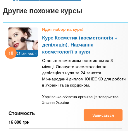
n
MBA
р
х
ж
Другие похожие курсы
з
t
а
Онлайн курсы
н
а
и
в
s
Идёт набор на курс!
ю
е
За рубежом
Курс Косметик (косметологія +
депіляція). Навчання
.
д
косметології з нуля
е
10
Отзывы:
2
Станьте косметиком-естетистом за 3
i
н
місяці. Опануєте косметологію та
и
депіляцію з нуля за 24 заняття.
n
й
Міжнародний диплом ЮНЕСКО для роботи
в Україні та за кордоном.
f
Харківська обласна організація товариства
Знання України
o
Стоимость
Записаться
16 800
грн