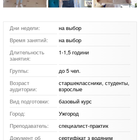
Дни недели:
на выбор
Время занятий:
на выбор
Длительность
1-1,5 години
занятия:
Группы:
до 5 чел.
Возраст
старшеклассники, студенты,
аудитории:
взрослые
Вид подготовки:
базовый курс
Город:
Ужгород
Преподаватель:
специалист-практик
Документ об
сертифікат з водяним