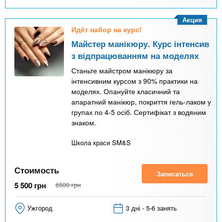
Акция
Идёт набор на курс!
Майстер манікюру. Курс інтенсив
з відпрацюванням на моделях
Станьте майстром манікюру за
інтенсивним курсом з 90% практики на
моделях. Опануйте класичний та
апаратний манікюр, покриття гель-лаком у
групах по 4-5 осіб. Сертифікат з водяним
знаком.
Школа краси SM&S
Стоимость
Записаться
5 500
грн
6500
грн
Ужгород
3 дні - 5-6 занять