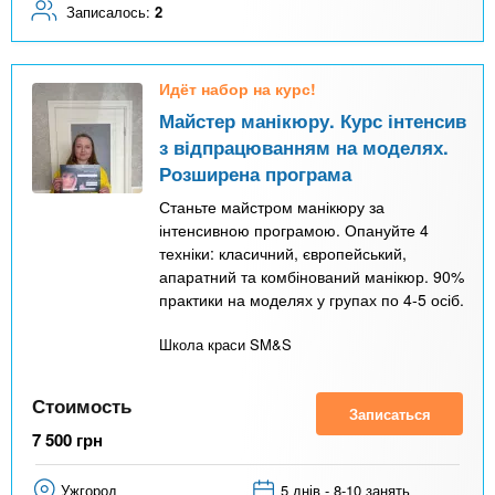
Записалось:
2
Идёт набор на курс!
Майстер манікюру. Курс інтенсив
з відпрацюванням на моделях.
Розширена програма
Станьте майстром манікюру за
інтенсивною програмою. Опануйте 4
техніки: класичний, європейський,
апаратний та комбінований манікюр. 90%
практики на моделях у групах по 4-5 осіб.
Школа краси SM&S
Стоимость
Записаться
7 500
грн
Ужгород
5 днів - 8-10 занять