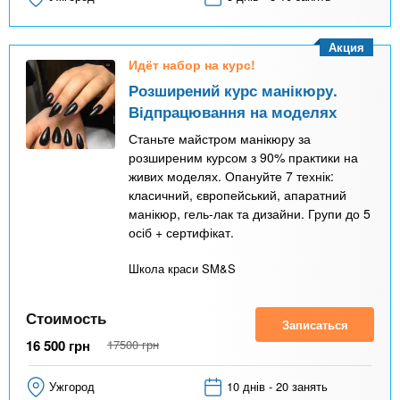
Акция
Идёт набор на курс!
Розширений курс манікюру.
Відпрацювання на моделях
Станьте майстром манікюру за
розширеним курсом з 90% практики на
живих моделях. Опануйте 7 технік:
класичний, європейський, апаратний
манікюр, гель-лак та дизайни. Групи до 5
осіб + сертифікат.
Школа краси SM&S
Стоимость
Записаться
16 500
грн
17500
грн
Ужгород
10 днів - 20 занять