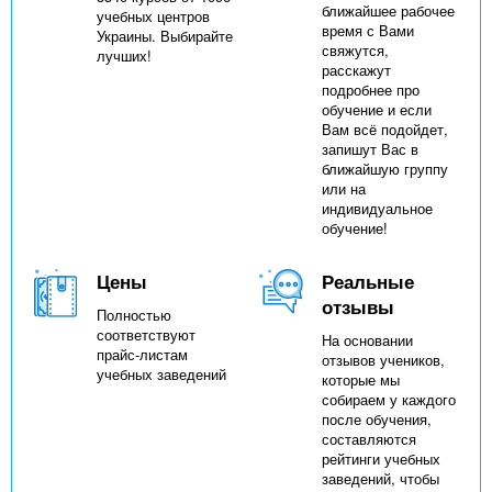
ближайшее рабочее
учебных центров
время с Вами
Украины. Выбирайте
свяжутся,
лучших!
расскажут
подробнее про
обучение и если
Вам всё подойдет,
запишут Вас в
ближайшую группу
или на
индивидуальное
обучение!
Цены
Реальные
отзывы
Полностью
соответствуют
На основании
прайс-листам
отзывов учеников,
учебных заведений
которые мы
собираем у каждого
после обучения,
составляются
рейтинги учебных
заведений, чтобы