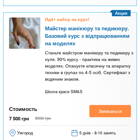
Акция
Идёт набор на курс!
Майстер манікюру та педикюру.
Базовий курс з відпрацюванням
на моделях
Станьте майстром манікюру та педикюру з
нуля. 90% курсу - практика на живих
моделях. Опануєте класичну та апаратну
техніки в групах по 4-5 осіб. Сертифікат з
водяним знаком.
Школа краси SM&S
Стоимость
Записаться
7 500
грн
9500
грн
Ужгород
5 днів - 8-10 занять