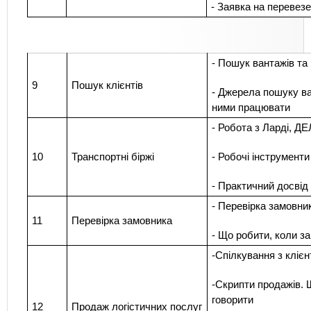
- Заявка на перевез
- Пошук вантажів та 
9
Пошук клієнтів
- Джерела пошуку ва
ними працювати
- Робота з Ларді, 
10
Транспортні біржі
- Робочі інструменти
- Практичний досвід
- Перевірка замовник
11
Перевірка замовника
- Що робити, коли з
-Спілкування з клієн
-Скрипти продажів. 
говорити
12
Прод
аж логістичних послуг