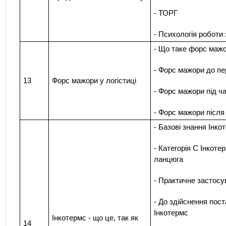
- ТОРГ
- Психологія роботи 
- Що таке форс мажо
- Форс мажори до п
13
Форс мажори у логістиці
- Форс мажори під ч
- Форс мажори після
- Базові знання Інк
- Категорія С Інкоте
ланцюга
- Практичне застосу
- До здійснення пост
Інкотермс
Інкотермс - що це, так як
14