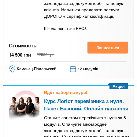
законодавство, документообіг та пошук
клієнтів. Навчіться продавати послуги
ДОРОГО + сертифікат кваліфікації.
Школа логістики PRO8
Стоимость
Записаться
14 500
грн
22500
грн
Каменец-Подольский
12 модулів
Акция
Идёт набор на курс!
Курс Логіст перевізника з нуля.
Пакет Базовий. Онлайн навчання
Станьте логістом перевізника з нуля за 8
модулів. Опануйте міжнародне
законодавство, документообіг та пошук
клієнтів. 10 місяців доступу до навчання та