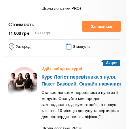
Школа логістики PRO8
Стоимость
Записаться
11 000
грн
18000
грн
Ужгород
8 модулів
Акция
Идёт набор на курс!
Курс Логіст перевізника з нуля.
Пакет Базовий. Онлайн навчання
Станьте логістом перевізника з нуля за 8
модулів. Опануйте міжнародне
законодавство, документообіг та пошук
клієнтів. 10 місяців доступу та сертифікат
для підтвердження кваліфікації.
Школа логістики PRO8