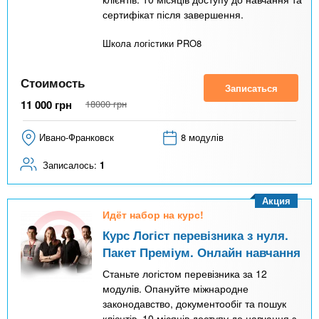
сертифікат після завершення.
Школа логістики PRO8
Стоимость
Записаться
11 000
грн
18000
грн
Ивано-Франковск
8 модулів
Записалось:
1
Акция
Идёт набор на курс!
Курс Логіст перевізника з нуля.
Пакет Преміум. Онлайн навчання
Станьте логістом перевізника за 12
модулів. Опануйте міжнародне
законодавство, документообіг та пошук
клієнтів. 10 місяців доступу до навчання з