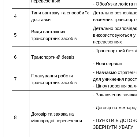
перевезеннях
- Обов'язки логіста 
Типи вантажу та способи їх
Детально розповідає
4
доставки
наземних транспорт
Детально розповідає
Види вантажних
5
використовуються у
транспортних засобів
перевезеннях
- Транспортний безві
6
Транспортний безвіз
- Нові сервіси
- Навчаємо стратегі
Планування роботи
7
для уникнення прост
транспортних засобів
- Ціноутворення за л
- Заключення заявки
- Договір на міжнаро
Договір та заявка на
8
- ПУНКТИ В ДОГОВ
міжнародні перевезення
ЗВЕРНУТИ УВАГУ