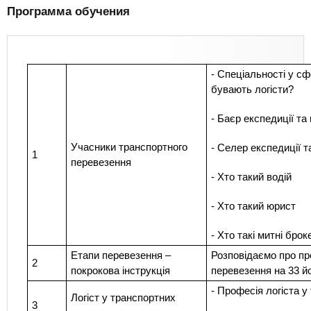
Программа обучения
- Спеціальності у сф
бувають логісти?
- Баєр експедиції т
Учасники транспортного
- Селер експедиції т
1
перевезення
- Хто такий водій
- Хто такий юрист
- Хто такі митні брок
Етапи перевезення –
Розповідаємо про пр
2
покрокова інструкція
перевезення на 33 й
- Професія логіста у
Логіст у транспортних
3