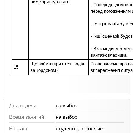
ним користуватись!
- Попередні домовле
перед погодженням 
- Імпорт вантажу в У
- Інші сценарії буд
- Взаємодія між мен
вантажовласника
Що робити при втечі водія
Розповідаємо про на
15
за кордоном?
випередження ситуац
Дни недели:
на выбор
Время занятий:
на выбор
Возраст
студенты, взрослые