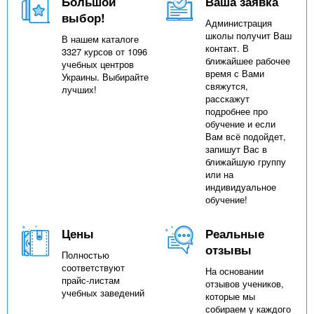
Большой
Ваша заявка
выбор!
Администрация
школы получит Ваш
В нашем каталоге
контакт. В
3327 курсов от 1096
ближайшее рабочее
учебных центров
время с Вами
Украины. Выбирайте
свяжутся,
лучших!
расскажут
подробнее про
обучение и если
Вам всё подойдет,
запишут Вас в
ближайшую группу
или на
индивидуальное
обучение!
Цены
Реальные
отзывы
Полностью
соответствуют
На основании
прайс-листам
отзывов учеников,
учебных заведений
которые мы
собираем у каждого