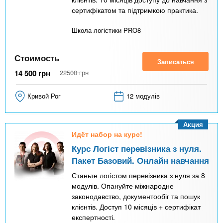
сертифікатом та підтримкою практика.
Школа логістики PRO8
Стоимость
Записаться
14 500
грн
22500
грн
Кривой Рог
12 модулів
Акция
Идёт набор на курс!
Курс Логіст перевізника з нуля.
Пакет Базовий. Онлайн навчання
Станьте логістом перевізника з нуля за 8
модулів. Опануйте міжнародне
законодавство, документообіг та пошук
клієнтів. Доступ 10 місяців + сертифікат
експертності.