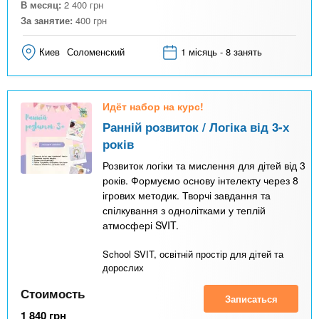
В месяц:
2 400
грн
За занятие:
400
грн
Киев
Соломенский
1 місяць - 8 занять
Идёт набор на курс!
Ранній розвиток / Логіка від 3-х
років
Розвиток логіки та мислення для дітей від 3
років. Формуємо основу інтелекту через 8
ігрових методик. Творчі завдання та
спілкування з однолітками у теплій
атмосфері SVIT.
School SVIT, освітній простір для дітей та
дорослих
Стоимость
Записаться
1 840
грн