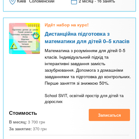
Киев
Соломенский
2 місяці - 16 занять
Идёт набор на курс!
Дистанційна підготовка з
математики для дітей 0–5 класів
Математика з розумінням для дітей 0-5
класів. Індивідуальний підхід та
інтерактивні завдання замість
зазубрювання. Допомога з домашніми
завданнями та підготовка до контрольних.
Перше заняття зі знижкою 50%.
School SVIT, освітній простір для дітей та
дорослих
Стоимость
Записаться
В месяц:
3 700
грн
За занятие:
370
грн