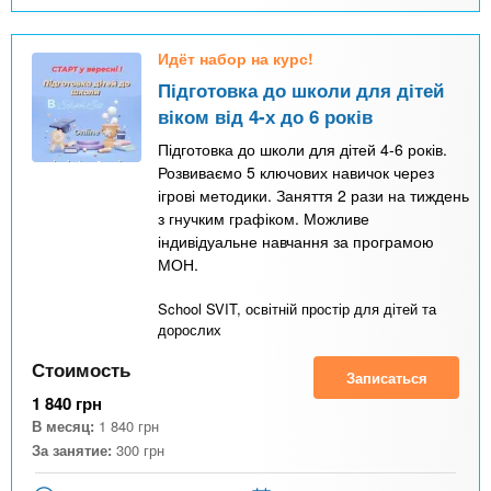
Идёт набор на курс!
Підготовка до школи для дітей
віком від 4-х до 6 років
Підготовка до школи для дітей 4-6 років.
Розвиваємо 5 ключових навичок через
ігрові методики. Заняття 2 рази на тиждень
з гнучким графіком. Можливе
індивідуальне навчання за програмою
МОН.
School SVIT, освітній простір для дітей та
дорослих
Стоимость
Записаться
1 840
грн
В месяц:
1 840
грн
За занятие:
300
грн