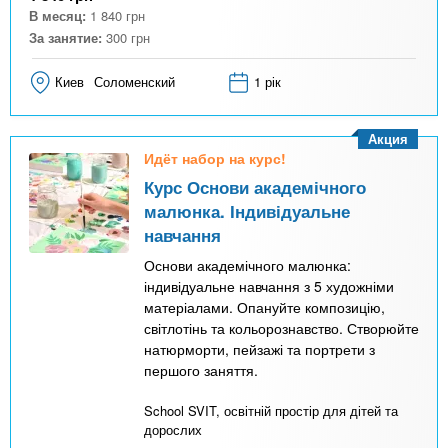
В месяц:
1 840
грн
За занятие:
300
грн
Киев
Соломенский
1 рік
Акция
Идёт набор на курс!
Курс Основи академічного
малюнка. Індивідуальне
навчання
Основи академічного малюнка:
індивідуальне навчання з 5 художніми
матеріалами. Опануйте композицію,
світлотінь та кольорознавство. Створюйте
натюрморти, пейзажі та портрети з
першого заняття.
School SVIT, освітній простір для дітей та
дорослих