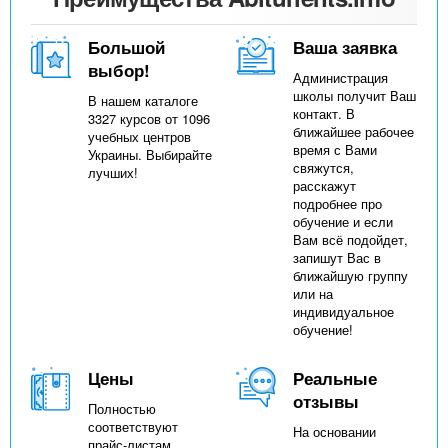
Большой
Ваша заявка
выбор!
Администрация
школы получит Ваш
В нашем каталоге
контакт. В
3327 курсов от 1096
ближайшее рабочее
учебных центров
время с Вами
Украины. Выбирайте
свяжутся,
лучших!
расскажут
подробнее про
обучение и если
Вам всё подойдет,
запишут Вас в
ближайшую группу
или на
индивидуальное
обучение!
Цены
Реальные
отзывы
Полностью
соответствуют
На основании
прайс-листам