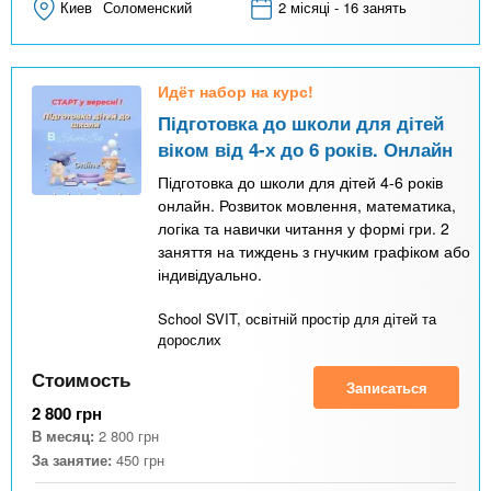
Киев
Соломенский
2 місяці - 16 занять
Идёт набор на курс!
Підготовка до школи для дітей
віком від 4-х до 6 років. Онлайн
Підготовка до школи для дітей 4-6 років
онлайн. Розвиток мовлення, математика,
логіка та навички читання у формі гри. 2
заняття на тиждень з гнучким графіком або
індивідуально.
School SVIT, освітній простір для дітей та
дорослих
Стоимость
Записаться
2 800
грн
В месяц:
2 800
грн
За занятие:
450
грн