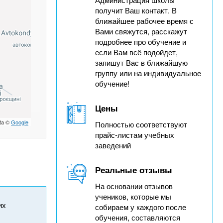
получит Ваш контакт. В
ближайшее рабочее время с
Вами свяжутся, расскажут
подробнее про обучение и
если Вам всё подойдет,
запишут Вас в ближайшую
группу или на индивидуальное
обучение!
Цены
ta ©
Google
Полностью соответствуют
прайс-листам учебных
заведений
Реальные отзывы
На основании отзывов
учеников, которые мы
их
собираем у каждого после
обучения, составляются