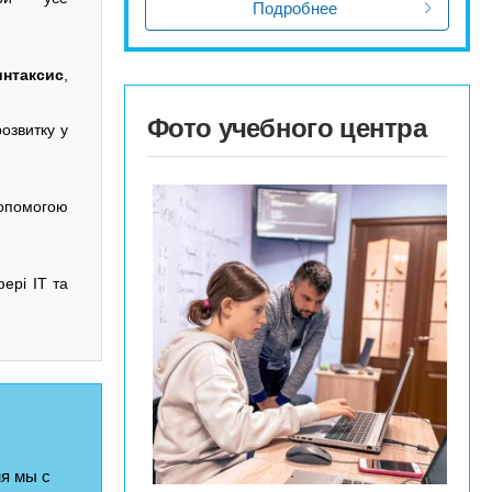
Подробнее
интаксис
,
Фото учебного центра
озвитку у
допомогою
ері IT та
я мы с