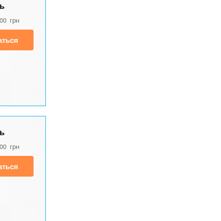
ь
500
грн
аться
ь
500
грн
аться