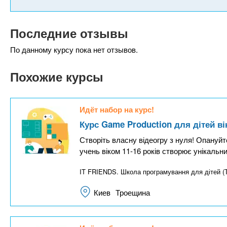
Последние отзывы
По данному курсу пока нет отзывов.
Похожие курсы
Идёт набор на курс!
Курс Game Production для дітей ві
Створіть власну відеогру з нуля! Опануйте
учень віком 11-16 років створює унікальн
IT FRIENDS. Школа програмування для дітей (
Киев
Троещина