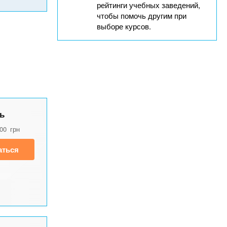
рейтинги учебных заведений,
чтобы помочь другим при
выборе курсов.
ь
500
грн
аться