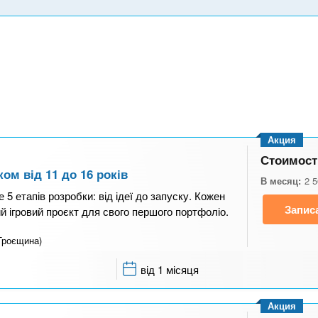
Акция
Стоимост
ком від 11 до 16 років
В месяц:
2 
 5 етапів розробки: від ідеї до запуску. Кожен
Запис
ий ігровий проєкт для свого першого портфоліо.
Троєщина)
від 1 місяця
Акция