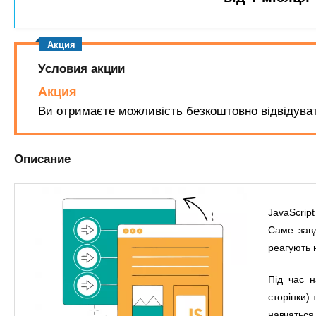
n
е
х
р
з
t
ж
а
а
н
в
Условия акции
s
и
е
Акция
ю
д
.
Ви отримаєте можливість безкоштовно відвідувати
е
н
i
Описание
и
й
n
JavaScrip
f
Саме зав
реагують н
o
Під час н
сторінки) 
навчаться