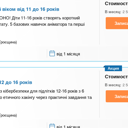
Стоимост
 віком від 11 до 16 років
В месяц:
2 
OHO! Діти 11-16 років створять короткий
Запис
тату. 5 базових навичок аніматора та перші
Троєщина)
від 1 місяця
Акция
Стоимост
12 до 16 років
В месяц:
2 
 кібербезпеки для підлітків 12-16 років з 6
Запис
 етичного хакінгу через практичні завдання та
Троєщина)
від 1 місяця