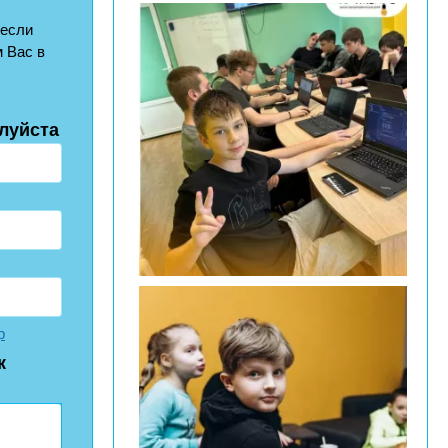
 если
 Вас в
луйста
р
к