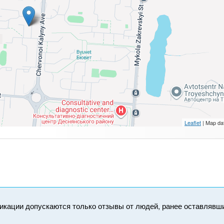
Leaflet
| Map da
икации допускаются только отзывы от людей, ранее оставлявш