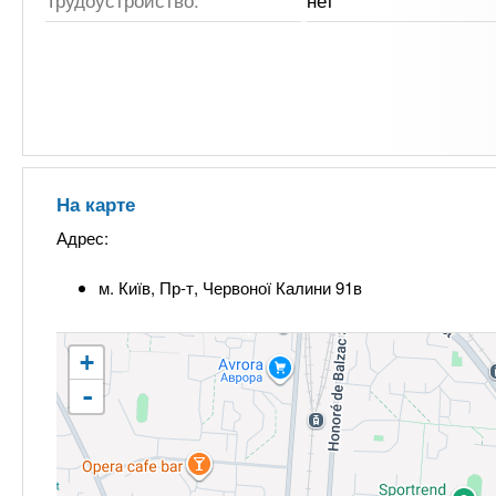
Трудоустройство:
нет
На карте
Адрес:
м. Київ, Пр-т, Червоної Калини 91в
+
-