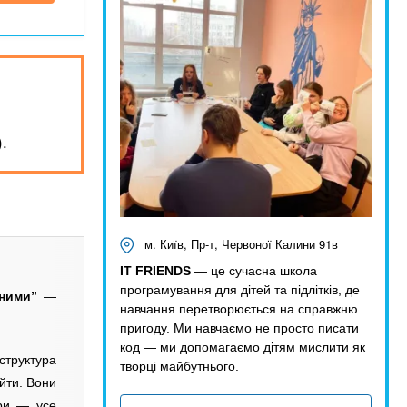
.
м. Київ, Пр-т, Червоної Калини 91в
IT FRIENDS
— це сучасна школа
програмування для дітей та підлітків, де
мними”
—
навчання перетворюється на справжню
пригоду. Ми навчаємо не просто писати
код — ми допомагаємо дітям мислити як
структура
творці майбутнього.
йти. Вони
гри — усе