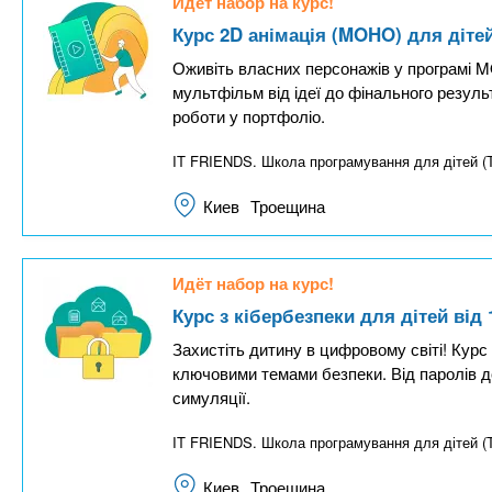
Идёт набор на курс!
Курс 2D анімація (MOHO) для дітей
Оживіть власних персонажів у програмі M
мультфільм від ідеї до фінального резуль
роботи у портфоліо.
IT FRIENDS. Школа програмування для дітей (
Киев
Троещина
Идёт набор на курс!
Курс з кібербезпеки для дітей від 
Захистіть дитину в цифровому світі! Курс з
ключовими темами безпеки. Від паролів до
симуляції.
IT FRIENDS. Школа програмування для дітей (
Киев
Троещина