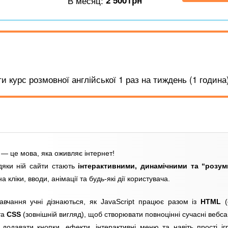
В месяц:
2 500
грн
 курс розмовної англійської 1 раз на тиждень (1 година)
t — це мова, яка оживляє інтернет!
дяки ній сайти стають
інтерактивними, динамічними та “розу
а кліки, вводи, анімації та будь-які дії користувача.
авчання учні дізнаються, як JavaScript працює разом із
HTML
(
та
CSS
(зовнішній вигляд), щоб створювати повноцінні сучасні вебса
 додавати кнопки, ефекти, інтерактивні меню та навіть прості і