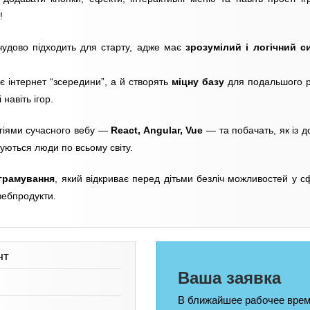
!
удово підходить для старту, адже має
зрозумілий і логічний с
є інтернет “зсередини”, а й створять
міцну базу
для подальшого р
навіть ігор.
огіями сучасного вебу —
React, Angular, Vue
— та побачать, як із 
уються люди по всьому світу.
ограмування
, який відкриває перед дітьми безліч можливостей у сф
вебпродукти.
чт
Ваша заявка
В ближайшее рабочее врем