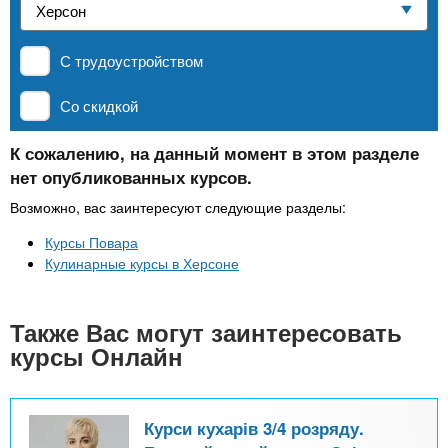
n
р
х
ж
Частные школы
з
t
а
С трудоустройством
н
а
и
MBA
в
s
Со скидкой
ю
е
.
д
К сожалению, на данный момент в этом разделе
Онлайн курсы
нет опубликованных курсов.
е
i
н
Возможно, вас заинтересуют следующие разделы:
За рубежом
и
Курсы Повара
n
й
Кулинарные курсы в Херсоне
f
Также Вас могут заинтересовать
курсы Онлайн
o
Курси кухарів 3/4 розряду.