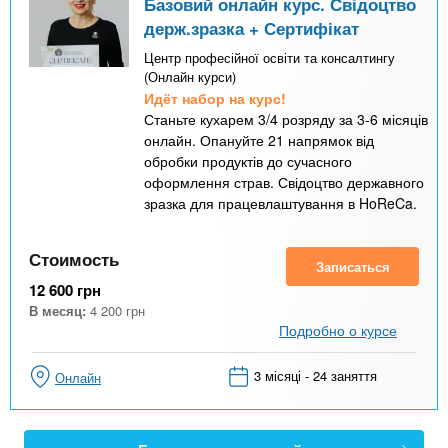
Базовий онлайн курс. Свідоцтво
держ.зразка + Сертифікат
Центр професійної освіти та консалтингу
(Онлайн курси)
Идёт набор на курс!
Станьте кухарем 3/4 розряду за 3-6 місяців
онлайн. Опануйте 21 напрямок від
обробки продуктів до сучасного
оформлення страв. Свідоцтво державного
зразка для працевлаштування в HoReCa.
Стоимость
Записаться
12 600
грн
В месяц:
4 200
грн
Подробно о курсе
3 місяці - 24 заняття
Онлайн