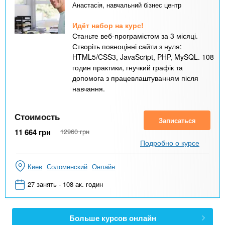
Анастасія, навчальний бізнес центр
Идёт набор на курс!
Станьте веб-програмістом за 3 місяці.
Створіть повноцінні сайти з нуля:
HTML5/CSS3, JavaScript, PHP, MySQL. 108
годин практики, гнучкий графік та
допомога з працевлаштуванням після
навчання.
Стоимость
Записаться
11 664
грн
12960
грн
Подробно о курсе
Киев
Соломенский
Онлайн
27 занять - 108 ак. годин
Больше курсов онлайн