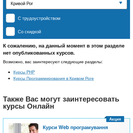
n
р
х
ж
Частные школы
з
t
а
С трудоустройством
н
а
и
MBA
в
s
Со скидкой
ю
е
.
д
К сожалению, на данный момент в этом разделе
Онлайн курсы
нет опубликованных курсов.
е
i
н
Возможно, вас заинтересуют следующие разделы:
За рубежом
и
Курсы PHP
n
й
Курсы Программирования в Кривом Роге
f
Также Вас могут заинтересовать
курсы Онлайн
o
Акция
Курси Web програмування