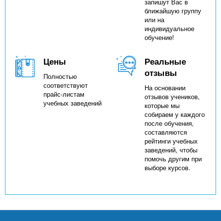
запишут Вас в
ближайшую группу
или на
индивидуальное
обучение!
Цены
Реальные
отзывы
Полностью
соответствуют
На основании
прайс-листам
отзывов учеников,
учебных заведений
которые мы
собираем у каждого
после обучения,
составляются
рейтинги учебных
заведений, чтобы
помочь другим при
выборе курсов.