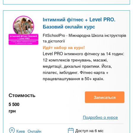
Інтимний фітнес + Level PRO.
Базовий онлайн курс
FitSchoolPro - Міжнародна Школа інструкторів
та дієтології
Идёт набор на курс!
Level PRO інтимного фітнесу за 14 годин:
12 комплексів тренувань, масажі,
медитації, дихальні практики. Йога,
пілатес, імбілдинг. Фітнес-карта +
працевлаштування в 50+ країн.
Стоимость
Записаться
5 500
грн
Подробно о курсе
Доступ на 6 міс
Киев
Онлайн