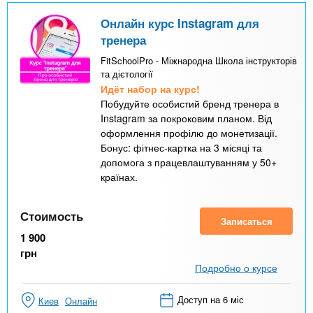
Онлайн курс Instagram для
тренера
FitSchoolPro - Міжнародна Школа інструкторів
та дієтології
Идёт набор на курс!
Побудуйте особистий бренд тренера в
Instagram за покроковим планом. Від
оформлення профілю до монетизації.
Бонус: фітнес-картка на 3 місяці та
допомога з працевлаштуванням у 50+
країнах.
Стоимость
Записаться
1 900
грн
Подробно о курсе
Доступ на 6 міс
Киев
Онлайн