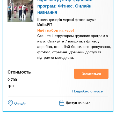
програм: Фітнес. Онлайн
навчання
Школа тренерів мережі фітнес клубів
MalibuFIT
Идёт набор на курс!
Станьте інструктором групових програм з
нуля. Опануйте 7 напрямків фітнесу:
аеробіка, степ, бай-бо, силове тренування,
фіт-бол, стретчінг. Довічний доступ та
підтримка методиста.
Стоимость
Записаться
2 700
грн
Подробно о курсе
Доступ на 6 міс
Онлайн