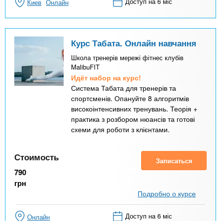
Доступ на 6 міс
Киев
Онлайн
Курс Табата. Онлайн навчання
Школа тренерів мережі фітнес клубів
MalibuFIT
Идёт набор на курс!
Система Табата для тренерів та
спортсменів. Опануйте 8 алгоритмів
високоінтенсивних тренувань. Теорія +
практика з розбором нюансів та готові
схеми для роботи з клієнтами.
Стоимость
Записаться
790
грн
Подробно о курсе
Доступ на 6 міс
Онлайн