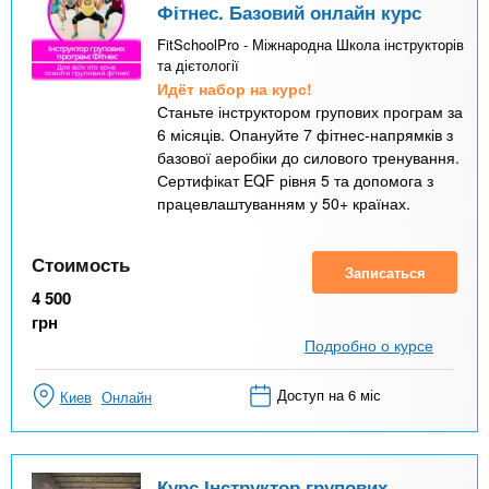
Фітнес. Базовий онлайн курс
FitSchoolPro - Міжнародна Школа інструкторів
та дієтології
Идёт набор на курс!
Станьте інструктором групових програм за
6 місяців. Опануйте 7 фітнес-напрямків з
базової аеробіки до силового тренування.
Сертифікат EQF рівня 5 та допомога з
працевлаштуванням у 50+ країнах.
Стоимость
Записаться
4 500
грн
Подробно о курсе
Доступ на 6 міс
Киев
Онлайн
Курс Інструктор групових