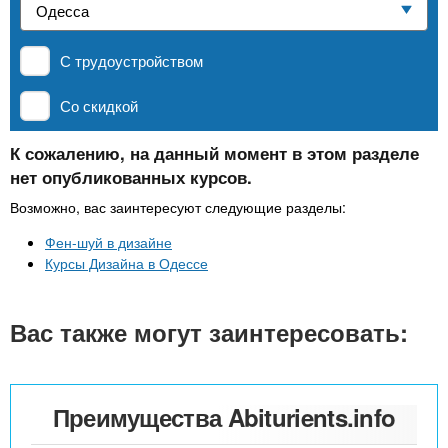
n
р
х
ж
Частные школы
з
t
а
С трудоустройством
н
а
и
MBA
в
s
Со скидкой
ю
е
.
д
К сожалению, на данный момент в этом разделе
Онлайн курсы
нет опубликованных курсов.
е
i
н
Возможно, вас заинтересуют следующие разделы:
За рубежом
и
Фен-шуй в дизайне
n
й
Курсы Дизайна в Одессе
f
Вас также могут заинтересовать:
o
Преимущества Abiturients.info