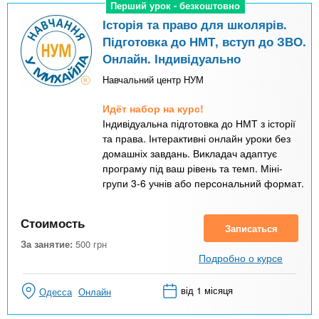
Перший урок - безкоштовно
Перший урок - безкоштовно
Історія та право для школярів.
Підготовка до НМТ, вступ до ЗВО.
Онлайн. Індивідуально
Навчальний центр НУМ
Идёт набор на курс!
Індивідуальна підготовка до НМТ з історії
та права. Інтерактивні онлайн уроки без
домашніх завдань. Викладач адаптує
програму під ваш рівень та темп. Міні-
групи 3-6 учнів або персональний формат.
Стоимость
Записаться
За занятие:
500
грн
Подробно о курсе
від 1 місяця
Одесса
Онлайн