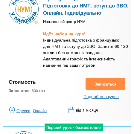
Підготовка до НМТ, вступ до ЗВО.
Онлайн. Індивідуально
Навчальний центр НУМ
Идёт набор на курс!
Індивідуальна підготовка з французької
для НМТ та вступу до ЗВО. Заняття 60-120
хвилин без домашніх завдань.
Адаптований графік та інтенсивність
навчання під ваші потреби.
Стоимость
Записаться
За занятие:
600
грн
Подробно о курсе
від 1 місяця
Одесса
Онлайн
Перший урок - безкоштовно
Перший урок - безкоштовно