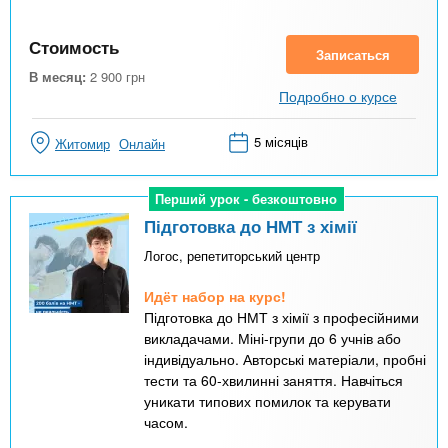
Стоимость
Записаться
В месяц:
2 900
грн
Подробно о курсе
5 місяців
Житомир
Онлайн
Перший урок - безкоштовно
Перший урок - безкоштовно
Підготовка до НМТ з хімії
Логос, репетиторський центр
Идёт набор на курс!
Підготовка до НМТ з хімії з професійними
викладачами. Міні-групи до 6 учнів або
індивідуально. Авторські матеріали, пробні
тести та 60-хвилинні заняття. Навчіться
уникати типових помилок та керувати
часом.