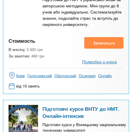
авторською методикою. Міні-групи до 6
учнів або індивідуально. Систематизуйте
знання, подолайте стрес та вступіть до
омріяного університету.
Стоимость
Записаться
В месяц:
3 920
грн
За занятие:
490
грн
Подробно о курсе
Киев
Голосеевский
Оболонский
Осокорки
Онлайн
від 10 занять
Підготовчі курси ВНТУ до НМТ.
Онлайн-інтенсив
Підготовчі курси у Вінницькому національному
технічному університеті