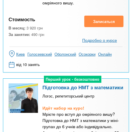
омріяного вишу.
Стоимость
Записаться
В месяц:
3 920
грн
За занятие:
490
грн
Подробно о курсе
Киев
Голосеевский
Оболонский
Осокорки
Онлайн
від 10 занять
Перший урок - безкоштовно
Перший урок - безкоштовно
Підготовка до НМТ з математики
Логос, репетиторський центр
Идёт набор на курс!
Мрієте про вступ до омріяного вишу?
Підготовка до НМТ з математики у міні-
групах до 6 учнів або індивідуально.