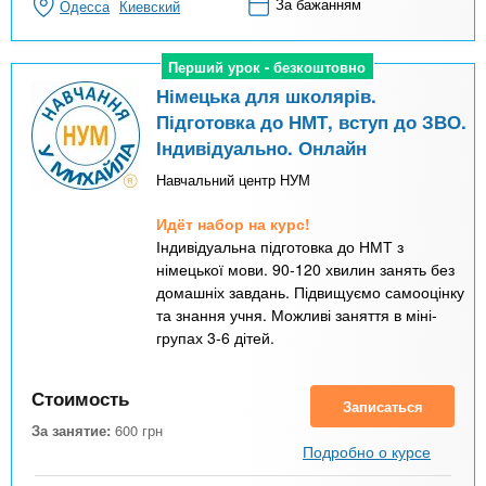
За бажанням
Одесса
Киевский
Перший урок - безкоштовно
Перший урок - безкоштовно
Німецька для школярів.
Підготовка до НМТ, вступ до ЗВО.
Індивідуально. Онлайн
Навчальний центр НУМ
Идёт набор на курс!
Індивідуальна підготовка до НМТ з
німецької мови. 90-120 хвилин занять без
домашніх завдань. Підвищуємо самооцінку
та знання учня. Можливі заняття в міні-
групах 3-6 дітей.
Стоимость
Записаться
За занятие:
600
грн
Подробно о курсе