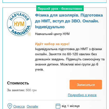
Перший урок - безкоштовно
Перший урок - безкоштовно
Фізика для школярів. Підготовка
до НМТ, вступ до ЗВО. Онлайн.
Індивідуально
Навчальний центр НУМ
Идёт набор на курс!
Індивідуальна підготовка до НМТ з фізики
онлайн. Заняття по 60-120 хвилин без
домашніх завдань. Підвищіть самооцінку та
знання дитини. Можливі міні-групи до 6
учнів.
Стоимость
Записаться
За занятие:
500
грн
Подробно о курсе
від 1 місяця
Одесса
Онлайн