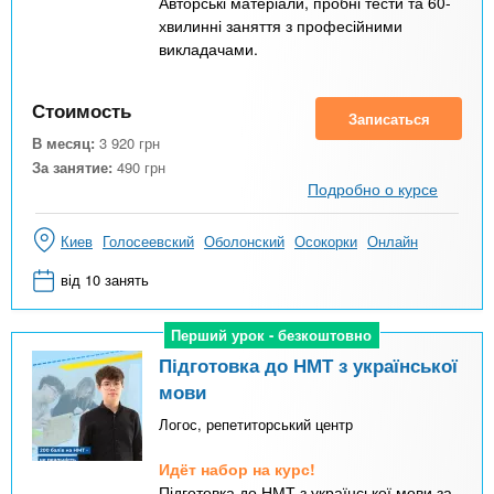
Авторські матеріали, пробні тести та 60-
хвилинні заняття з професійними
викладачами.
Стоимость
Записаться
В месяц:
3 920
грн
За занятие:
490
грн
Подробно о курсе
Киев
Голосеевский
Оболонский
Осокорки
Онлайн
від 10 занять
Перший урок - безкоштовно
Перший урок - безкоштовно
Підготовка до НМТ з української
мови
Логос, репетиторський центр
Идёт набор на курс!
Підготовка до НМТ з української мови за