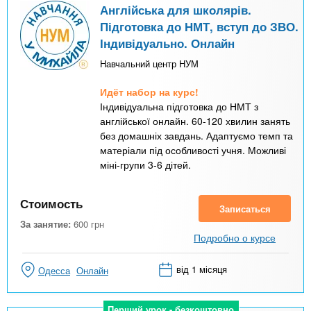
Англійська для школярів.
Підготовка до НМТ, вступ до ЗВО.
Індивідуально. Онлайн
Навчальний центр НУМ
Идёт набор на курс!
Індивідуальна підготовка до НМТ з
англійської онлайн. 60-120 хвилин занять
без домашніх завдань. Адаптуємо темп та
матеріали під особливості учня. Можливі
міні-групи 3-6 дітей.
Стоимость
Записаться
За занятие:
600
грн
Подробно о курсе
від 1 місяця
Одесса
Онлайн
Перший урок - безкоштовно
Перший урок - безкоштовно