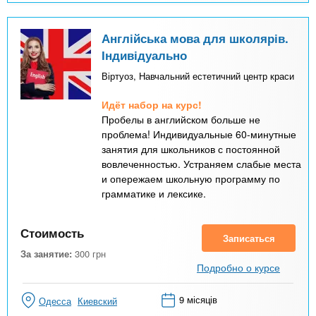
Англійська мова для школярів.
Індивідуально
Віртуоз, Навчальний естетичний центр краси
Идёт набор на курс!
Пробелы в английском больше не
проблема! Индивидуальные 60-минутные
занятия для школьников с постоянной
вовлеченностью. Устраняем слабые места
и опережаем школьную программу по
грамматике и лексике.
Стоимость
Записаться
За занятие:
300
грн
Подробно о курсе
9 місяців
Одесса
Киевский