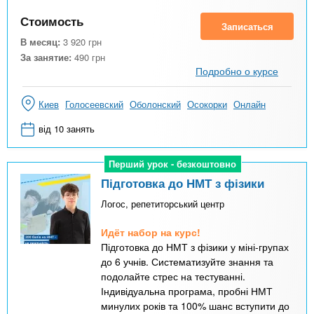
Стоимость
Записаться
В месяц:
3 920
грн
За занятие:
490
грн
Подробно о курсе
Киев
Голосеевский
Оболонский
Осокорки
Онлайн
від 10 занять
Перший урок - безкоштовно
Перший урок - безкоштовно
Підготовка до НМТ з фізики
Логос, репетиторський центр
Идёт набор на курс!
Підготовка до НМТ з фізики у міні-групах
до 6 учнів. Систематизуйте знання та
подолайте стрес на тестуванні.
Індивідуальна програма, пробні НМТ
минулих років та 100% шанс вступити до