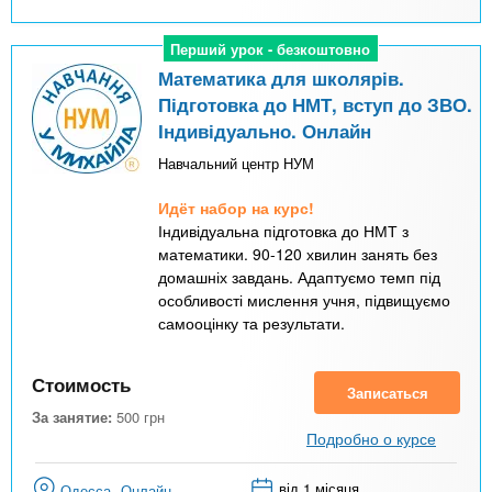
Перший урок - безкоштовно
Перший урок - безкоштовно
Математика для школярів.
Підготовка до НМТ, вступ до ЗВО.
Індивідуально. Онлайн
Навчальний центр НУМ
Идёт набор на курс!
Індивідуальна підготовка до НМТ з
математики. 90-120 хвилин занять без
домашніх завдань. Адаптуємо темп під
особливості мислення учня, підвищуємо
самооцінку та результати.
Стоимость
Записаться
За занятие:
500
грн
Подробно о курсе
від 1 місяця
Одесса
Онлайн