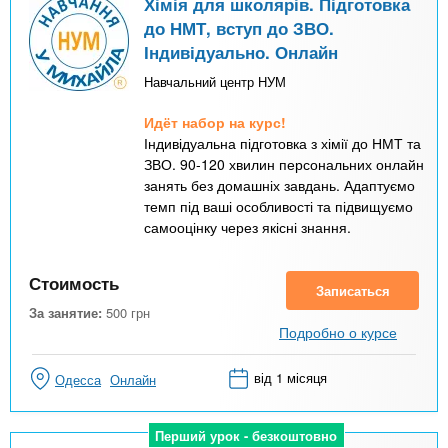
Хімія для школярів. Підготовка
до НМТ, вступ до ЗВО.
Індивідуально. Онлайн
Навчальний центр НУМ
Идёт набор на курс!
Індивідуальна підготовка з хімії до НМТ та
ЗВО. 90-120 хвилин персональних онлайн
занять без домашніх завдань. Адаптуємо
темп під ваші особливості та підвищуємо
самооцінку через якісні знання.
Стоимость
Записаться
За занятие:
500
грн
Подробно о курсе
від 1 місяця
Одесса
Онлайн
Перший урок - безкоштовно
Перший урок - безкоштовно