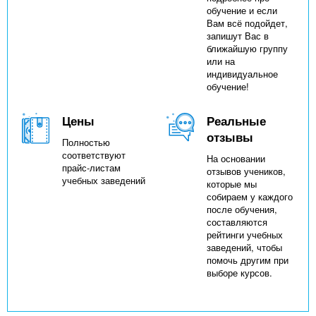
обучение и если
Вам всё подойдет,
запишут Вас в
ближайшую группу
или на
индивидуальное
обучение!
Цены
Реальные
отзывы
Полностью
соответствуют
На основании
прайс-листам
отзывов учеников,
учебных заведений
которые мы
собираем у каждого
после обучения,
составляются
рейтинги учебных
заведений, чтобы
помочь другим при
выборе курсов.