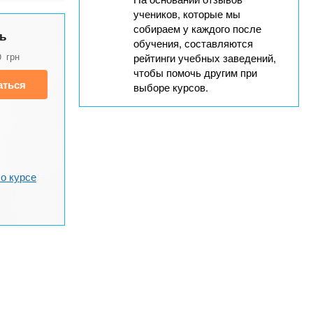
учеников, которые мы
собираем у каждого после
ь
обучения, составляются
0
грн
рейтинги учебных заведений,
чтобы помочь другим при
аться
выборе курсов.
о курсе