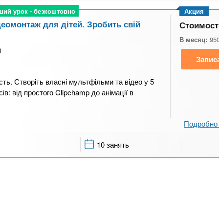
ший урок - безкоштовно
ший урок - безкоштовно
Акция
деомонтаж для дітей. Зробить свій
Стоимост
В месяц:
95
й
Запис
сть. Створіть власні мультфільми та відео у 5
ів: від простого Clipchamp до анімації в
Подробно 
10 занять