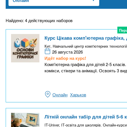
n
е
х
р
з
t
ж
а
а
Найдено: 4 действующих наборов
н
в
s
Пер
Пер
и
е
Курс Цікава комп'ютерна графіка, 
ю
д
.
Кит, Навчальний центр комп'ютерних технологі
е
26 августа 2026
н
Идёт набор на курс!
i
Комп'ютерна графіка для дітей 2-5 класів.
и
комікси, стікери та анімації. Освоять 3 вид
й
n
f
Онлайн
Харьков
o
Літній онлайн табір для дітей 5-6
IT-Univer, ІТ-освіта для школярів. Онлайн-курси