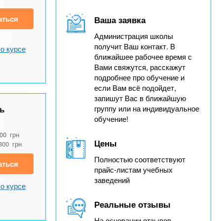
аться
Ваша заявка
Администрация школы
получит Ваш контакт. В
о курсе
ближайшее рабочее время с
Вами свяжутся, расскажут
подробнее про обучение и
если Вам всё подойдет,
запишут Вас в ближайшую
ь
группу или на индивидуальное
обучение!
400
грн
Цены
300
грн
Полностью соответствуют
аться
прайс-листам учебных
заведений
о курсе
Реальные отзывы
На основании отзывов