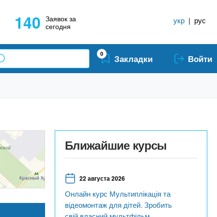
140
Заявок за
укр
|
рус
сегодня
0
Закладки
Войти
Ближайшие курсы
22 августа 2026
Онлайн курс Мультиплікація та
відеомонтаж для дітей. Зробить
свій власний мультфільм