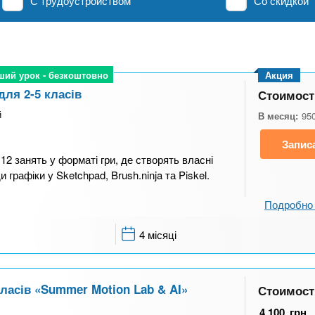
С трудоустройством
Со скидкой
ший урок - безкоштовно
ший урок - безкоштовно
Акция
для 2-5 класів
Стоимост
й
В месяц:
95
Запис
 12 занять у форматі гри, де створять власні
и графіки у Sketchpad, Brush.ninja та Piskel.
Подробно 
4 місяці
 класів «Summer Motion Lab & AI»
Стоимост
4 100
грн