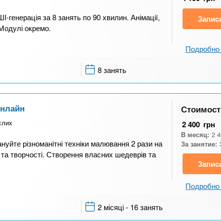
-генерація за 8 занять по 90 хвилин. Анімації,
Запис
 Модулі окремо.
Подробно 
8 занять
Онлайн
Стоимост
ослих
2 400
грн
В месяц:
2 
ануйте різноманітні техніки малювання 2 рази на
За занятие:
 та творчості. Створення власних шедеврів та
Запис
Подробно 
2 місяці - 16 занять