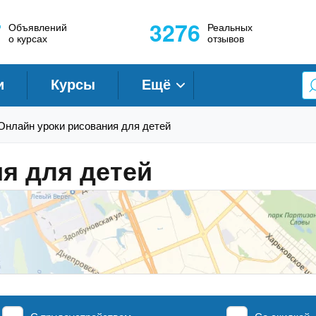
7
3276
Объявлений
Реальных
о курсах
отзывов
и
Курсы
Ещё
Онлайн уроки рисования для детей
я для детей