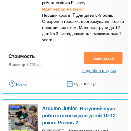
робототехніки в Рівному
Идёт набор на курс!
Перший крок в IT для дітей 8-9 років.
Створення графіки, програмування ігор та
електричних схем. Маленькі групи до 12
дітей з 2 викладачами для максимальної
уваги.
Стоимость
Записаться
В месяц:
1 785
грн
Подробно о курсе
від 1 місяця
Ровно
Arduino Junior. Вступний курс
робототехніки для дітей 10-12
років. Рівень 2
ROBOCODE, Школа програмування і