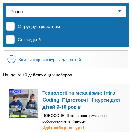
n
р
х
ж
Частные школы
з
t
а
н
а
и
С трудоустройством
MBA
в
s
ю
е
Со скидкой
.
д
Онлайн курсы
е
Компьютерные курсы для детей
i
н
За рубежом
и
Найдено: 10 действующих наборов
n
й
Технології та механізми: Intro
f
Coding. Підготовчі IT курси для
дітей 9-10 років
o
ROBOCODE, Школа програмування і
робототехніки в Рівному
Идёт набор на курс!