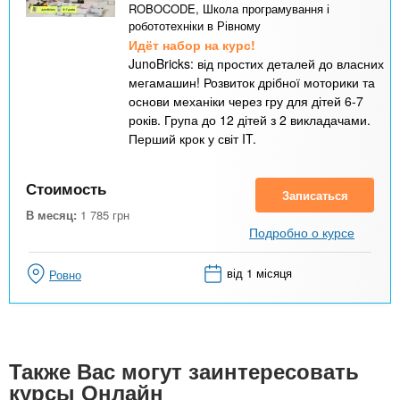
ROBOCODE, Школа програмування і
робототехніки в Рівному
Идёт набор на курс!
JunoBricks: від простих деталей до власних
мегамашин! Розвиток дрібної моторики та
основи механіки через гру для дітей 6-7
років. Група до 12 дітей з 2 викладачами.
Перший крок у світ IT.
Стоимость
Записаться
В месяц:
1 785
грн
Подробно о курсе
від 1 місяця
Ровно
Также Вас могут заинтересовать
курсы Онлайн