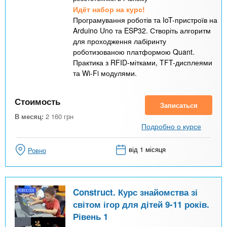
Идёт набор на курс!
Програмування роботів та IoT-пристроїв на
Arduino Uno та ESP32. Створіть алгоритм
для проходження лабіринту
роботизованою платформою Quant.
Практика з RFID-мітками, TFT-дисплеями
та Wi-Fi модулями.
Стоимость
Записаться
В месяц:
2 160
грн
Подробно о курсе
від 1 місяця
Ровно
Construct. Курс знайомства зі
світом ігор для дітей 9-11 років.
Рівень 1