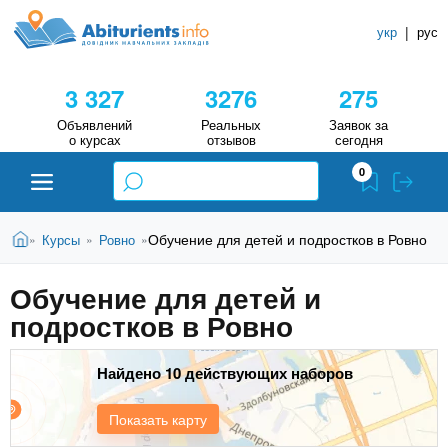
A
П
С
е
укр
|
рус
п
b
р
р
е
3 327
3276
275
й
а
i
т
в
Объявлений
Реальных
Заявок за
и
о курсах
отзывов
сегодня
о
к
t
0
о
ч
с
н
u
н
В
и
Абитуриенту
Главная
Обучение для детей и подростков в Ровно
Курсы
Ровно
»
»
»
о
ы
в
к
r
з
н
Обучение для детей и
У
Вузы
д
о
подростков в Ровно
е
ч
i
м
с
у
е
Колледжи
ь
с
Найдено 10 действующих наборов
б
e
о
н
д
Курсы
Показать карту
е
ы