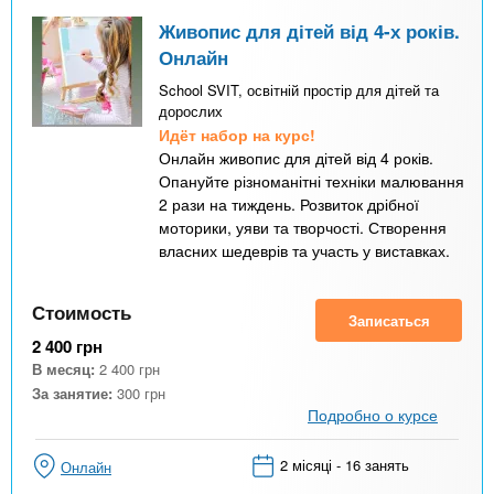
Живопис для дітей від 4-х років.
Онлайн
School SVIT, освітній простір для дітей та
дорослих
Идёт набор на курс!
Онлайн живопис для дітей від 4 років.
Опануйте різноманітні техніки малювання
2 рази на тиждень. Розвиток дрібної
моторики, уяви та творчості. Створення
власних шедеврів та участь у виставках.
Стоимость
Записаться
2 400
грн
В месяц:
2 400
грн
За занятие:
300
грн
Подробно о курсе
2 місяці - 16 занять
Онлайн