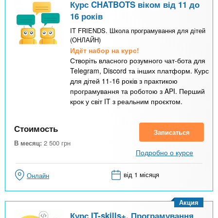
Курс CHATBOTS віком від 11 до
16 років
IT FRIENDS. Школа програмування для дітей
(ОНЛАЙН)
Идёт набор на курс!
Створіть власного розумного чат-бота для
Telegram, Discord та інших платформ. Курс
для дітей 11-16 років з практикою
програмування та роботою з API. Перший
крок у світ IT з реальним проєктом.
Стоимость
Записаться
В месяц:
2 500
грн
Подробно о курсе
від 1 місяця
Онлайн
Акция
Курс IT-skills+. Програмування