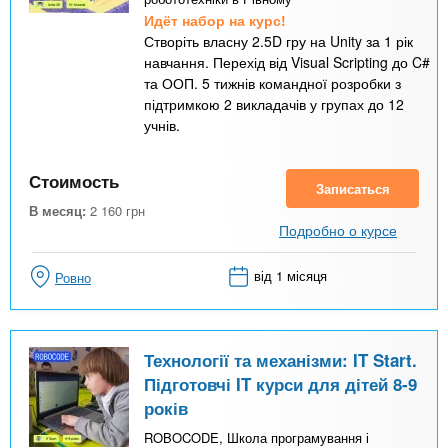
Идёт набор на курс!
Створіть власну 2.5D гру на Unity за 1 рік
навчання. Перехід від Visual Scripting до C#
та ООП. 5 тижнів командної розробки з
підтримкою 2 викладачів у групах до 12
учнів.
Стоимость
Записаться
В месяц:
2 160
грн
Подробно о курсе
від 1 місяця
Ровно
Технології та механізми: IT Start.
Підготовчі IT курси для дітей 8-9
років
ROBOCODE, Школа програмування і