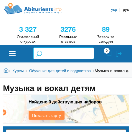
A
П
С
е
укр
|
рус
п
b
р
р
е
3 327
3276
89
й
а
i
т
в
Объявлений
Реальных
Заявок за
и
о курсах
отзывов
сегодня
о
к
t
0
о
ч
с
н
u
н
В
и
Абитуриенту
Главная
Музыка и вокал де
Курсы
Обучение для детей и подростков
»
»
»
о
ы
в
к
r
з
н
Музыка и вокал детям
У
Вузы
д
о
е
ч
i
м
с
Найдено 0 действующих наборов
у
е
Колледжи
ь
с
б
e
о
Показать карту
н
д
Курсы
е
ы